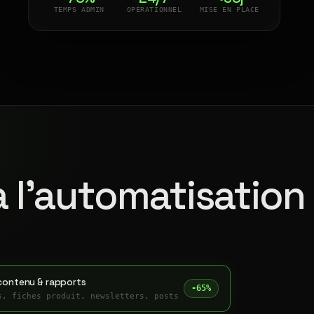
TEMPS ADMIN
OPÉRATIONNEL
MISE EN PLACE
à l'automatisation
contenu & rapports
-65%
s, fiches produit, newsletters, posts