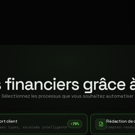
.
 financiers grâce 
Sélectionnez les processus que vous souhaitez automatiser
rt client
Rédaction de 
-70%
ses types, escalade intelligente
Comptes-rendu