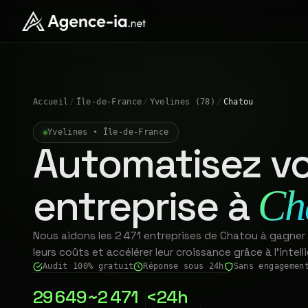
Accueil
/
Île-de-France
/
Yvelines (78)
/
Chatou
Yvelines • Île-de-France
Automatisez vo
entreprise à
Ch
Nous aidons les 2 471 entreprises de Chatou à gagner
leurs coûts et accélérer leur croissance grâce à l'intelli
Audit 100% gratuit
Réponse sous 24h
Sans engagemen
29 649
~2 471
<24h