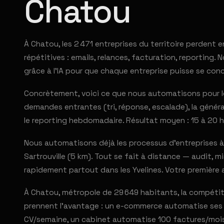
Chatou
À Chatou, les 2 471 entreprises du territoire perdent
répétitives : emails, relances, facturation, reporting
grâce à l'IA pour que chaque entreprise puisse se con
Concrètement, voici ce que nous automatisons pour le
demandes entrantes (tri, réponse, escalade), la générat
le reporting hebdomadaire. Résultat moyen : 15 à 20 h
Nous automatisons déjà les processus d'entreprises à 
Sartrouville (5 km). Tout se fait à distance — audit, m
rapidement partout dans les Yvelines. Votre première
À Chatou, métropole de 29 649 habitants, la compétit
prennent l'avantage : un e-commerce automatise ses 5
CV/semaine, un cabinet automatise 100 factures/mois. 