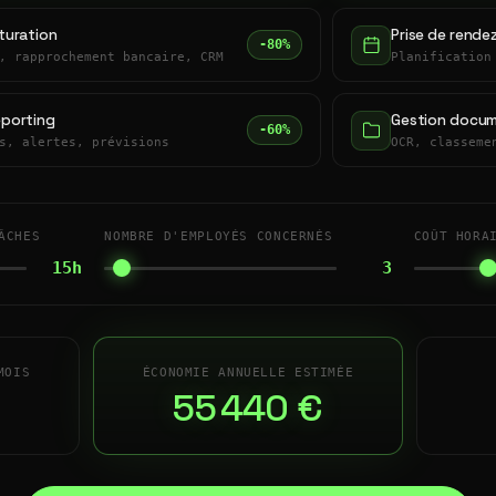
turation
Prise de rende
-80%
, rapprochement bancaire, CRM
Planification
eporting
Gestion docum
-60%
s, alertes, prévisions
OCR, classeme
ÂCHES
NOMBRE D'EMPLOYÉS CONCERNÉS
COÛT HORA
15h
3
MOIS
ÉCONOMIE ANNUELLE ESTIMÉE
55 440 €