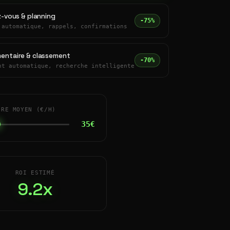
z-vous & planning
-75%
 automatique, rappels, confirmations
entaire & classement
-70%
nt automatique, recherche intelligente
IRE MOYEN (€/H)
35€
ROI ESTIMÉ
9.2x