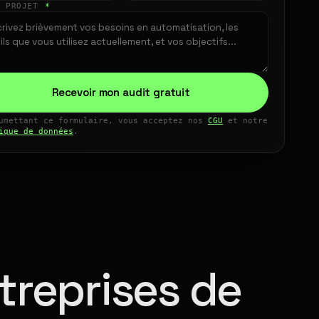
E PROJET
*
Recevoir mon audit gratuit
umettant ce formulaire, vous acceptez nos
CGU
et notre
ique de données
.
treprises de