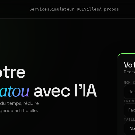
Services
Simulateur ROI
Villes
À propos
Vot
tre
Recev
avec l'IA
atou
NOM 
ENTR
 du temps, réduire
gence artificielle.
t
TAIL