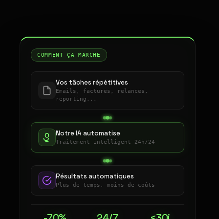
COMMENT ÇA MARCHE
Vos tâches répétitives
Emails, factures, relances,
reporting...
Notre IA automatise
Traitement intelligent 24h/24
Résultats automatiques
Plus de temps, moins de coûts
-70%
24/7
<30j