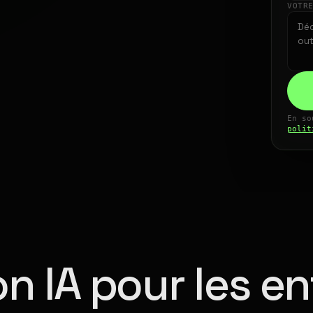
VOTR
En so
polit
n IA pour les en