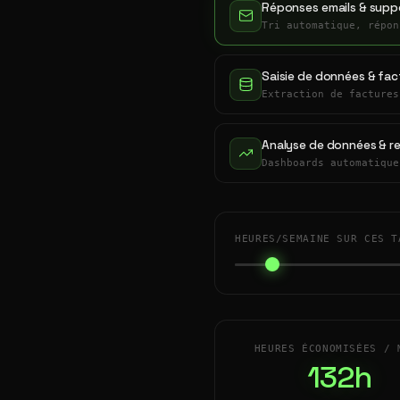
Réponses emails & suppo
Tri automatique, répon
Saisie de données & fac
Extraction de factures
Analyse de données & r
Dashboards automatique
HEURES/SEMAINE SUR CES T
HEURES ÉCONOMISÉES / 
132h