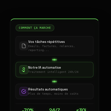
COMMENT ÇA MARCHE
Vos tâches répétitives
Emails, factures, relances,
reporting...
Notre IA automatise
Traitement intelligent 24h/24
Résultats automatiques
Plus de temps, moins de coûts
-70%
24/7
<30j