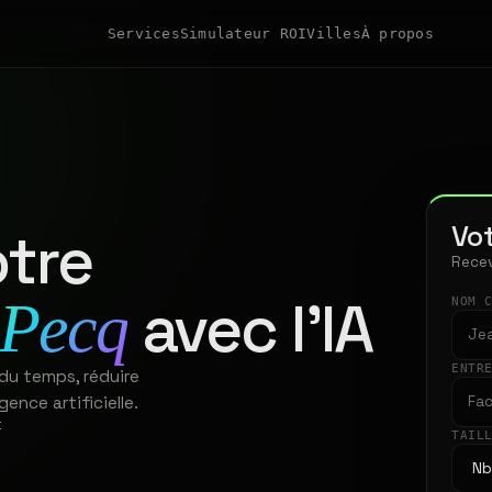
Services
Simulateur ROI
Villes
À propos
Vot
tre
Recev
avec l'IA
 Pecq
NOM 
ENTR
 du temps, réduire
gence artificielle.
t
TAIL