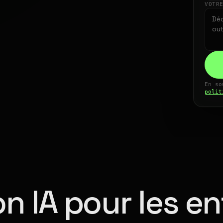
VOTR
En so
polit
n IA pour les en