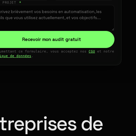
E PROJET
*
Recevoir mon audit gratuit
umettant ce formulaire, vous acceptez nos
CGU
et notre
ique de données
.
treprises de