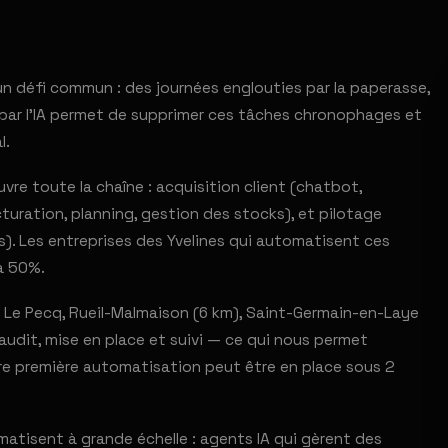
un défi commun : des journées englouties par la paperasse,
n par l'IA permet de supprimer ces tâches chronophages et
l.
re toute la chaîne : acquisition client (chatbot,
turation, planning, gestion des stocks), et pilotage
). Les entreprises des Yvelines qui automatisent ces
à 50%.
 Le Pecq, Rueil-Malmaison (6 km), Saint-Germain-en-Laye
 audit, mise en place et suivi — ce qui nous permet
tre première automatisation peut être en place sous 2
tisent à grande échelle : agents IA qui gèrent des