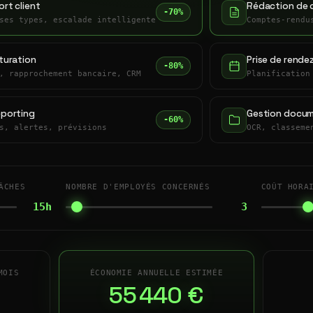
rt client
Rédaction de 
-70%
ses types, escalade intelligente
Comptes-rendu
turation
Prise de rende
-80%
, rapprochement bancaire, CRM
Planification
eporting
Gestion docum
-60%
s, alertes, prévisions
OCR, classeme
ÂCHES
NOMBRE D'EMPLOYÉS CONCERNÉS
COÛT HORA
15h
3
MOIS
ÉCONOMIE ANNUELLE ESTIMÉE
55 440 €