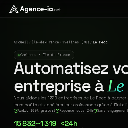
Accueil
/
Île-de-France
/
Yvelines (78)
/
Le Pecq
Yvelines • Île-de-France
Automatisez vo
entreprise à
Le
Nous aidons les 1 319 entreprises de Le Pecq à gagner
leurs coûts et accélérer leur croissance grâce à l'intelli
Audit 100% gratuit
Réponse sous 24h
Sans engagemen
15 832
~1 319
<24h