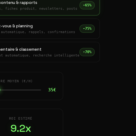
contenu & rapports
-65%
s, fiches produit, newsletters, posts
z-vous & planning
-75%
 automatique, rappels, confirmations
entaire & classement
-70%
nt automatique, recherche intelligente
IRE MOYEN (€/H)
35€
ROI ESTIMÉ
9.2x