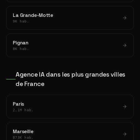
La Grande-Motte
9K hab.
Pignan
8K hab.
Agence IA dans les plus grandes villes
de France
Paris
2.1M hab.
Marseille
873K hab.