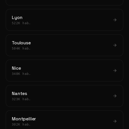
Lyon
522K hab.
Toulouse
504K hab.
Nice
348K hab.
Nantes
323K hab.
Montpellier
302K hab.