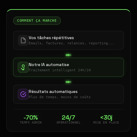
COMMENT ÇA MARCHE
Vos tâches répétitives
Emails, factures, relances, reporting...
Notre IA automatise
Traitement intelligent 24h/24
Résultats automatiques
Plus de temps, moins de coûts
-70%
24/7
<30j
TEMPS ADMIN
OPÉRATIONNEL
MISE EN PLACE