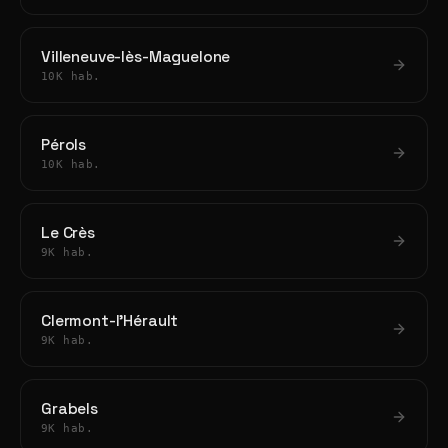
Villeneuve-lès-Maguelone
10K hab.
Pérols
10K hab.
Le Crès
9K hab.
Clermont-l'Hérault
9K hab.
Grabels
9K hab.