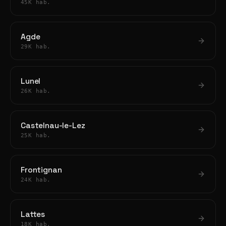
45K hab.
Agde
29K hab.
Lunel
26K hab.
Castelnau-le-Lez
25K hab.
Frontignan
24K hab.
Lattes
18K hab.