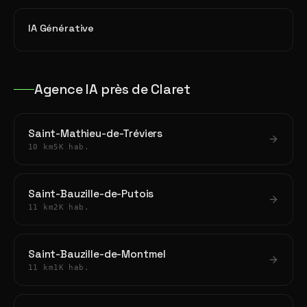
IA Générative
Agence IA près de Claret
Saint-Mathieu-de-Tréviers
10 km
5K hab.
Saint-Bauzille-de-Putois
11 km
2K hab.
Saint-Bauzille-de-Montmel
11 km
1K hab.