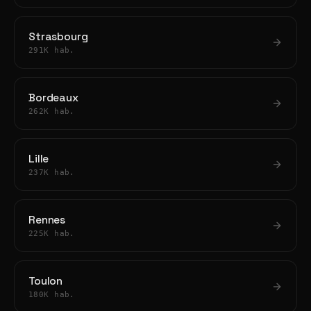
Strasbourg
291K hab.
Bordeaux
262K hab.
Lille
237K hab.
Rennes
225K hab.
Toulon
180K hab.