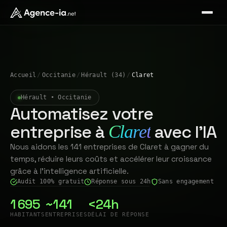
Accueil
/
Occitanie
/
Hérault (34)
/
Claret
Hérault • Occitanie
Automatisez votre
entreprise à
avec l'IA
Claret
Nous aidons les 141 entreprises de Claret à gagner du
temps, réduire leurs coûts et accélérer leur croissance
grâce à l'intelligence artificielle.
Audit 100% gratuit
Réponse sous 24h
Sans engagement
1 695
~141
<24h
HABITANTS
ENTREPRISES
DÉLAI DE RÉPONSE