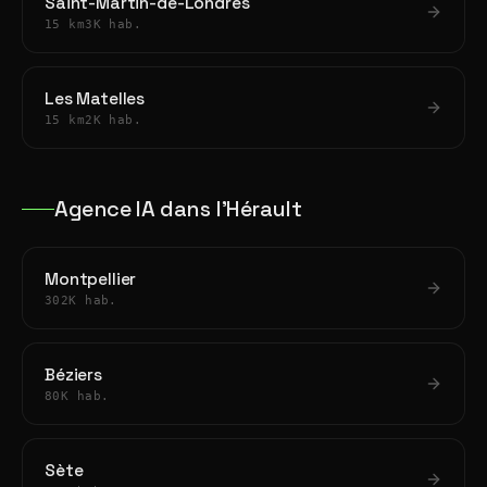
Saint-Martin-de-Londres
15 km
3K hab.
Les Matelles
15 km
2K hab.
Agence IA dans l'Hérault
Montpellier
302K hab.
Béziers
80K hab.
Sète