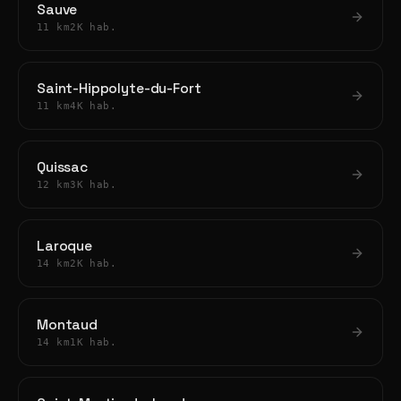
Sauve
11 km
2K hab.
Saint-Hippolyte-du-Fort
11 km
4K hab.
Quissac
12 km
3K hab.
Laroque
14 km
2K hab.
Montaud
14 km
1K hab.