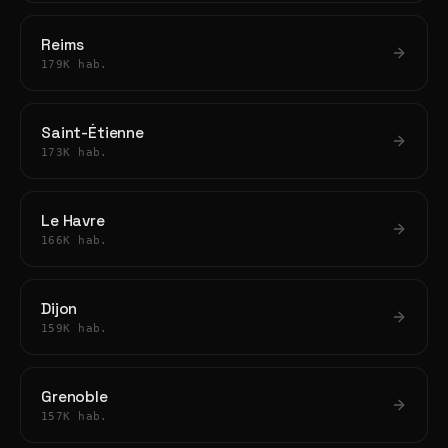
Reims
179K hab.
Saint-Étienne
173K hab.
Le Havre
166K hab.
Dijon
159K hab.
Grenoble
157K hab.