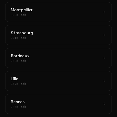
Montpellier
302K hab.
Strasbourg
291K hab.
Bordeaux
262K hab.
Lille
237K hab.
Rennes
225K hab.