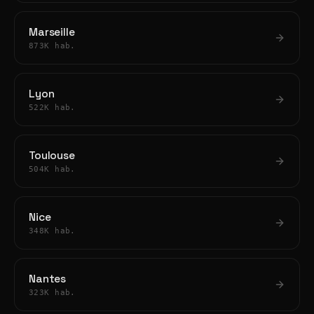
Marseille
873K hab.
Lyon
522K hab.
Toulouse
504K hab.
Nice
348K hab.
Nantes
323K hab.