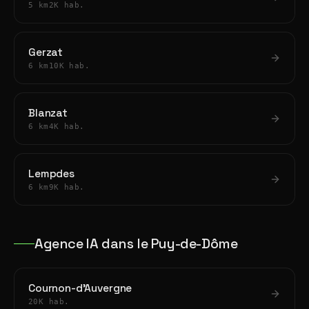
5 km
2K hab.
Gerzat
6 km
10K hab.
Blanzat
6 km
4K hab.
Lempdes
6 km
9K hab.
Agence IA dans le Puy-de-Dôme
Cournon-d'Auvergne
20K hab.