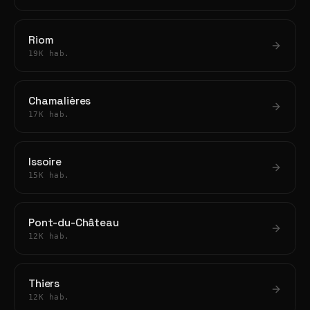
Riom
19K hab.
Chamalières
17K hab.
Issoire
15K hab.
Pont-du-Château
12K hab.
Thiers
12K hab.