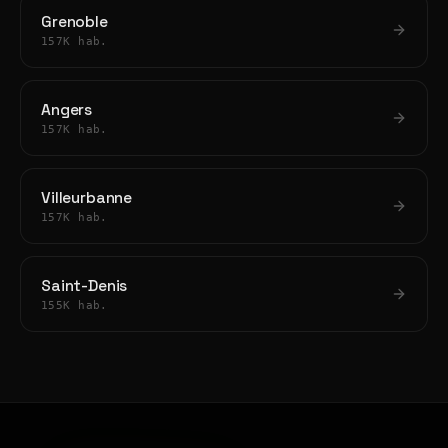
Grenoble
157K hab.
Angers
157K hab.
Villeurbanne
157K hab.
Saint-Denis
155K hab.