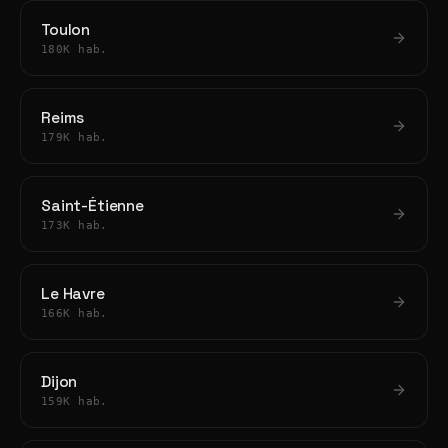
Toulon
180K hab.
Reims
179K hab.
Saint-Étienne
173K hab.
Le Havre
166K hab.
Dijon
159K hab.