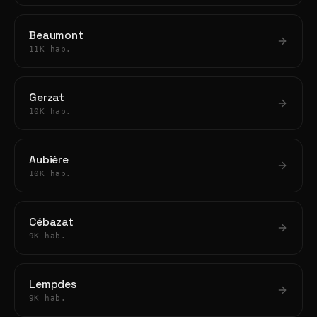
Beaumont
11K hab.
Gerzat
10K hab.
Aubière
10K hab.
Cébazat
9K hab.
Lempdes
9K hab.