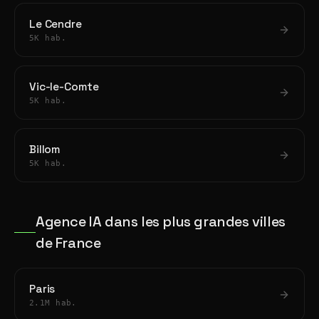
Le Cendre
5K hab.
Vic-le-Comte
5K hab.
Billom
5K hab.
Agence IA dans les plus grandes villes
de France
Paris
2.1M hab.