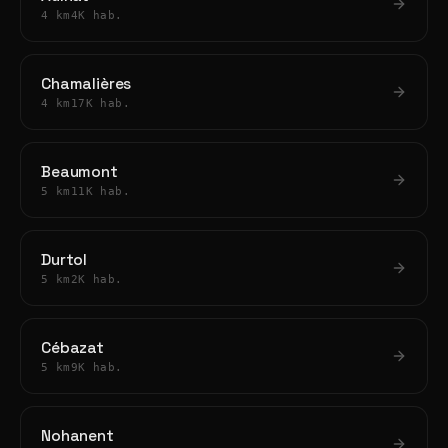
4 km
4K hab.
Chamalières
4 km
17K hab.
Beaumont
5 km
11K hab.
Durtol
5 km
2K hab.
Cébazat
5 km
9K hab.
Nohanent