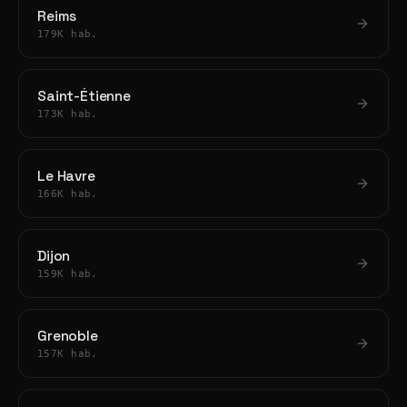
Reims
179K hab.
Saint-Étienne
173K hab.
Le Havre
166K hab.
Dijon
159K hab.
Grenoble
157K hab.