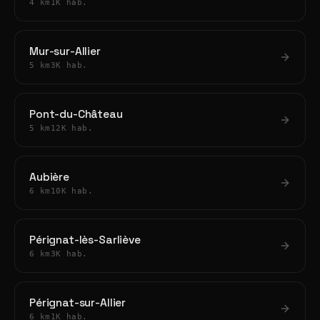
4 km
1K hab.
Mur-sur-Allier
5 km
3K hab.
Pont-du-Château
5 km
12K hab.
Aubière
6 km
10K hab.
Pérignat-lès-Sarliève
6 km
3K hab.
Pérignat-sur-Allier
6 km
1K hab.