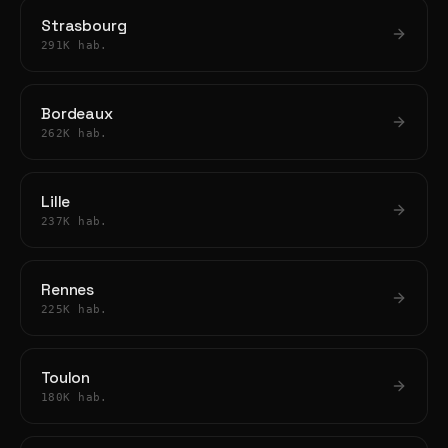
Strasbourg
291K hab.
Bordeaux
262K hab.
Lille
237K hab.
Rennes
225K hab.
Toulon
180K hab.