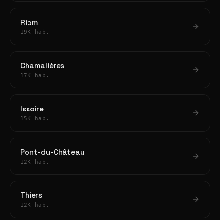
Riom
19K hab.
Chamalières
17K hab.
Issoire
15K hab.
Pont-du-Château
12K hab.
Thiers
12K hab.