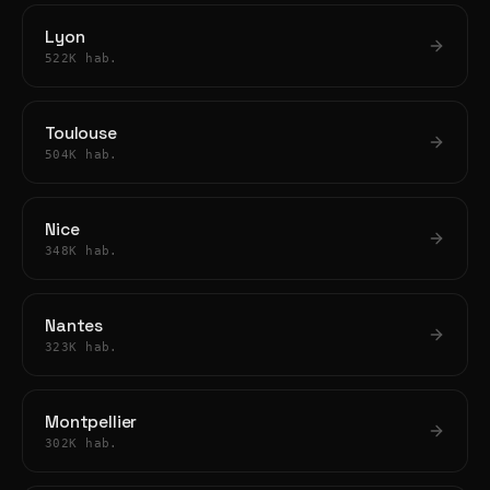
Lyon
522K hab.
Toulouse
504K hab.
Nice
348K hab.
Nantes
323K hab.
Montpellier
302K hab.