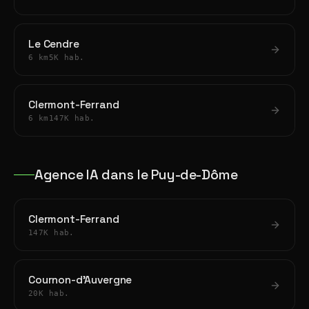
Le Cendre
6 km
5K hab.
Clermont-Ferrand
6 km
147K hab.
Agence IA dans le Puy-de-Dôme
Clermont-Ferrand
147K hab.
Cournon-d'Auvergne
20K hab.