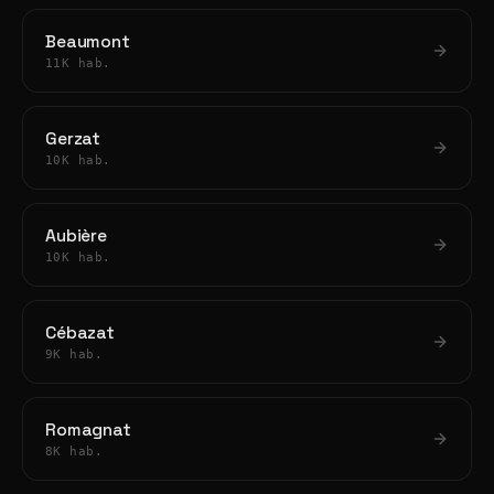
Beaumont
11K hab.
Gerzat
10K hab.
Aubière
10K hab.
Cébazat
9K hab.
Romagnat
8K hab.