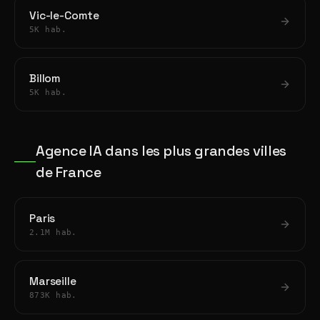
Vic-le-Comte
5K hab.
Billom
5K hab.
Agence IA dans les plus grandes villes
de France
Paris
2.1M hab.
Marseille
873K hab.