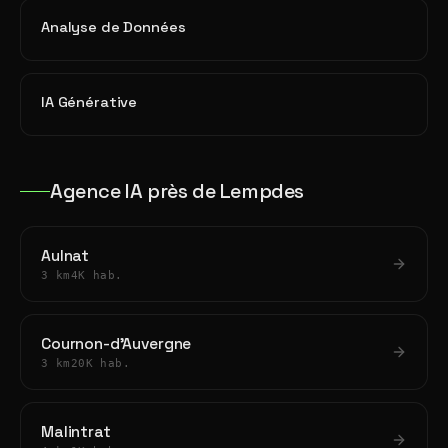
Analyse de Données
IA Générative
Agence IA près de Lempdes
Aulnat
3 km
4K hab.
Cournon-d'Auvergne
3 km
20K hab.
Malintrat