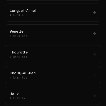
Longueil-Annel
4 km
3K hab.
Venette
4 km
3K hab.
Thourotte
6 km
4K hab.
Choisy-au-Bac
7 km
3K hab.
Jaux
7 km
2K hab.