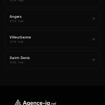
157K hab.
Angers
157K hab.
Villeurbanne
157K hab.
Saint-Denis
155K hab.