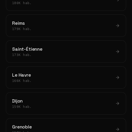
180K hab.
Reims
179K hab.
Saint-Étienne
173K hab.
Le Havre
166K hab.
Dijon
159K hab.
Grenoble