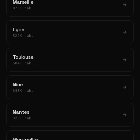
Marseille
873K hab.
Lyon
522K hab.
Toulouse
504K hab.
Nice
348K hab.
Nantes
323K hab.
Montpellier