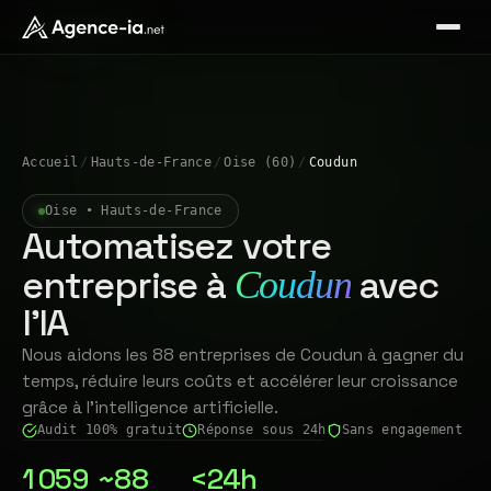
Accueil
/
Hauts-de-France
/
Oise (60)
/
Coudun
Oise • Hauts-de-France
Automatisez votre
entreprise à
avec
Coudun
l'IA
Nous aidons les 88 entreprises de Coudun à gagner du
temps, réduire leurs coûts et accélérer leur croissance
grâce à l'intelligence artificielle.
Audit 100% gratuit
Réponse sous 24h
Sans engagement
1 059
~88
<24h