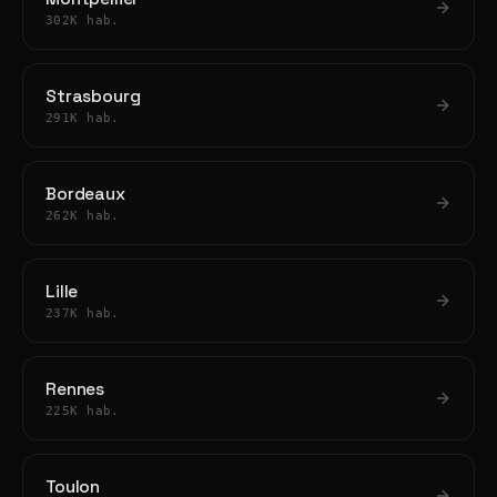
302K hab.
Strasbourg
291K hab.
Bordeaux
262K hab.
Lille
237K hab.
Rennes
225K hab.
Toulon