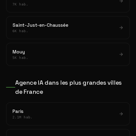
7K hab.
Saint-Just-en-Chaussée
6K hab.
Mouy
5K hab.
Agence IA dans les plus grandes villes
de France
Paris
2.1M hab.