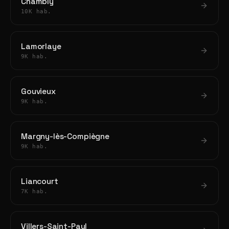
Chambly
10K hab.
Lamorlaye
9K hab.
Gouvieux
9K hab.
Margny-lès-Compiègne
9K hab.
Liancourt
7K hab.
Villers-Saint-Paul