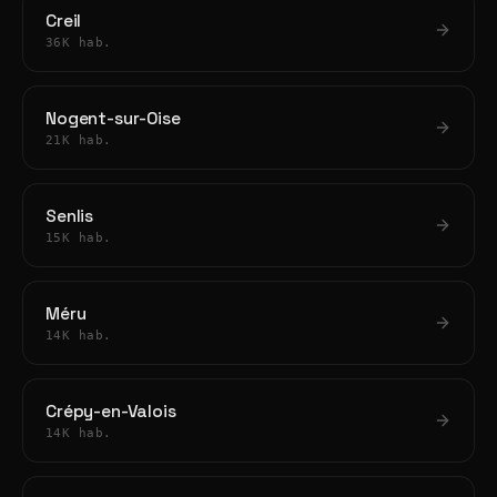
Creil
36K hab.
Nogent-sur-Oise
21K hab.
Senlis
15K hab.
Méru
14K hab.
Crépy-en-Valois
14K hab.