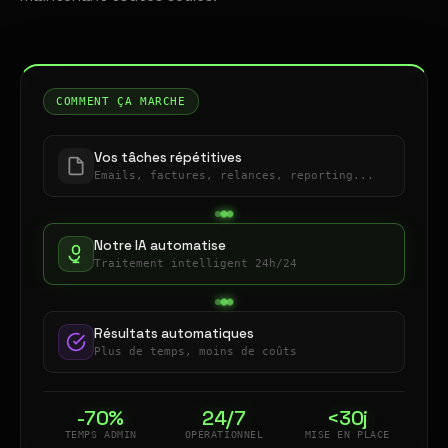
COMMENT ÇA MARCHE
Vos tâches répétitives
Emails, factures, relances, reporting...
Notre IA automatise
Traitement intelligent 24h/24
Résultats automatiques
Plus de temps, moins de coûts
-70%
24/7
<30j
TEMPS ADMIN
OPÉRATIONNEL
MISE EN PLACE