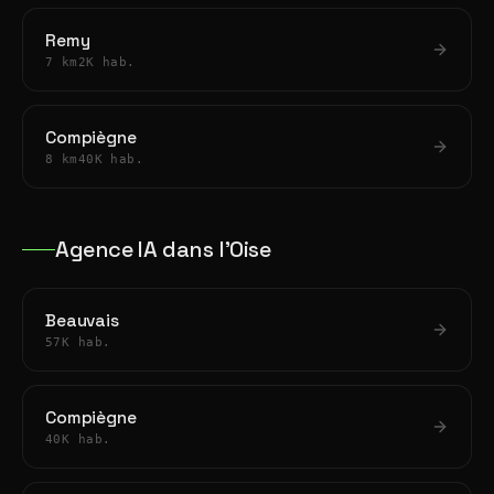
Remy
7 km
2K hab.
Compiègne
8 km
40K hab.
Agence IA dans l'Oise
Beauvais
57K hab.
Compiègne
40K hab.