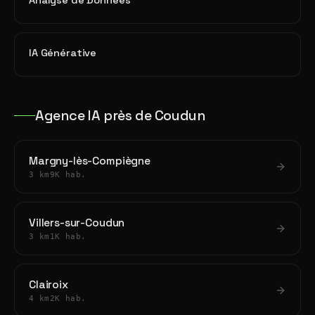
Analyse de Données
IA Générative
Agence IA près de Coudun
Margny-lès-Compiègne
3 km
9K hab.
Villers-sur-Coudun
3 km
1K hab.
Clairoix
4 km
2K hab.