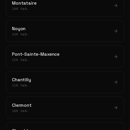
Montataire
14K hab.
Noyon
13K hab.
Pont-Sainte-Maxence
12K hab.
Chantilly
11K hab.
Clermont
10K hab.