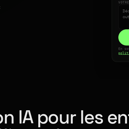
VOTR
t
En so
polit
n IA pour les en