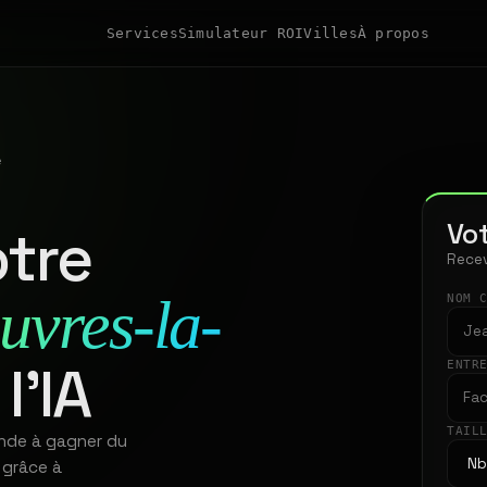
Services
Simulateur ROI
Villes
À propos
e
Vot
tre
Recev
uvres-la-
NOM 
l'IA
ENTR
TAIL
ande à gagner du
 grâce à