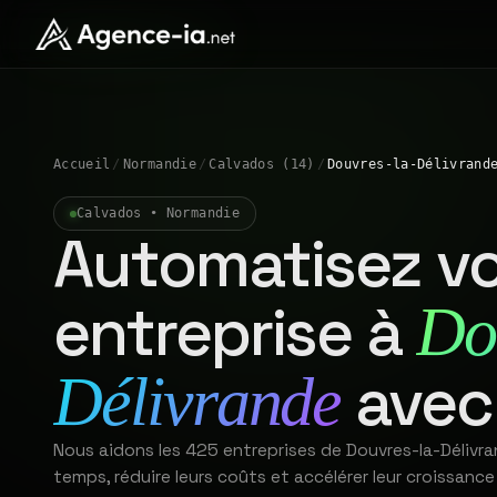
Accueil
/
Normandie
/
Calvados (14)
/
Douvres-la-Délivrand
Calvados • Normandie
Automatisez vo
entreprise à
Do
avec 
Délivrande
Nous aidons les 425 entreprises de Douvres-la-Délivr
temps, réduire leurs coûts et accélérer leur croissance