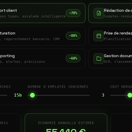
rt client
Rédaction de 
-70%
ses types, escalade intelligente
Comptes-rendu
turation
Prise de rende
-80%
, rapprochement bancaire, CRM
Planification
eporting
Gestion docum
-60%
s, alertes, prévisions
OCR, classeme
ÂCHES
NOMBRE D'EMPLOYÉS CONCERNÉS
COÛT HORA
15h
3
MOIS
ÉCONOMIE ANNUELLE ESTIMÉE