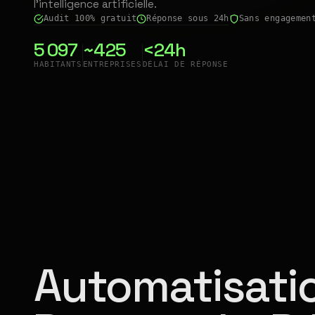
l'intelligence artificielle.
Audit 100% gratuit
Réponse sous 24h
Sans engagemen
5 097
~425
<24h
HABITANTS
ENTREPRISES
DÉLAI DE RÉPONSE
Automatisatio