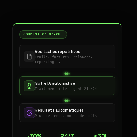
COMMENT ÇA MARCHE
Vos tâches répétitives
Emails, factures, relances,
reporting...
Notre IA automatise
Traitement intelligent 24h/24
Résultats automatiques
Plus de temps, moins de coûts
-70%
24/7
<30j