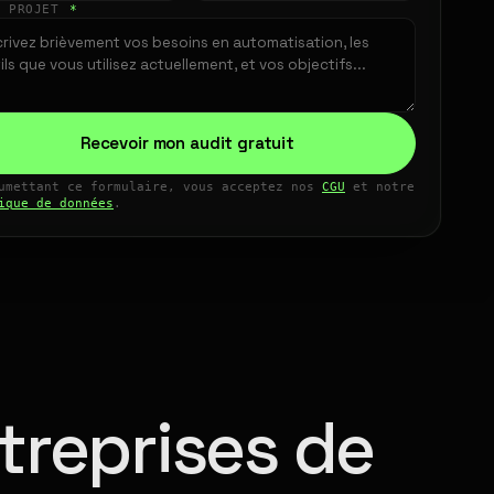
E PROJET
*
Recevoir mon audit gratuit
umettant ce formulaire, vous acceptez nos
CGU
et notre
ique de données
.
treprises de