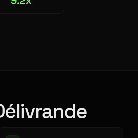
9.2x
Délivrande