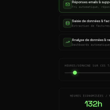
Réponses emails & suppo
Tri automatique, répon
Saisie de données & fac
Extraction de factures
Analyse de données & r
Dashboards automatique
HEURES/SEMAINE SUR CES T
HEURES ÉCONOMISÉES / 
132h