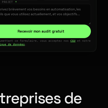
E PROJET
*
Recevoir mon audit gratuit
umettant ce formulaire, vous acceptez nos
CGU
et notre
ique de données
.
treprises de