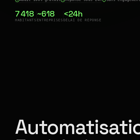
7 418
~618
<24h
HABITANTS
ENTREPRISES
DÉLAI DE RÉPONSE
Automatisatio