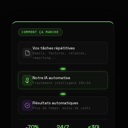
COMMENT ÇA MARCHE
Vos tâches répétitives
Emails, factures, relances,
reporting...
Notre IA automatise
Traitement intelligent 24h/24
Résultats automatiques
Plus de temps, moins de coûts
-70%
24/7
<30j