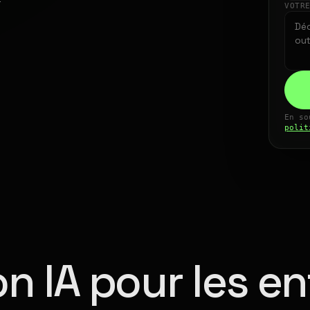
VOTR
En so
polit
n IA pour les en