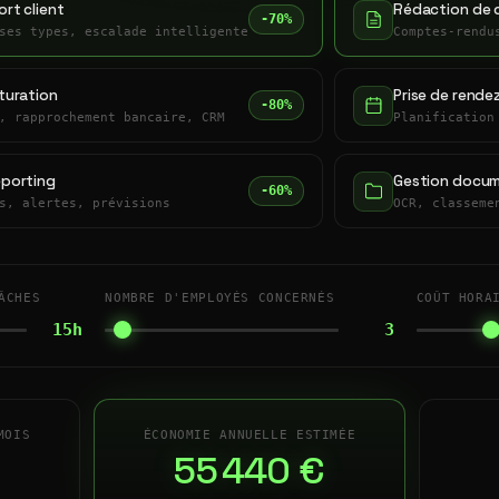
rt client
Rédaction de 
-70%
ses types, escalade intelligente
Comptes-rendu
turation
Prise de rende
-80%
, rapprochement bancaire, CRM
Planification
eporting
Gestion docum
-60%
s, alertes, prévisions
OCR, classeme
ÂCHES
NOMBRE D'EMPLOYÉS CONCERNÉS
COÛT HORA
15h
3
MOIS
ÉCONOMIE ANNUELLE ESTIMÉE
55 440 €