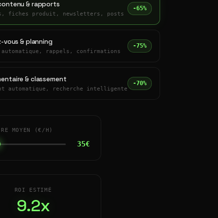
contenu & rapports
-65%
s, fiches produit, newsletters, posts
z-vous & planning
-75%
 automatique, rappels, confirmations
entaire & classement
-70%
nt automatique, recherche intelligente
IRE MOYEN (€/H)
35€
ROI ESTIMÉ
9.2x