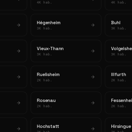
4K hab.
4K hab.
Hégenheim
Buhl
3K hab.
3K hab.
Vieux-Thann
Volgelsh
3K hab.
3K hab.
Ruelisheim
Illfurth
2K hab.
2K hab.
Rosenau
Fessenhe
2K hab.
2K hab.
Hochstatt
Hirsingue