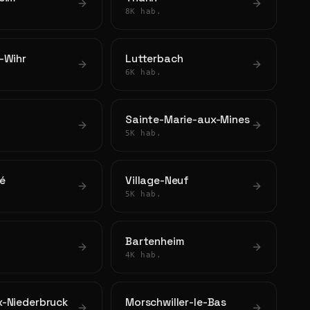
8K hab.
-Wihr
Lutterbach
6K hab.
m
Sainte-Marie-aux-Mines
5K hab.
lé
Village-Neuf
5K hab.
Bartenheim
4K hab.
-Niederbruck
Morschwiller-le-Bas