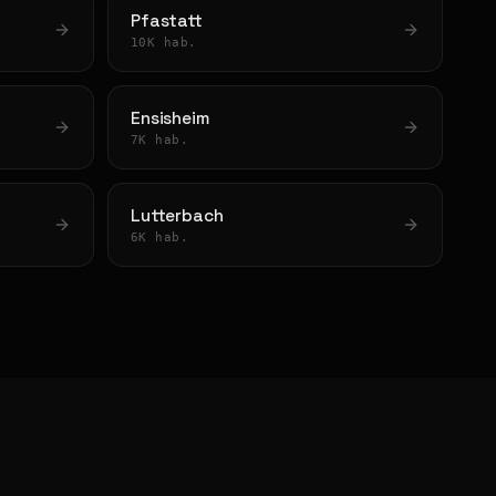
Pfastatt
10K hab.
Ensisheim
7K hab.
Lutterbach
6K hab.