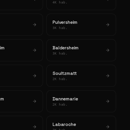
4K hab.
Pulversheim
3K hab.
eim
Baldersheim
3K hab.
Soultzmatt
2K hab.
im
Dannemarie
2K hab.
Labaroche