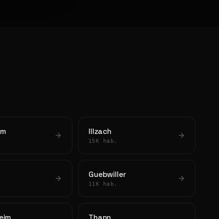
im
Illzach
15K hab.
Guebwiller
11K hab.
eim
Thann