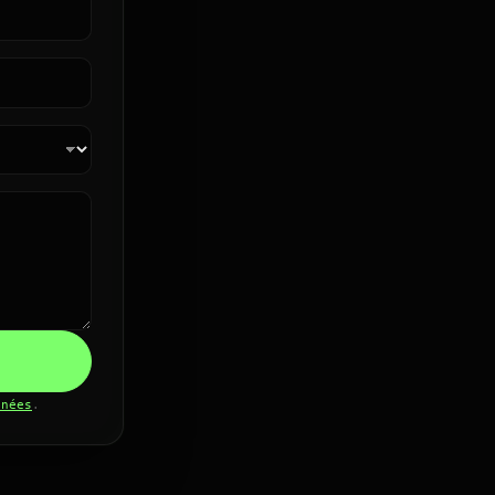
nnées
.