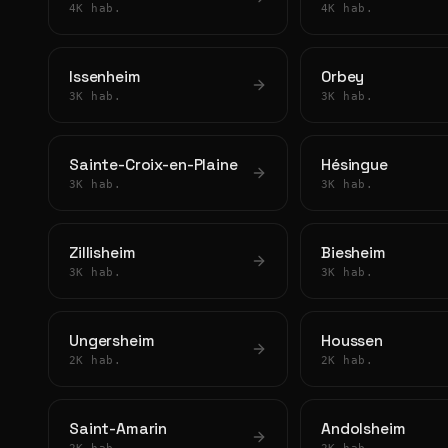
4K hab.
4K hab.
Issenheim
Orbey
3K hab.
3K hab.
Sainte-Croix-en-Plaine
Hésingue
3K hab.
3K hab.
Zillisheim
Biesheim
3K hab.
3K hab.
Ungersheim
Houssen
2K hab.
2K hab.
Saint-Amarin
Andolsheim