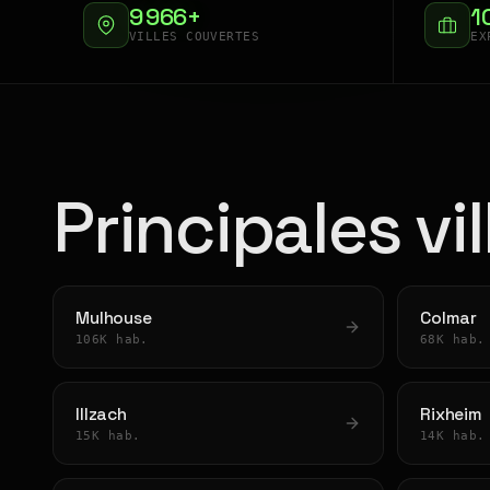
9 966+
1
VILLES COUVERTES
EX
Principales vi
Mulhouse
Colmar
106K hab.
68K hab.
Illzach
Rixheim
15K hab.
14K hab.