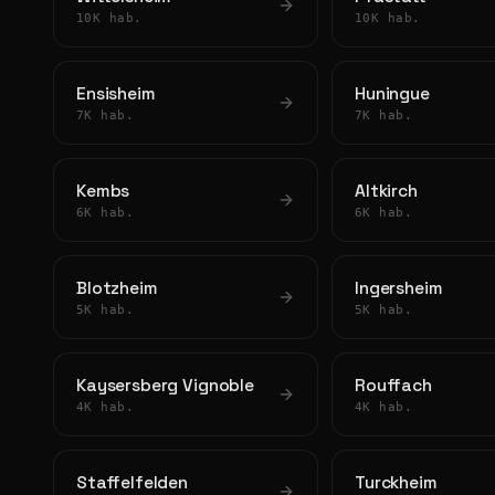
10K hab.
10K hab.
Ensisheim
Huningue
7K hab.
7K hab.
Kembs
Altkirch
6K hab.
6K hab.
Blotzheim
Ingersheim
5K hab.
5K hab.
Kaysersberg Vignoble
Rouffach
4K hab.
4K hab.
Staffelfelden
Turckheim