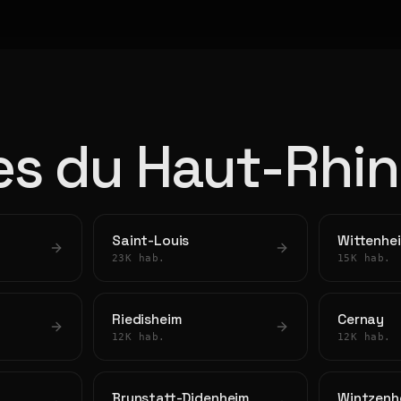
les du Haut-Rhin
Saint-Louis
Wittenhe
23K hab.
15K hab.
Riedisheim
Cernay
12K hab.
12K hab.
Brunstatt-Didenheim
Wintzenh