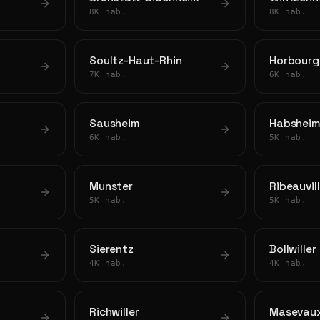
8K hab.
8K hab.
Soultz-Haut-Rhin
Horbourg
7K hab.
6K hab.
Sausheim
Habshei
6K hab.
5K hab.
Munster
Ribeauvil
5K hab.
5K hab.
Sierentz
Bollwiller
4K hab.
4K hab.
Richwiller
Masevaux