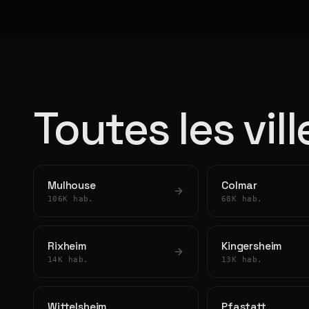
Toutes les vil
Mulhouse
Colmar
106K hab.
68K hab.
Rixheim
Kingersheim
14K hab.
13K hab.
Wittelsheim
Pfastatt