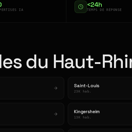
0
<24h
PERTISES IA
TEMPS DE RÉPONSE
lles du Haut-Rhi
Saint-Louis
23K hab.
Kingersheim
13K hab.