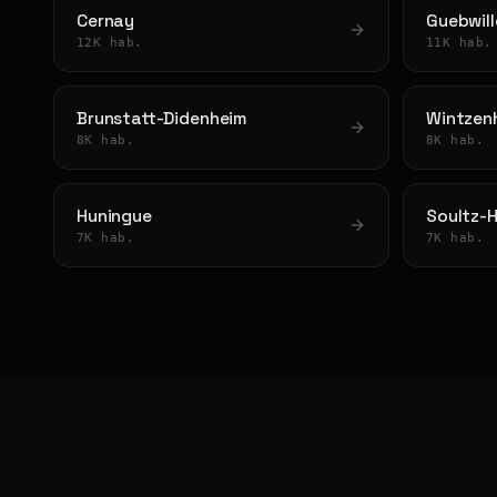
Cernay
Guebwill
12K hab.
11K hab.
Brunstatt-Didenheim
Wintzen
8K hab.
8K hab.
Huningue
Soultz-
7K hab.
7K hab.