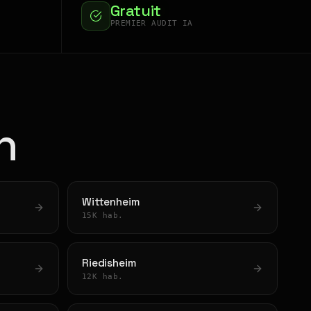
Gratuit
PREMIER AUDIT IA
n
Wittenheim
15K hab.
Riedisheim
12K hab.