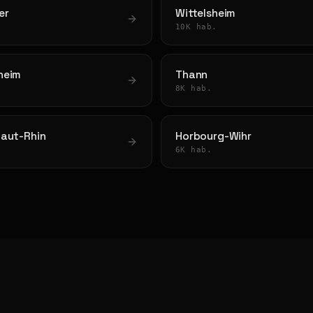
er
Wittelsheim
10K hab.
heim
Thann
8K hab.
Haut-Rhin
Horbourg-Wihr
6K hab.