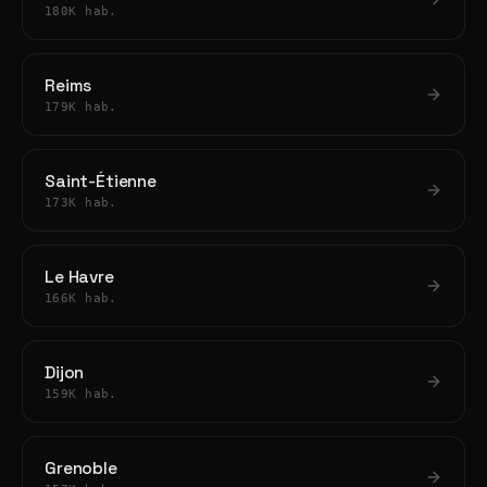
180K hab.
Reims
179K hab.
Saint-Étienne
173K hab.
Le Havre
166K hab.
Dijon
159K hab.
Grenoble