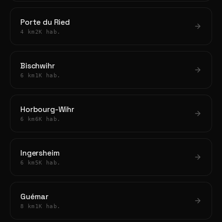
Porte du Ried
4 km
2K hab.
Bischwihr
6 km
1K hab.
Horbourg-Wihr
6 km
6K hab.
Ingersheim
6 km
5K hab.
Guémar
8 km
1K hab.