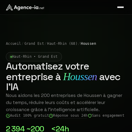
Accueil
/
Grand Est
/
Haut-Rhin (68)
/
Houssen
Haut-Rhin • Grand Est
Automatisez votre
entreprise à
avec
Houssen
l'IA
Nous aidons les 200 entreprises de Houssen à gagner
du temps, réduire leurs coûts et accélérer leur
croissance grâce à l'intelligence artificielle.
Audit 100% gratuit
Réponse sous 24h
Sans engagement
2 394
~200
<24h