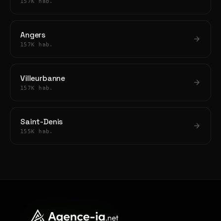
157K hab.
Angers
157K hab.
Villeurbanne
157K hab.
Saint-Denis
155K hab.