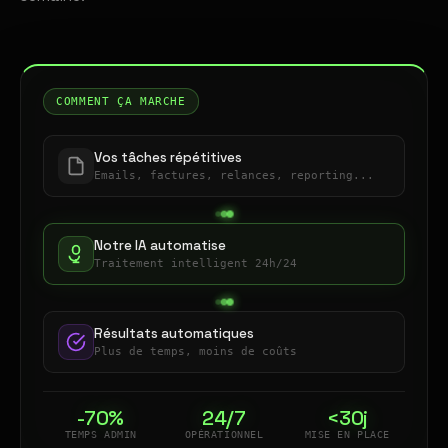
COMMENT ÇA MARCHE
Vos tâches répétitives
Emails, factures, relances, reporting...
Notre IA automatise
Traitement intelligent 24h/24
Résultats automatiques
Plus de temps, moins de coûts
-70%
24/7
<30j
TEMPS ADMIN
OPÉRATIONNEL
MISE EN PLACE