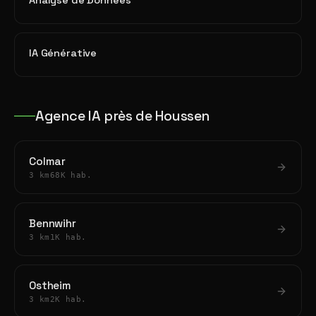
Analyse de Données
IA Générative
Agence IA près de Houssen
Colmar
3 km
68K hab.
Bennwihr
3 km
1K hab.
Ostheim
3 km
2K hab.