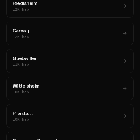
Riedisheim
12K hab.
Cernay
12K hab.
Guebwiller
11K hab.
Wittelsheim
10K hab.
Pfastatt
10K hab.