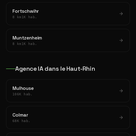
Fortschwihr
8 km
1K hab.
Muntzenheim
8 km
1K hab.
Agence IA dans le Haut-Rhin
Mulhouse
106K hab.
Colmar
68K hab.