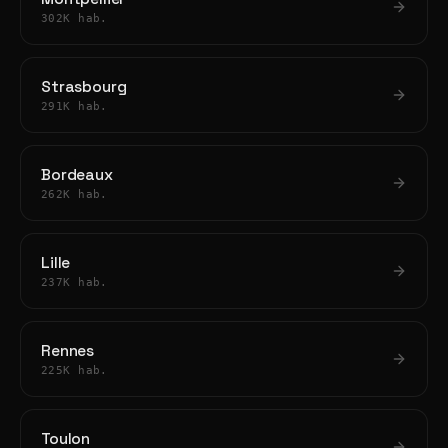
302K hab.
Strasbourg
291K hab.
Bordeaux
262K hab.
Lille
237K hab.
Rennes
225K hab.
Toulon