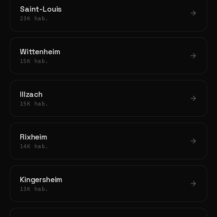
Saint-Louis
23K hab.
Wittenheim
15K hab.
Illzach
15K hab.
Rixheim
14K hab.
Kingersheim
13K hab.