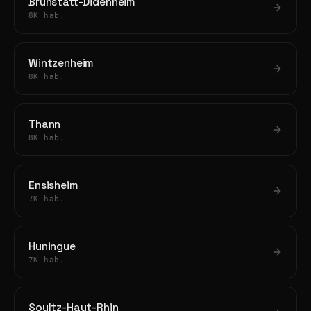
Brunstatt-Didenheim
8K hab.
Wintzenheim
8K hab.
Thann
8K hab.
Ensisheim
7K hab.
Huningue
7K hab.
Soultz-Haut-Rhin