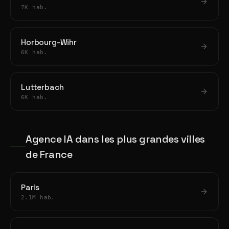
7K hab.
Horbourg-Wihr
6K hab.
Lutterbach
6K hab.
Agence IA dans les plus grandes villes
de France
Paris
2.1M hab.