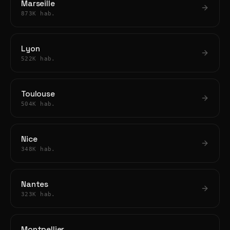
Marseille
873K hab.
Lyon
522K hab.
Toulouse
504K hab.
Nice
348K hab.
Nantes
323K hab.
Montpellier