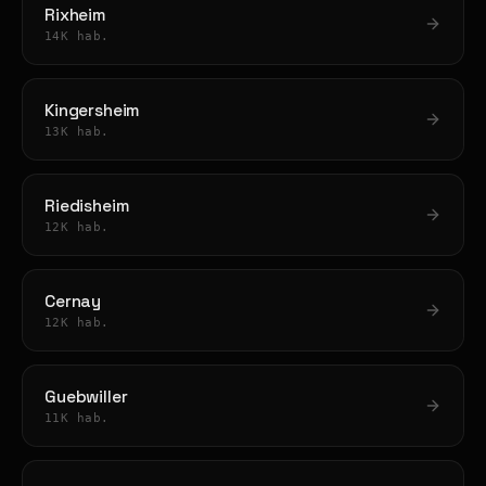
Rixheim
14K hab.
Kingersheim
13K hab.
Riedisheim
12K hab.
Cernay
12K hab.
Guebwiller
11K hab.