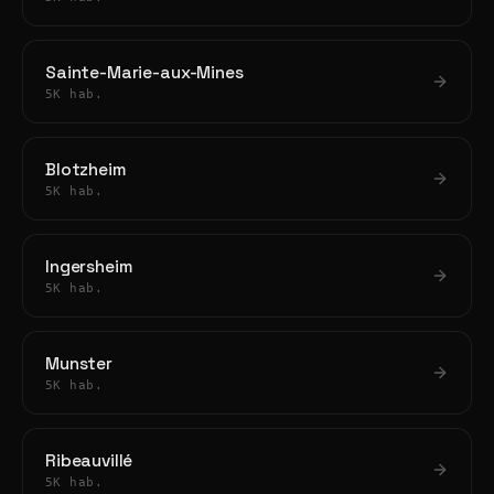
Sainte-Marie-aux-Mines
5K hab.
Blotzheim
5K hab.
Ingersheim
5K hab.
Munster
5K hab.
Ribeauvillé
5K hab.