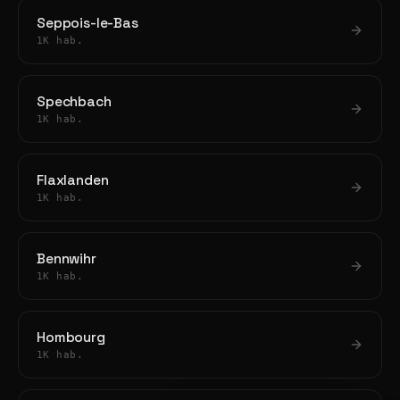
Seppois-le-Bas
1K hab.
Spechbach
1K hab.
Flaxlanden
1K hab.
Bennwihr
1K hab.
Hombourg
1K hab.