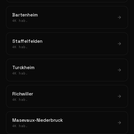
Bartenheim
4K hab.
Staffelfelden
4K hab.
Turckheim
4K hab.
Richwiller
4K hab.
Masevaux-Niederbruck
4K hab.