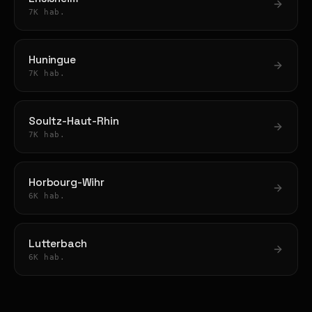
7K hab.
Huningue
7K hab.
Soultz-Haut-Rhin
7K hab.
Horbourg-Wihr
6K hab.
Lutterbach
6K hab.