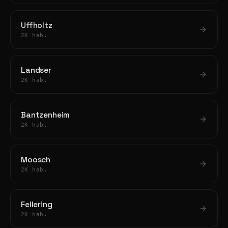
Uffholtz
2K hab.
Landser
2K hab.
Bantzenheim
2K hab.
Moosch
2K hab.
Fellering
2K hab.