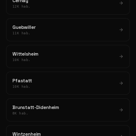
Cernay
12K hab.
Guebwiller
11K hab.
Wittelsheim
10K hab.
Pfastatt
10K hab.
Brunstatt-Didenheim
8K hab.
Wintzenheim