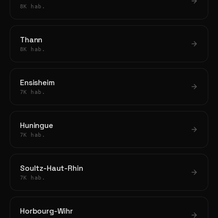
8K hab.
Thann
8K hab.
Ensisheim
7K hab.
Huningue
7K hab.
Soultz-Haut-Rhin
7K hab.
Horbourg-Wihr