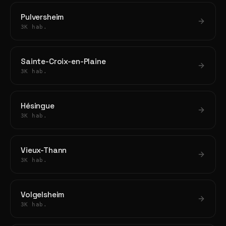
Pulversheim
3K hab.
Sainte-Croix-en-Plaine
3K hab.
Hésingue
3K hab.
Vieux-Thann
3K hab.
Volgelsheim
3K hab.