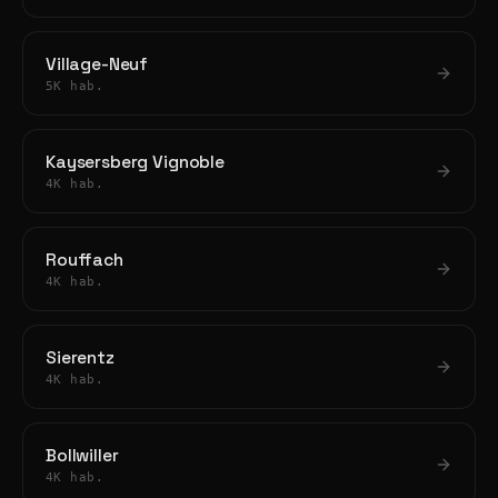
Village-Neuf
5K hab.
Kaysersberg Vignoble
4K hab.
Rouffach
4K hab.
Sierentz
4K hab.
Bollwiller
4K hab.