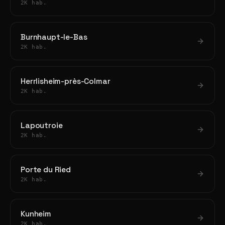
2K hab.
Burnhaupt-le-Bas
2K hab.
Herrlisheim-près-Colmar
2K hab.
Lapoutroie
2K hab.
Porte du Ried
2K hab.
Kunheim
2K hab.