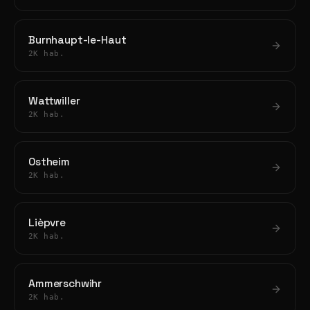
Burnhaupt-le-Haut
2K hab.
Wattwiller
2K hab.
Ostheim
2K hab.
Lièpvre
2K hab.
Ammerschwihr
2K hab.