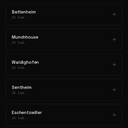
Battenheim
2K hab.
Munchhouse
2K hab.
Waldighofen
2K hab.
Sentheim
2K hab.
Eschentzwiller
1K hab.