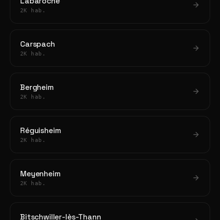
Labaroche
2K hab.
Carspach
2K hab.
Bergheim
2K hab.
Réguisheim
2K hab.
Meyenheim
2K hab.
Bitschwiller-lès-Thann