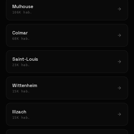
Mulhouse
106K hab.
Colmar
68K hab.
Saint-Louis
23K hab.
Wittenheim
15K hab.
Illzach
15K hab.