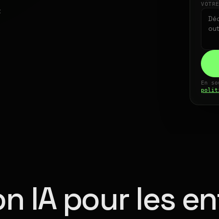
VOTR
t
En so
polit
n IA pour les en