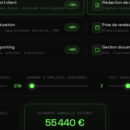
rt client
Rédaction de 
-70%
ses types, escalade intelligente
Comptes-rendu
turation
Prise de rende
-80%
, rapprochement bancaire, CRM
Planification
eporting
Gestion docum
-60%
s, alertes, prévisions
OCR, classeme
ÂCHES
NOMBRE D'EMPLOYÉS CONCERNÉS
COÛT HORA
15h
3
MOIS
ÉCONOMIE ANNUELLE ESTIMÉE
55 440 €