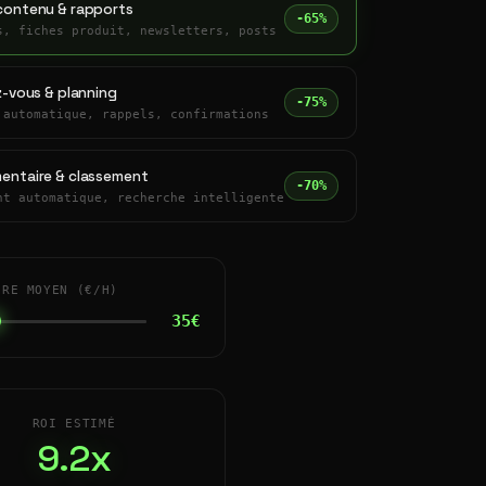
contenu & rapports
-65%
s, fiches produit, newsletters, posts
z-vous & planning
-75%
 automatique, rappels, confirmations
entaire & classement
-70%
nt automatique, recherche intelligente
IRE MOYEN (€/H)
35€
ROI ESTIMÉ
9.2x