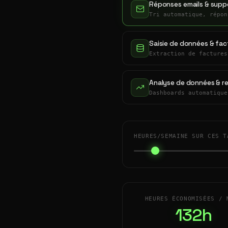
Réponses emails & suppo
Tri automatique, répon
Saisie de données & fac
Extraction de factures
Analyse de données & r
Dashboards automatique
HEURES/SEMAINE SUR CES T
HEURES ÉCONOMISÉES / 
132h