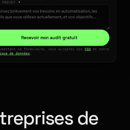
E PROJET
*
Recevoir mon audit gratuit
umettant ce formulaire, vous acceptez nos
CGU
et notre
ique de données
.
treprises de