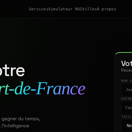
Services
Simulateur ROI
Villes
À propos
Vot
tre
Recev
rt-de-France
NOM 
ENTR
TAIL
à gagner du temps,
 l'intelligence