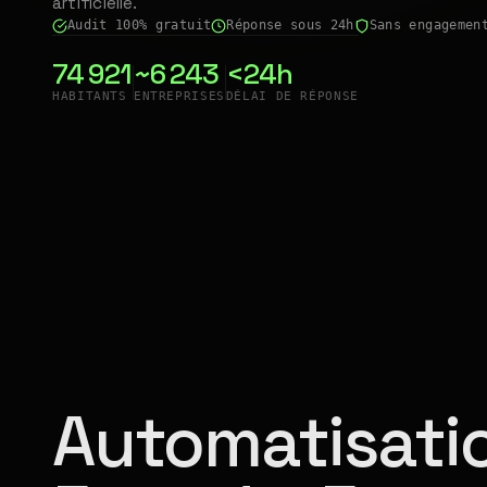
artificielle.
Audit 100% gratuit
Réponse sous 24h
Sans engagemen
74 921
~6 243
<24h
HABITANTS
ENTREPRISES
DÉLAI DE RÉPONSE
Automatisatio