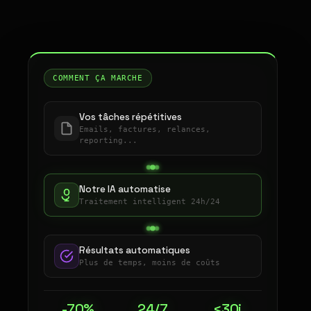
COMMENT ÇA MARCHE
Vos tâches répétitives
Emails, factures, relances,
reporting...
Notre IA automatise
Traitement intelligent 24h/24
Résultats automatiques
Plus de temps, moins de coûts
-70%
24/7
<30j