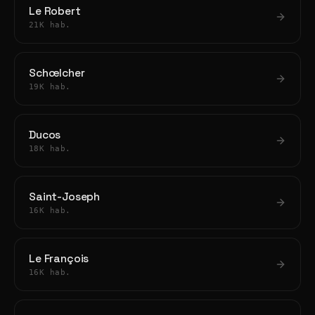
Le Robert
21K hab.
Schœlcher
19K hab.
Ducos
18K hab.
Saint-Joseph
16K hab.
Le François
16K hab.