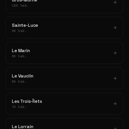
Gros-Morne
10K hab.
Sainte-Luce
9K hab.
Le Marin
9K hab.
Le Vauclin
8K hab.
Les Trois-Îlets
7K hab.
Le Lorrain