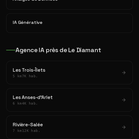
IA Générative
Agence IA près de Le Diamant
Les Trois-Îlets
5 km
7K hab.
Les Anses-d'Arlet
6 km
4K hab.
Rivière-Salée
7 km
12K hab.