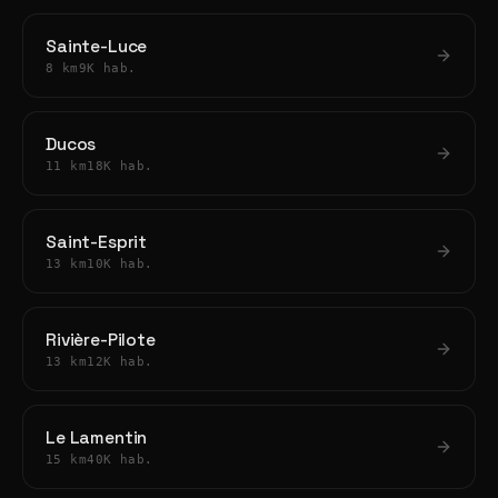
Sainte-Luce
8 km
9K hab.
Ducos
11 km
18K hab.
Saint-Esprit
13 km
10K hab.
Rivière-Pilote
13 km
12K hab.
Le Lamentin
15 km
40K hab.