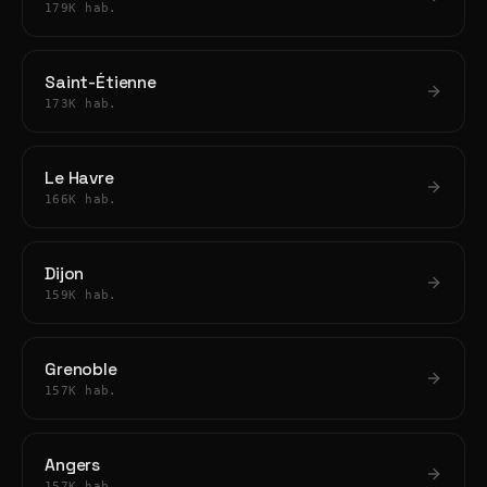
179K hab.
Saint-Étienne
173K hab.
Le Havre
166K hab.
Dijon
159K hab.
Grenoble
157K hab.
Angers
157K hab.