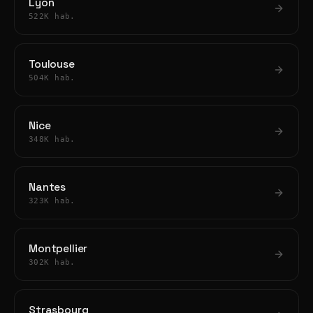
Lyon
522K hab.
Toulouse
504K hab.
Nice
348K hab.
Nantes
323K hab.
Montpellier
302K hab.
Strasbourg