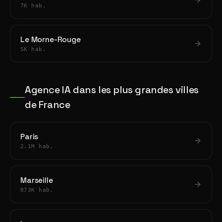
7K hab.
Le Morne-Rouge
5K hab.
Agence IA dans les plus grandes villes
de France
Paris
2.1M hab.
Marseille
873K hab.