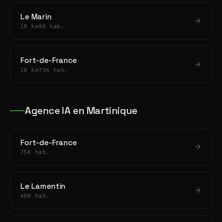
Le Marin
18 km
9K hab.
Fort-de-France
18 km
75K hab.
Agence IA en Martinique
Fort-de-France
75K hab.
Le Lamentin
40K hab.