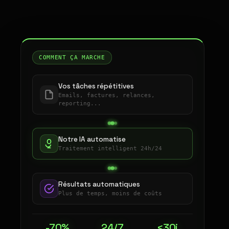
COMMENT ÇA MARCHE
Vos tâches répétitives
Emails, factures, relances,
reporting...
Notre IA automatise
Traitement intelligent 24h/24
Résultats automatiques
Plus de temps, moins de coûts
-70%
24/7
<30j