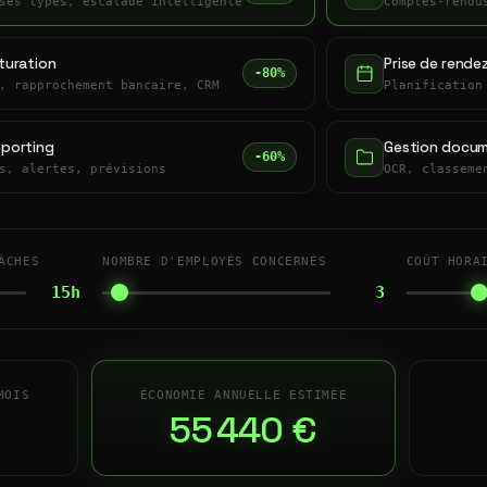
ses types, escalade intelligente
Comptes-rendu
turation
Prise de rende
-80%
, rapprochement bancaire, CRM
Planification
eporting
Gestion docum
-60%
s, alertes, prévisions
OCR, classeme
ÂCHES
NOMBRE D'EMPLOYÉS CONCERNÉS
COÛT HORA
15h
3
MOIS
ÉCONOMIE ANNUELLE ESTIMÉE
55 440 €