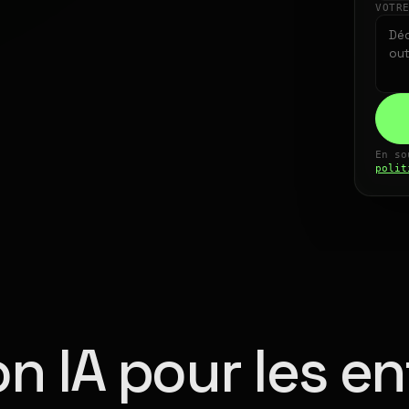
VOTR
En so
polit
n IA pour les en