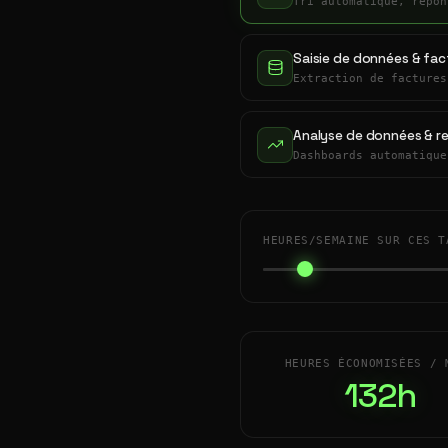
Tri automatique, répon
Saisie de données & fac
Extraction de factures
Analyse de données & r
Dashboards automatique
HEURES/SEMAINE SUR CES T
HEURES ÉCONOMISÉES / 
132h