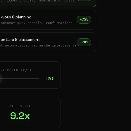
s, fiches produit, newsletters, posts
z-vous & planning
-75%
 automatique, rappels, confirmations
entaire & classement
-70%
nt automatique, recherche intelligente
IRE MOYEN (€/H)
35€
ROI ESTIMÉ
9.2x