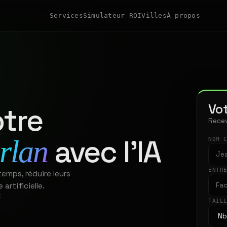
Services
Simulateur ROI
Villes
À propos
Vot
tre
Recev
avec l'IA
rlan
NOM 
ENTR
emps, réduire leurs
artificielle.
t
TAIL