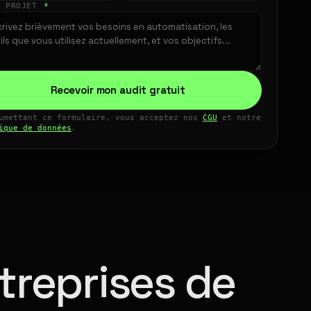
E PROJET
*
Recevoir mon audit gratuit
umettant ce formulaire, vous acceptez nos
CGU
et notre
ique de données
.
treprises de