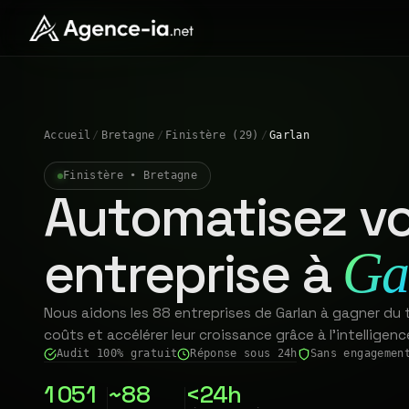
Accueil
/
Bretagne
/
Finistère (29)
/
Garlan
Finistère • Bretagne
Automatisez vo
entreprise à
Ga
Nous aidons les 88 entreprises de Garlan à gagner du t
coûts et accélérer leur croissance grâce à l'intelligence 
Audit 100% gratuit
Réponse sous 24h
Sans engagemen
1 051
~88
<24h