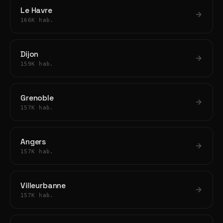
Le Havre
166K hab.
Dijon
159K hab.
Grenoble
157K hab.
Angers
157K hab.
Villeurbanne
157K hab.