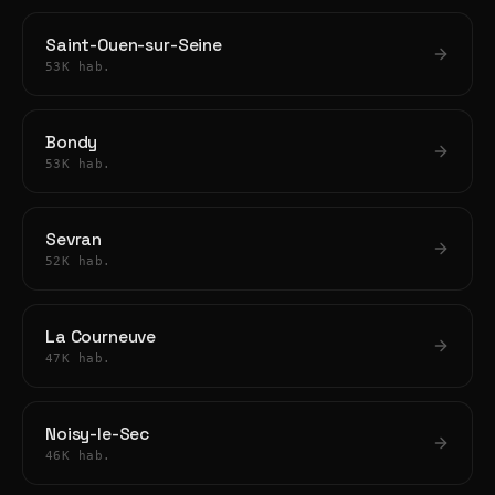
Saint-Ouen-sur-Seine
53K hab.
Bondy
53K hab.
Sevran
52K hab.
La Courneuve
47K hab.
Noisy-le-Sec
46K hab.