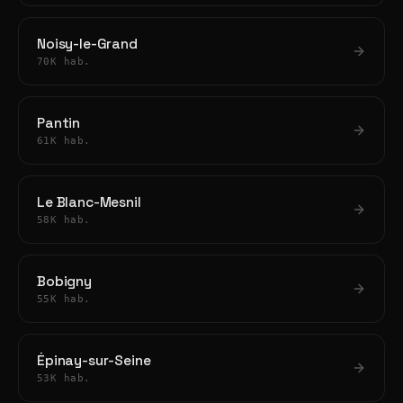
Noisy-le-Grand
70K hab.
Pantin
61K hab.
Le Blanc-Mesnil
58K hab.
Bobigny
55K hab.
Épinay-sur-Seine
53K hab.