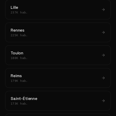
Lille
237K hab.
Rennes
225K hab.
Toulon
180K hab.
Reims
179K hab.
Saint-Étienne
173K hab.