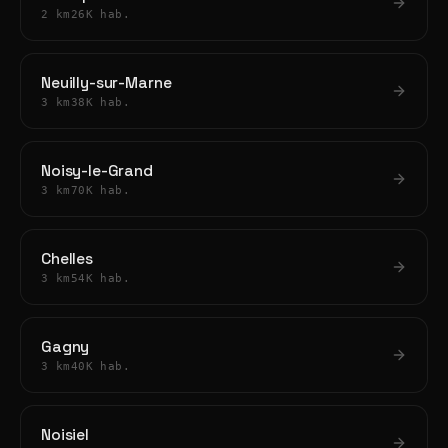
2 km
26K hab.
Neuilly-sur-Marne
3 km
38K hab.
Noisy-le-Grand
3 km
70K hab.
Chelles
3 km
54K hab.
Gagny
3 km
40K hab.
Noisiel