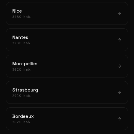
Nice
348K hab.
Nantes
323K hab.
Montpellier
302K hab.
Strasbourg
291K hab.
Bordeaux
262K hab.