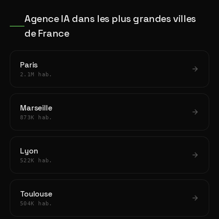
Agence IA dans les plus grandes villes
de France
Paris
2.1M hab.
Marseille
873K hab.
Lyon
522K hab.
Toulouse
504K hab.