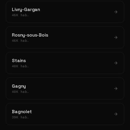
Livry-Gargan
46K hab.
Rosny-sous-Bois
46K hab.
Stains
40K hab.
Gagny
40K hab.
Bagnolet
39K hab.