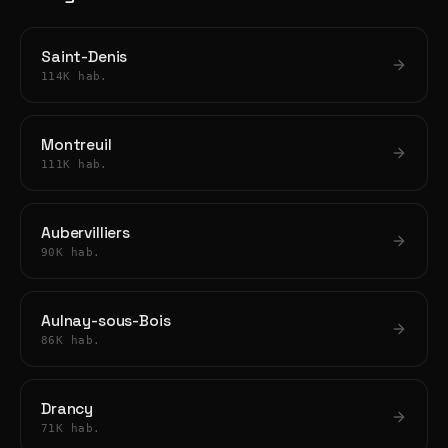
Saint-Denis
114K hab.
Montreuil
111K hab.
Aubervilliers
90K hab.
Aulnay-sous-Bois
86K hab.
Drancy
71K hab.