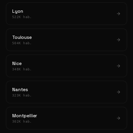
Lyon
522K hab.
Toulouse
504K hab.
Nice
348K hab.
Nantes
323K hab.
Montpellier
302K hab.