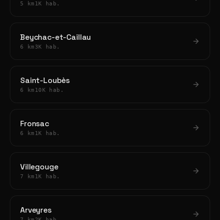
5 km
1K hab.
Beychac-et-Caillau
6 km
3K hab.
Saint-Loubès
6 km
10K hab.
Fronsac
6 km
1K hab.
Villegouge
7 km
1K hab.
Arveyres
7 km
2K hab.