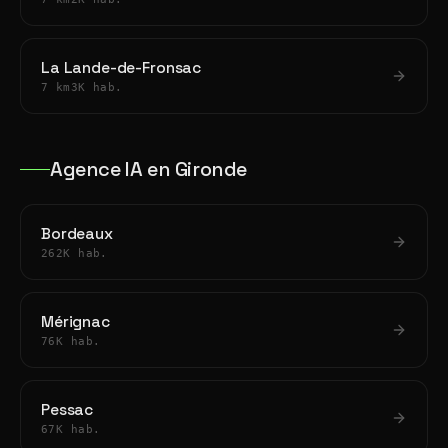
La Lande-de-Fronsac
7 km
3K hab.
Agence IA en Gironde
Bordeaux
262K hab.
Mérignac
76K hab.
Pessac
67K hab.