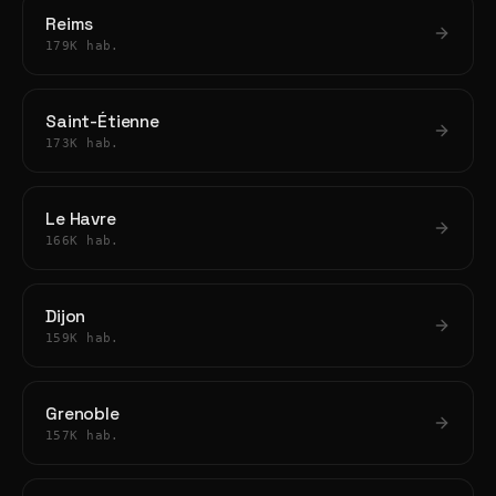
Reims
179K hab.
Saint-Étienne
173K hab.
Le Havre
166K hab.
Dijon
159K hab.
Grenoble
157K hab.