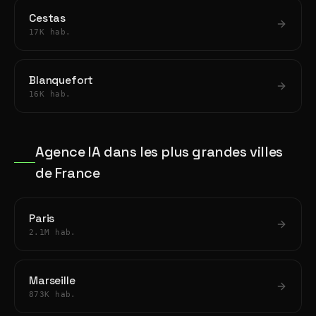
Cestas
17K hab.
Blanquefort
16K hab.
Agence IA dans les plus grandes villes
de France
Paris
2.1M hab.
Marseille
873K hab.