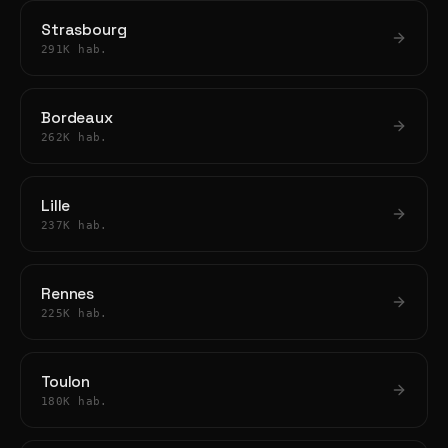
Strasbourg
291K hab.
Bordeaux
262K hab.
Lille
237K hab.
Rennes
225K hab.
Toulon
180K hab.