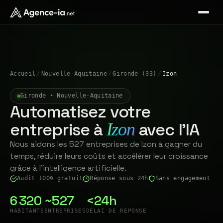
Accueil
/
Nouvelle-Aquitaine
/
Gironde (33)
/
Izon
Gironde • Nouvelle-Aquitaine
Automatisez votre
entreprise à
avec l'IA
Izon
Nous aidons les 527 entreprises de Izon à gagner du
temps, réduire leurs coûts et accélérer leur croissance
grâce à l'intelligence artificielle.
Audit 100% gratuit
Réponse sous 24h
Sans engagement
6 320
~527
<24h
HABITANTS
ENTREPRISES
DÉLAI DE RÉPONSE