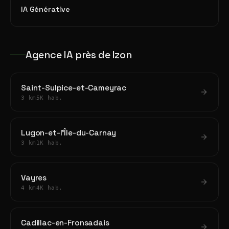
IA Générative
Agence IA près de Izon
Saint-Sulpice-et-Cameyrac
3 km
5K hab.
Lugon-et-l'Île-du-Carnay
3 km
1K hab.
Vayres
4 km
4K hab.
Cadillac-en-Fronsadais