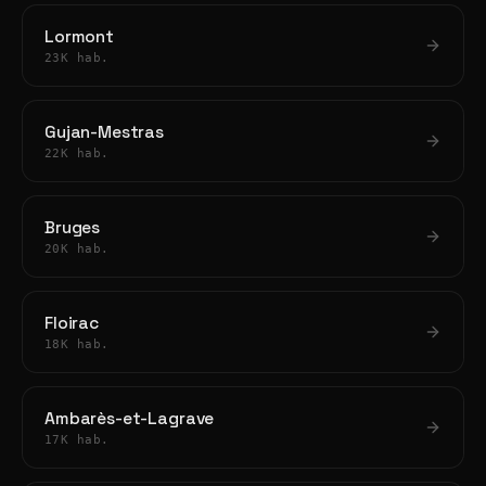
Lormont
23K hab.
Gujan-Mestras
22K hab.
Bruges
20K hab.
Floirac
18K hab.
Ambarès-et-Lagrave
17K hab.