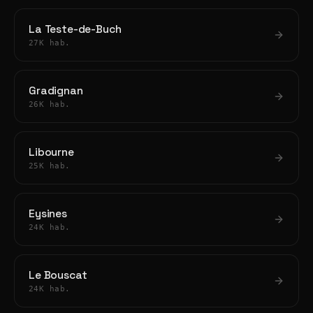
La Teste-de-Buch
27K hab.
Gradignan
26K hab.
Libourne
25K hab.
Eysines
24K hab.
Le Bouscat
24K hab.