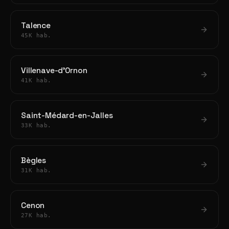
Talence
45K hab.
Villenave-d'Ornon
41K hab.
Saint-Médard-en-Jalles
33K hab.
Bègles
31K hab.
Cenon
27K hab.