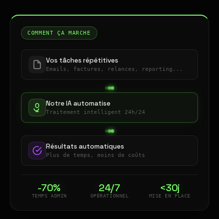
COMMENT ÇA MARCHE
Vos tâches répétitives
Emails, factures, relances, reporting...
Notre IA automatise
Traitement intelligent 24h/24
Résultats automatiques
Plus de temps, moins de coûts
-70%
24/7
<30j
TEMPS ADMIN
OPÉRATIONNEL
MISE EN PLACE