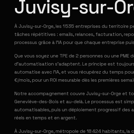
Juvisy-sur-O
À Juvisy-sur-Orge, les 1 535 entreprises du territoire
tâches répétitives : emails, relances, facturation, re
processus grâce à l'IA pour que chaque entreprise pui
Que vous soyez une TPE de 2 personnes ou une PME de 
d'automatisation s'adaptent. Le principe est toujours 
automatise avec l'IA, et vous récupérez du temps pour
€/mois, pour un ROI mesurable dès les premières semai
Notre accompagnement couvre Juvisy-sur-Orge et tout
Geneviève-des-Bois et au-delà. Le processus est simpl
automatisables, puis un déploiement progressif des au
réels en temps et en argent.
À Juvisy-sur-Orge, métropole de 18 424 habitants, la