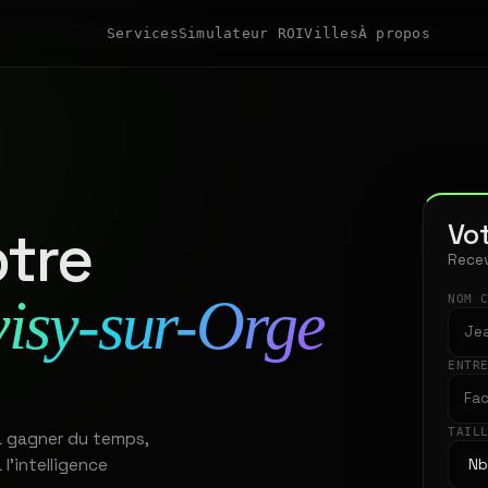
Services
Simulateur ROI
Villes
À propos
Vot
tre
Recev
visy-sur-Orge
NOM 
ENTR
TAIL
 à gagner du temps,
 l'intelligence