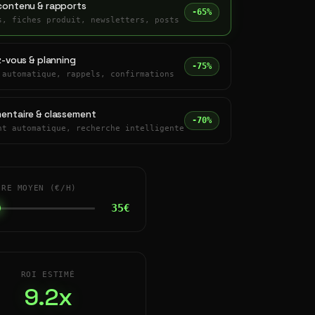
contenu & rapports
-65%
s, fiches produit, newsletters, posts
z-vous & planning
-75%
 automatique, rappels, confirmations
entaire & classement
-70%
nt automatique, recherche intelligente
IRE MOYEN (€/H)
35€
ROI ESTIMÉ
9.2x