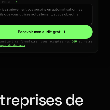
E PROJET
*
Recevoir mon audit gratuit
umettant ce formulaire, vous acceptez nos
CGU
et notre
ique de données
.
treprises de