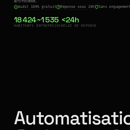
artificielle.
Audit 100% gratuit
Réponse sous 24h
Sans engagemen
18 424
~1 535
<24h
HABITANTS
ENTREPRISES
DÉLAI DE RÉPONSE
Automatisatio