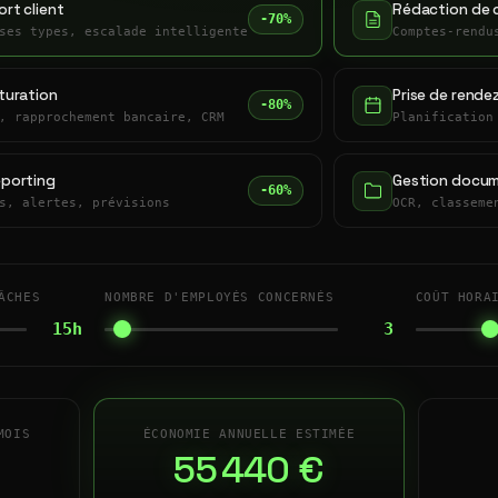
rt client
Rédaction de 
-70%
ses types, escalade intelligente
Comptes-rendu
turation
Prise de rende
-80%
, rapprochement bancaire, CRM
Planification
eporting
Gestion docum
-60%
s, alertes, prévisions
OCR, classeme
ÂCHES
NOMBRE D'EMPLOYÉS CONCERNÉS
COÛT HORA
15h
3
MOIS
ÉCONOMIE ANNUELLE ESTIMÉE
55 440 €