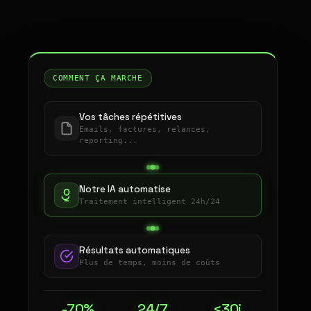
COMMENT ÇA MARCHE
Vos tâches répétitives
Emails, factures, relances,
reporting...
Notre IA automatise
Traitement intelligent 24h/24
Résultats automatiques
Plus de temps, moins de coûts
-70%
24/7
<30j