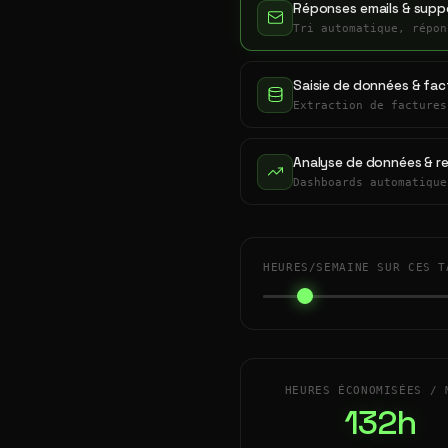
Réponses emails & suppo
Tri automatique, répon
Saisie de données & fac
Extraction de factures
Analyse de données & r
Dashboards automatique
HEURES/SEMAINE SUR CES T
HEURES ÉCONOMISÉES / 
132h