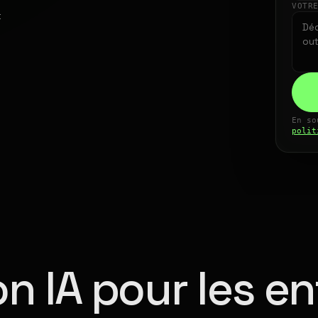
VOTR
t
En so
polit
n IA pour les en