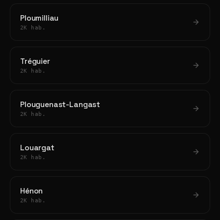
Ploumilliau
2K hab.
Tréguier
2K hab.
Plouguenast-Langast
2K hab.
Louargat
2K hab.
Hénon
2K hab.