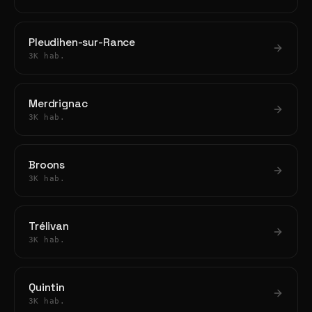
Pleudihen-sur-Rance
3K hab.
Merdrignac
3K hab.
Broons
3K hab.
Trélivan
3K hab.
Quintin
3K hab.