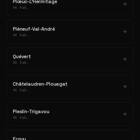
Plœuc-L'Hermitage
4K hab.
Pléneuf-Val-André
4K hab.
Quévert
4K hab.
Châtelaudren-Plouagat
4K hab.
Pleslin-Trigavou
4K hab.
Erquy