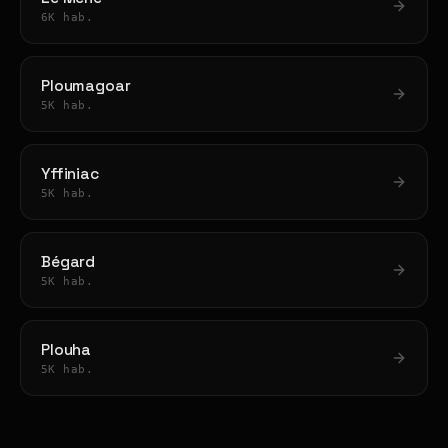
6K hab.
Ploumagoar
5K hab.
Yffiniac
5K hab.
Bégard
5K hab.
Plouha
5K hab.