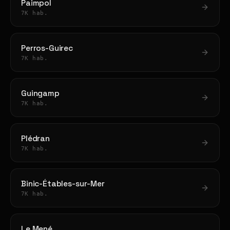
Paimpol
7K hab.
Perros-Guirec
7K hab.
Guingamp
7K hab.
Plédran
7K hab.
Binic-Étables-sur-Mer
7K hab.
Le Mené