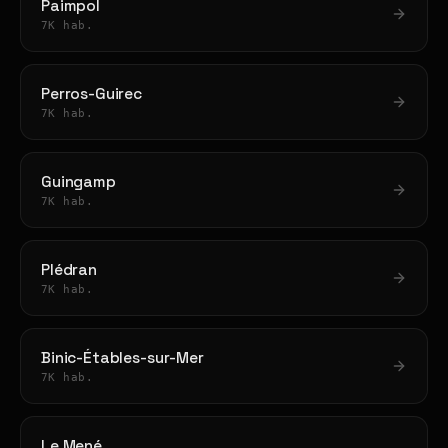
Paimpol
7K hab.
Perros-Guirec
7K hab.
Guingamp
7K hab.
Plédran
7K hab.
Binic-Étables-sur-Mer
7K hab.
Le Mené