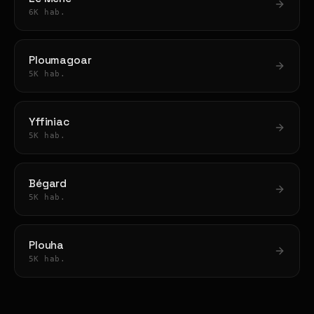
6K hab.
Ploumagoar
5K hab.
Yffiniac
5K hab.
Bégard
5K hab.
Plouha
5K hab.