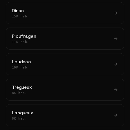
Dinan
15K hab.
Ploufragan
11K hab.
Loudéac
10K hab.
Trégueux
8K hab.
Langueux
8K hab.