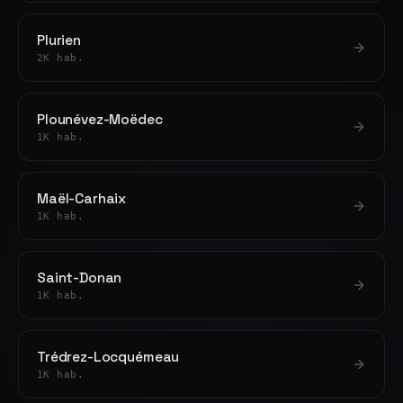
Plurien
2K hab.
Plounévez-Moëdec
1K hab.
Maël-Carhaix
1K hab.
Saint-Donan
1K hab.
Trédrez-Locquémeau
1K hab.