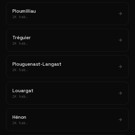
Ploumilliau
2K hab.
Tréguier
2K hab.
Plouguenast-Langast
2K hab.
Louargat
2K hab.
Hénon
2K hab.