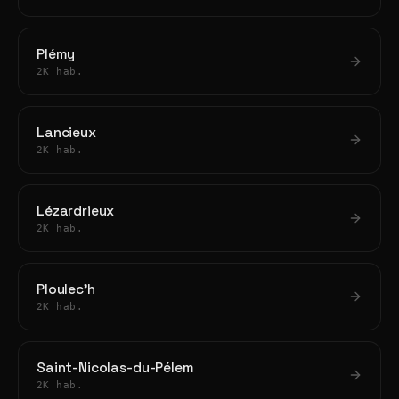
Plémy
2K hab.
Lancieux
2K hab.
Lézardrieux
2K hab.
Ploulec'h
2K hab.
Saint-Nicolas-du-Pélem
2K hab.