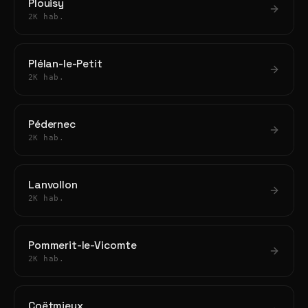
Plouisy
2K hab.
Plélan-le-Petit
2K hab.
Pédernec
2K hab.
Lanvollon
2K hab.
Pommerit-le-Vicomte
2K hab.
Coëtmieux