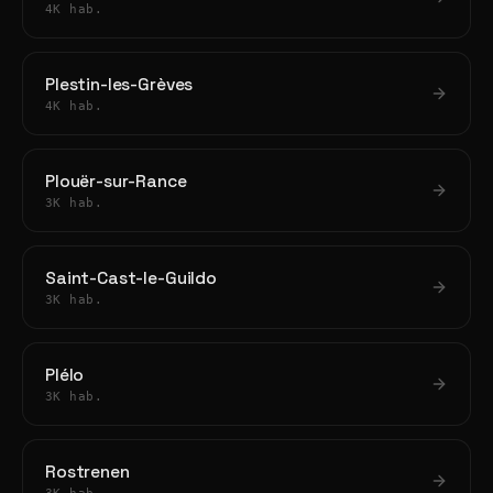
4K hab.
Plestin-les-Grèves
4K hab.
Plouër-sur-Rance
3K hab.
Saint-Cast-le-Guildo
3K hab.
Plélo
3K hab.
Rostrenen