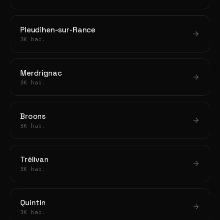
Pleudihen-sur-Rance
3K hab.
Merdrignac
3K hab.
Broons
3K hab.
Trélivan
3K hab.
Quintin
3K hab.