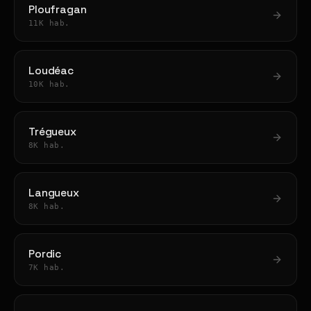
Ploufragan
11K hab.
Loudéac
10K hab.
Trégueux
8K hab.
Langueux
8K hab.
Pordic
7K hab.