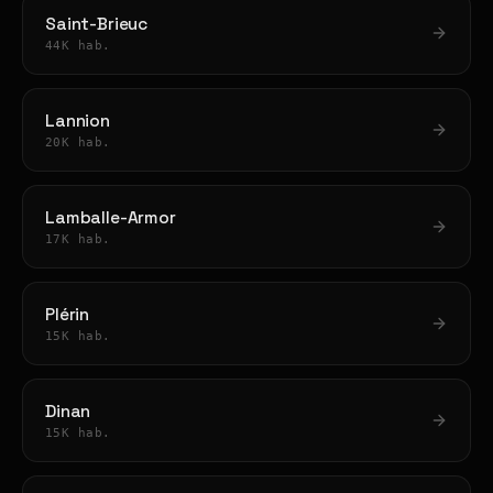
Saint-Brieuc
44K hab.
Lannion
20K hab.
Lamballe-Armor
17K hab.
Plérin
15K hab.
Dinan
15K hab.