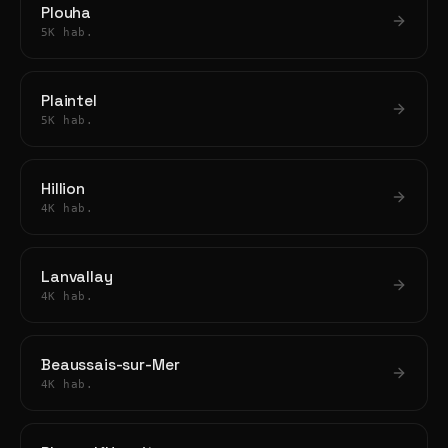
Plouha
5K hab.
Plaintel
5K hab.
Hillion
4K hab.
Lanvallay
4K hab.
Beaussais-sur-Mer
4K hab.