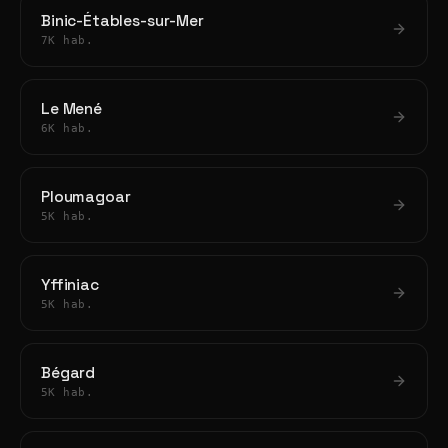
Binic-Étables-sur-Mer
7K hab.
Le Mené
6K hab.
Ploumagoar
5K hab.
Yffiniac
5K hab.
Bégard
5K hab.