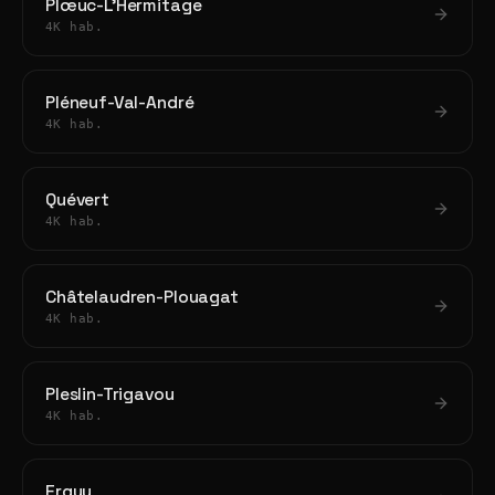
Plœuc-L'Hermitage
4K hab.
Pléneuf-Val-André
4K hab.
Quévert
4K hab.
Châtelaudren-Plouagat
4K hab.
Pleslin-Trigavou
4K hab.
Erquy