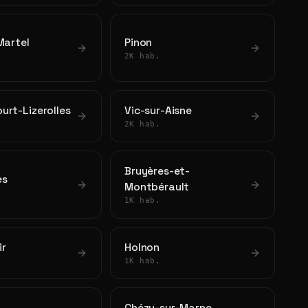
Martel
Pinon
2K hab.
urt-Lizerolles
Vic-sur-Aisne
2K hab.
Bruyères-et-
es
Montbérault
1K hab.
ir
Holnon
1K hab.