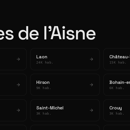
es de l'Aisne
Laon
Château-
24K hab.
15K hab.
Hirson
Bohain-e
9K hab.
6K hab.
Saint-Michel
Crouy
3K hab.
3K hab.