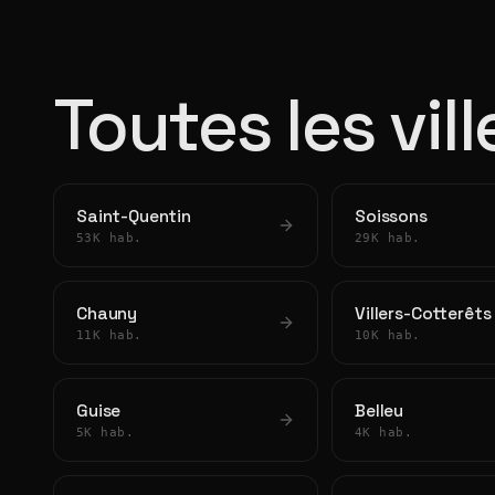
Toutes les vill
Saint-Quentin
Soissons
53K hab.
29K hab.
Chauny
Villers-Cotterêts
11K hab.
10K hab.
Guise
Belleu
5K hab.
4K hab.