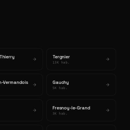
Thierry
Tergnier
13K hab.
n-Vermandois
Gauchy
5K hab.
Fresnoy-le-Grand
3K hab.