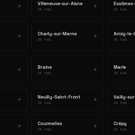
Villeneuve-sur-Aisne
Essômes-
3K hab.
3K hab.
Charly-sur-Marne
Anizy-le
3K hab.
3K hab.
Braine
Marle
2K hab.
2K hab.
Neuilly-Saint-Front
Vailly-su
2K hab.
2K hab.
Courmelles
Crépy
2K hab.
2K hab.