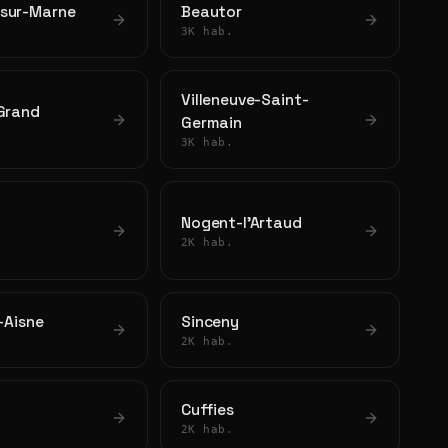
sur-Marne
Beautor
3K hab.
Villeneuve-Saint-
-Grand
Germain
3K hab.
Nogent-l'Artaud
2K hab.
r-Aisne
Sinceny
2K hab.
Cuffies
2K hab.