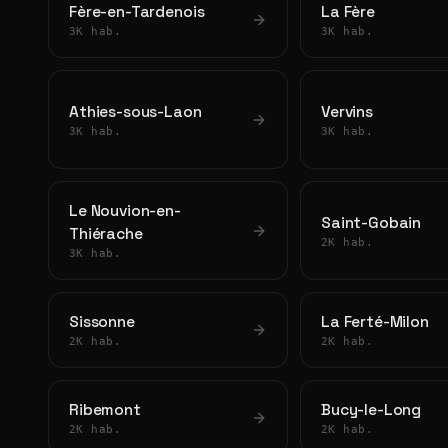
Fère-en-Tardenois
La Fère
3K hab.
3K hab.
Athies-sous-Laon
Vervins
3K hab.
3K hab.
Le Nouvion-en-
Saint-Gobain
Thiérache
2K hab.
3K hab.
Sissonne
La Ferté-Milon
2K hab.
2K hab.
Ribemont
Bucy-le-Long
2K hab.
2K hab.