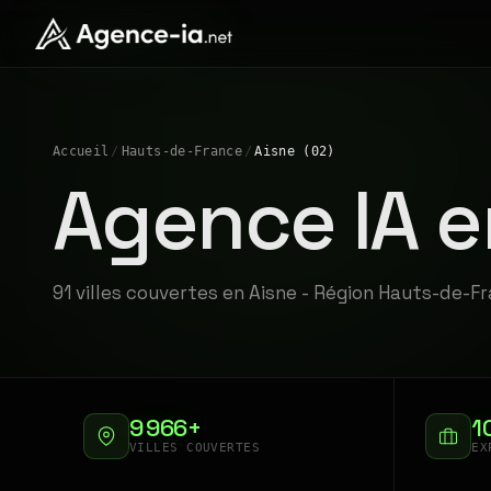
Accueil
/
Hauts-de-France
/
Aisne (02)
Agence IA e
91 villes couvertes en Aisne - Région Hauts-de-F
9 966+
1
VILLES COUVERTES
EX