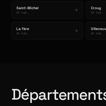
Saint-Michel
Crouy
3K hab.
3K hab.
La Fère
Villeneu
3K hab.
3K hab.
Départements