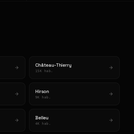
Château-Thierry
15K hab.
Hirson
9K hab.
Belleu
4K hab.