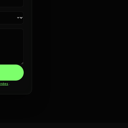
nnées
.