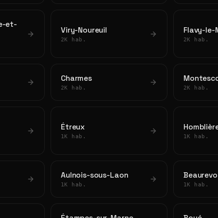
e-et-
Viry-Noureuil
Flavy-le-
2K hab.
2K hab.
Charmes
Montesco
2K hab.
2K hab.
Étreux
Homblièr
1K hab.
1K hab.
Aulnois-sous-Laon
Beaurevo
1K hab.
1K hab.