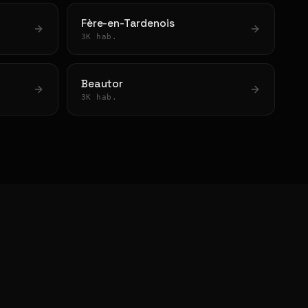
Fère-en-Tardenois
3K hab.
Beautor
3K hab.