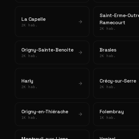
Saint-Erme-Outr
La Capelle
Ramecourt
2K hab.
2K hab.
Origny-Sainte-Benoite
Brasles
2K hab.
2K hab.
Harly
Crécy-sur-Serre
2K hab.
2K hab.
Origny-en-Thiérache
Folembray
1K hab.
1K hab.