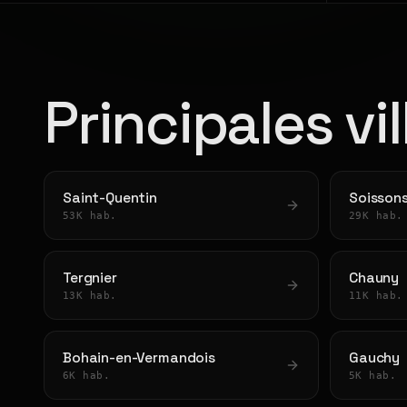
Principales vil
Saint-Quentin
Soisson
53K hab.
29K hab.
Tergnier
Chauny
13K hab.
11K hab.
Bohain-en-Vermandois
Gauchy
6K hab.
5K hab.