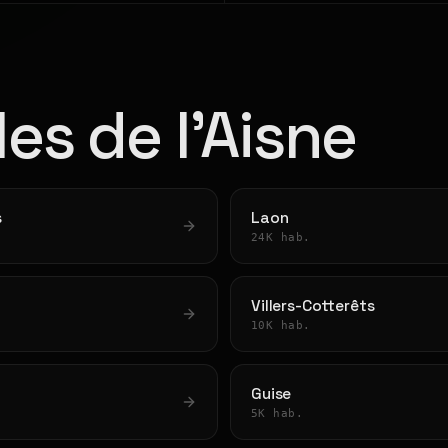
les de l'Aisne
s
Laon
24K hab.
Villers-Cotterêts
10K hab.
Guise
5K hab.