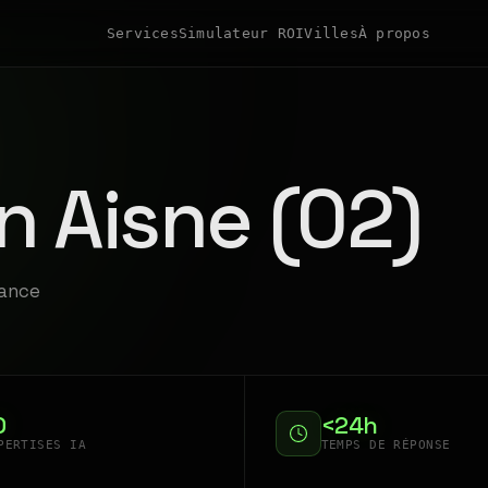
Services
Simulateur ROI
Villes
À propos
n Aisne (02)
rance
0
<24h
PERTISES IA
TEMPS DE RÉPONSE