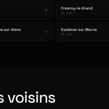
Fresnoy-le-Grand
3K hab.
ve-sur-Aisne
Essômes-sur-Marne
3K hab.
 voisins