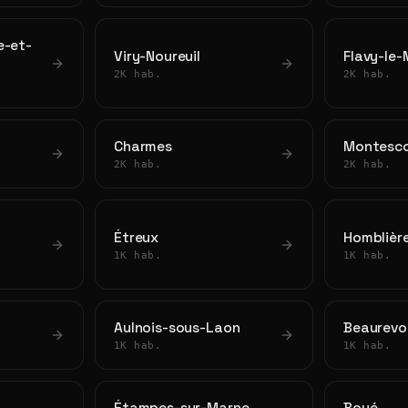
e-et-
Viry-Noureuil
Flavy-le-
2K hab.
2K hab.
Charmes
Montesco
2K hab.
2K hab.
Étreux
Homblièr
1K hab.
1K hab.
Aulnois-sous-Laon
Beaurevo
1K hab.
1K hab.