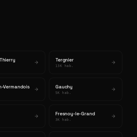
Thierry
Tergnier
13K hab.
n-Vermandois
Gauchy
5K hab.
Fresnoy-le-Grand
3K hab.