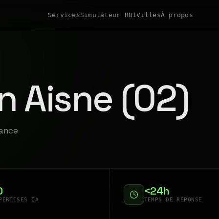
Services
Simulateur ROI
Villes
À propos
n Aisne (02)
rance
0
<24h
PERTISES IA
TEMPS DE RÉPONSE