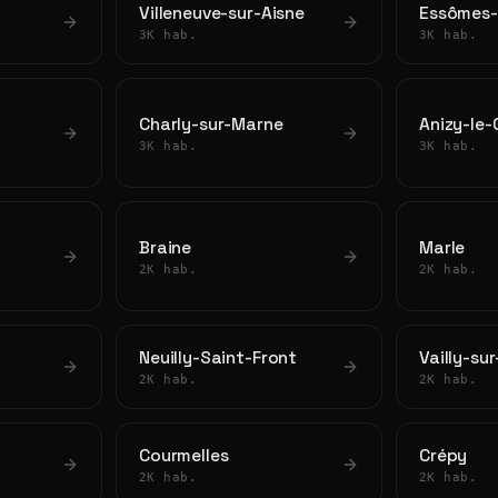
Villeneuve-sur-Aisne
Essômes-
3K hab.
3K hab.
Charly-sur-Marne
Anizy-le
3K hab.
3K hab.
Braine
Marle
2K hab.
2K hab.
Neuilly-Saint-Front
Vailly-su
2K hab.
2K hab.
Courmelles
Crépy
2K hab.
2K hab.