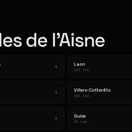
les de l'Aisne
s
Laon
24K hab.
Villers-Cotterêts
10K hab.
Guise
5K hab.