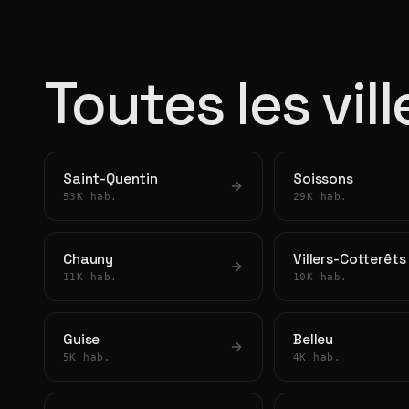
Toutes les vill
Saint-Quentin
Soissons
53K hab.
29K hab.
Chauny
Villers-Cotterêts
11K hab.
10K hab.
Guise
Belleu
5K hab.
4K hab.