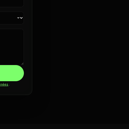
nnées
.