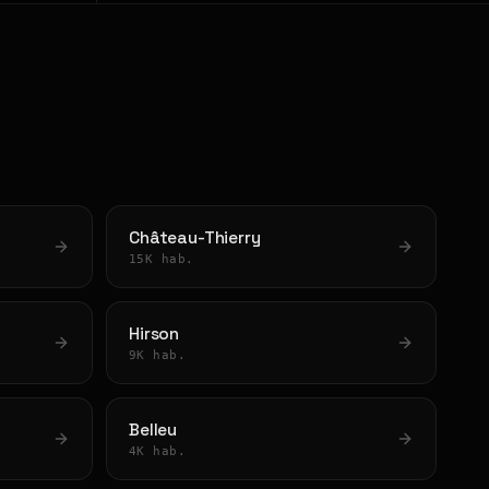
Château-Thierry
15K hab.
Hirson
9K hab.
Belleu
4K hab.