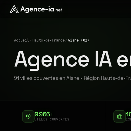
Accueil
/
Hauts-de-France
/
Aisne (02)
Agence IA e
91 villes couvertes en Aisne - Région Hauts-de-F
9 966+
1
VILLES COUVERTES
EX