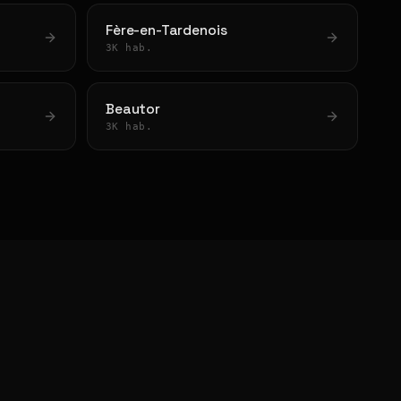
Fère-en-Tardenois
3K hab.
Beautor
3K hab.