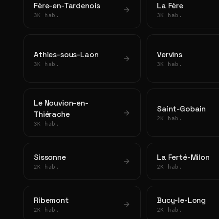
Fère-en-Tardenois
La Fère
3K hab.
3K hab.
Athies-sous-Laon
Vervins
3K hab.
3K hab.
Le Nouvion-en-
Saint-Gobain
Thiérache
2K hab.
3K hab.
Sissonne
La Ferté-Milon
2K hab.
2K hab.
Ribemont
Bucy-le-Long
2K hab.
2K hab.