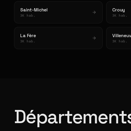
Saint-Michel
Crouy
3K hab.
3K hab.
La Fère
Villeneu
3K hab.
3K hab.
Départements