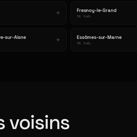
Fresnoy-le-Grand
3K hab.
ve-sur-Aisne
Essômes-sur-Marne
3K hab.
 voisins