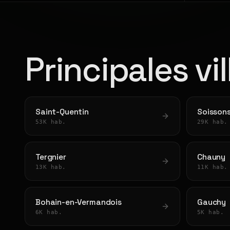
Principales vil
Saint-Quentin
Soisson
53K hab.
29K hab.
Tergnier
Chauny
13K hab.
11K hab.
Bohain-en-Vermandois
Gauchy
6K hab.
5K hab.