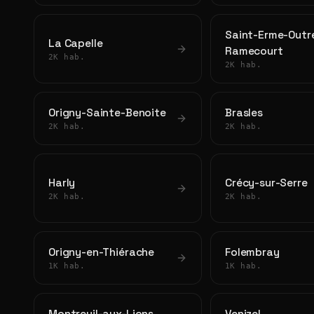
Saint-Erme-Outr
La Capelle
Ramecourt
2K hab.
2K hab.
Origny-Sainte-Benoite
Brasles
2K hab.
2K hab.
Harly
Crécy-sur-Serre
2K hab.
2K hab.
Origny-en-Thiérache
Folembray
1K hab.
1K hab.