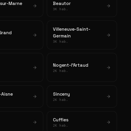
sur-Marne
Beautor
3K hab.
Villeneuve-Saint-
-Grand
Germain
3K hab.
Nogent-l'Artaud
2K hab.
r-Aisne
Sinceny
2K hab.
Cuffies
2K hab.