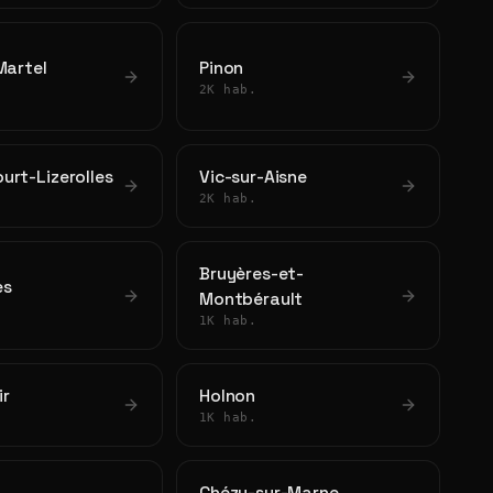
Martel
Pinon
2K hab.
urt-Lizerolles
Vic-sur-Aisne
2K hab.
Bruyères-et-
es
Montbérault
1K hab.
ir
Holnon
1K hab.