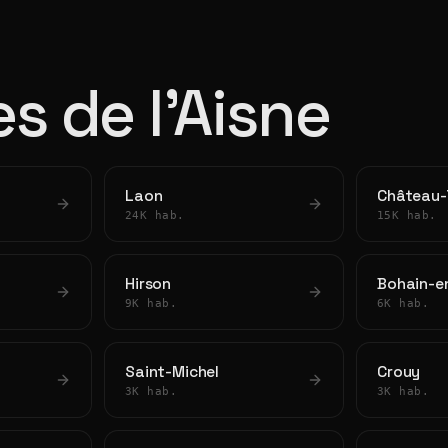
es de l'Aisne
Laon
Château-
24K hab.
15K hab.
Hirson
Bohain-e
9K hab.
6K hab.
Saint-Michel
Crouy
3K hab.
3K hab.