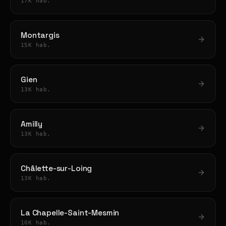
17K hab.
Montargis
15K hab.
Gien
13K hab.
Amilly
13K hab.
Châlette-sur-Loing
13K hab.
La Chapelle-Saint-Mesmin
10K hab.