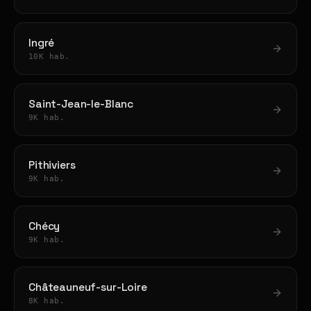
Ingré
10K hab.
Saint-Jean-le-Blanc
9K hab.
Pithiviers
9K hab.
Chécy
9K hab.
Châteauneuf-sur-Loire
8K hab.