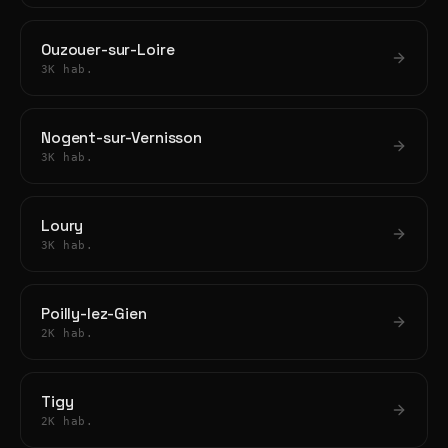
Ouzouer-sur-Loire
3K hab.
Nogent-sur-Vernisson
3K hab.
Loury
3K hab.
Poilly-lez-Gien
2K hab.
Tigy
2K hab.