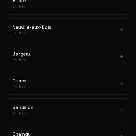
Briare
5K hab.
Neuville-aux-Bois
5K hab.
Jargeau
5K hab.
Ormes
4K hab.
Sandillon
4K hab.
Chaingy