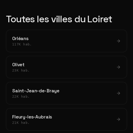
Toutes les villes du Loiret
Orléans
117K hab.
Olivet
23K hab.
Saint-Jean-de-Braye
22K hab.
Fleury-les-Aubrais
21K hab.