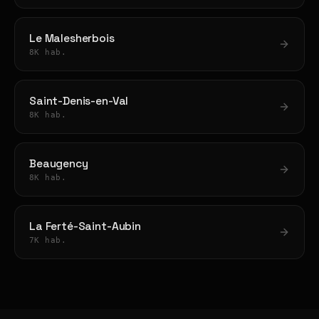
Le Malesherbois
8K hab.
Saint-Denis-en-Val
8K hab.
Beaugency
8K hab.
La Ferté-Saint-Aubin
7K hab.