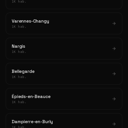
1K hab.
Varennes-Changy
1K hab.
Nargis
1K hab.
Bellegarde
1K hab.
Épieds-en-Beauce
1K hab.
Dampierre-en-Burly
1K hab.