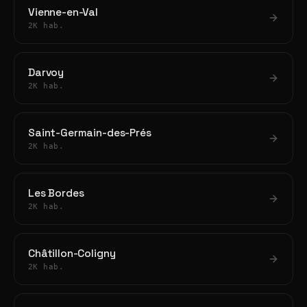
Vienne-en-Val
2K hab.
Darvoy
2K hab.
Saint-Germain-des-Prés
2K hab.
Les Bordes
2K hab.
Châtillon-Coligny
2K hab.