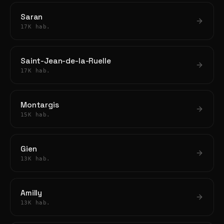
Saran
17K hab.
Saint-Jean-de-la-Ruelle
17K hab.
Montargis
15K hab.
Gien
13K hab.
Amilly
13K hab.