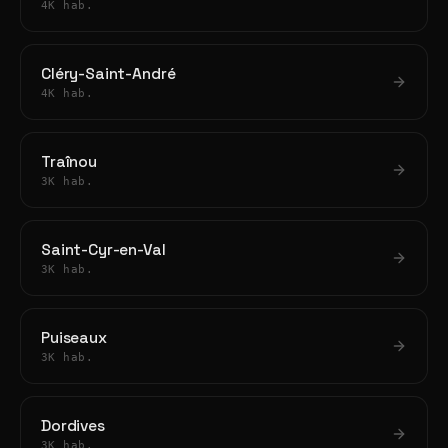
4K hab.
Cléry-Saint-André
4K hab.
Traînou
3K hab.
Saint-Cyr-en-Val
3K hab.
Puiseaux
3K hab.
Dordives
3K hab.