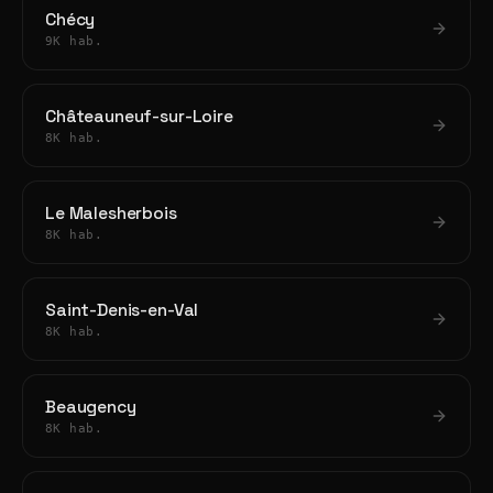
Chécy
9K hab.
Châteauneuf-sur-Loire
8K hab.
Le Malesherbois
8K hab.
Saint-Denis-en-Val
8K hab.
Beaugency
8K hab.