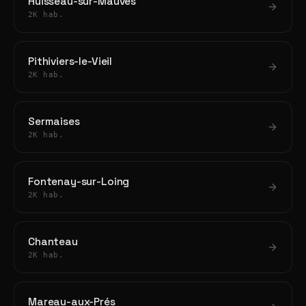
Huisseau-sur-Mauves
2K hab.
Pithiviers-le-Vieil
2K hab.
Sermaises
2K hab.
Fontenay-sur-Loing
2K hab.
Chanteau
2K hab.
Mareau-aux-Prés