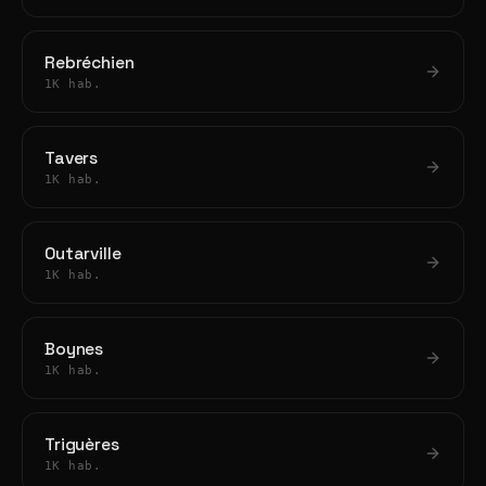
Rebréchien
1K hab.
Tavers
1K hab.
Outarville
1K hab.
Boynes
1K hab.
Triguères
1K hab.