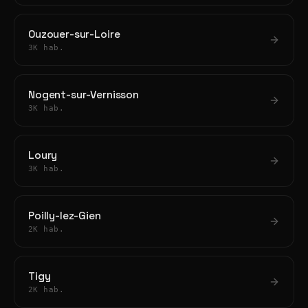
Ouzouer-sur-Loire
3K hab.
Nogent-sur-Vernisson
3K hab.
Loury
3K hab.
Poilly-lez-Gien
2K hab.
Tigy
2K hab.