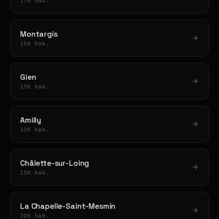
17K hab.
Montargis
15K hab.
Gien
13K hab.
Amilly
13K hab.
Châlette-sur-Loing
13K hab.
La Chapelle-Saint-Mesmin
10K hab.