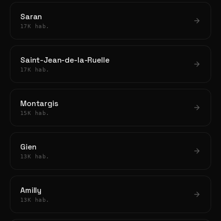
Saran
17K hab.
Saint-Jean-de-la-Ruelle
17K hab.
Montargis
15K hab.
Gien
13K hab.
Amilly
13K hab.