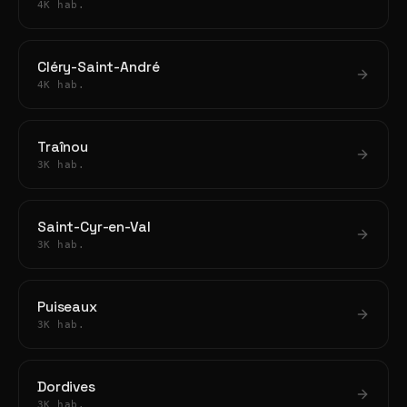
4K hab.
Cléry-Saint-André
4K hab.
Traînou
3K hab.
Saint-Cyr-en-Val
3K hab.
Puiseaux
3K hab.
Dordives
3K hab.