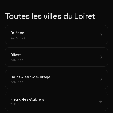
Toutes les villes du Loiret
Orléans
117K hab.
Olivet
23K hab.
Saint-Jean-de-Braye
22K hab.
Fleury-les-Aubrais
21K hab.