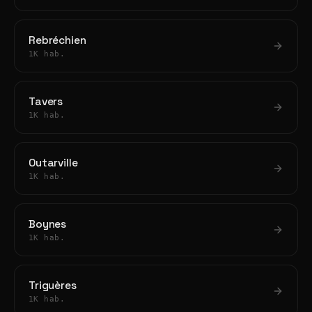
Rebréchien
1K hab.
Tavers
1K hab.
Outarville
1K hab.
Boynes
1K hab.
Triguères
1K hab.