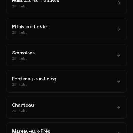
Huisseau-sur-Mauves
2K hab.
Pithiviers-le-Vieil
2K hab.
Sermaises
2K hab.
Fontenay-sur-Loing
2K hab.
Chanteau
2K hab.
Mareau-aux-Prés