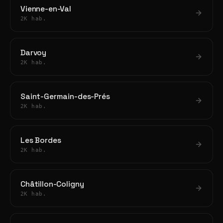
Vienne-en-Val
2K hab.
Darvoy
2K hab.
Saint-Germain-des-Prés
2K hab.
Les Bordes
2K hab.
Châtillon-Coligny
2K hab.