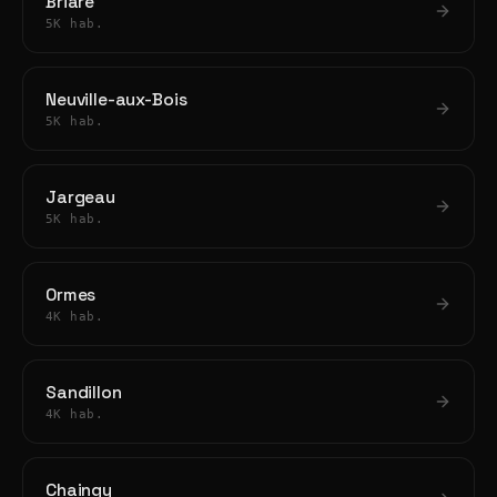
Briare
5K hab.
Neuville-aux-Bois
5K hab.
Jargeau
5K hab.
Ormes
4K hab.
Sandillon
4K hab.
Chaingy