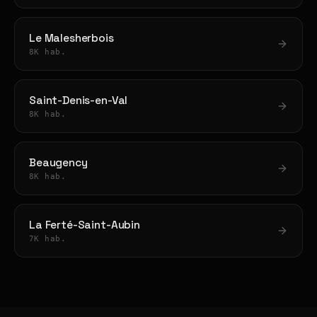
Le Malesherbois
8K hab.
Saint-Denis-en-Val
8K hab.
Beaugency
8K hab.
La Ferté-Saint-Aubin
7K hab.