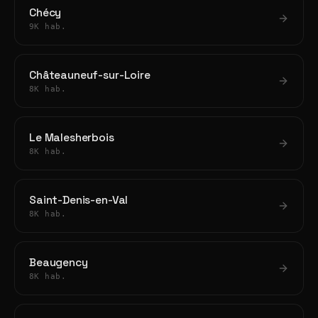
Chécy
9K hab.
Châteauneuf-sur-Loire
8K hab.
Le Malesherbois
8K hab.
Saint-Denis-en-Val
8K hab.
Beaugency
8K hab.