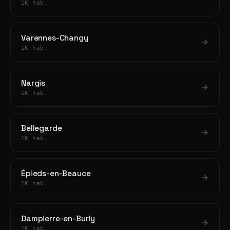
1K hab.
Varennes-Changy
1K hab.
Nargis
1K hab.
Bellegarde
1K hab.
Épieds-en-Beauce
1K hab.
Dampierre-en-Burly
1K hab.