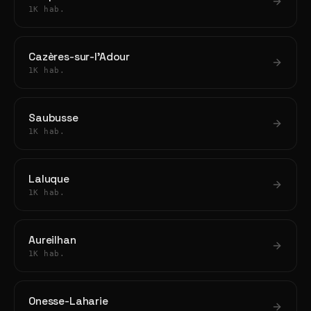
1K hab.
Cazères-sur-l'Adour
1K hab.
Saubusse
1K hab.
Laluque
1K hab.
Aureilhan
1K hab.
Onesse-Laharie