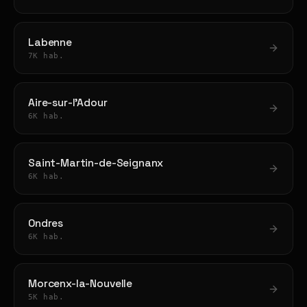
Labenne
7K hab.
Aire-sur-l'Adour
6K hab.
Saint-Martin-de-Seignanx
6K hab.
Ondres
6K hab.
Morcenx-la-Nouvelle
5K hab.