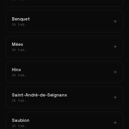
Benquet
2K hab.
Mées
2K hab.
Hinx
2K hab.
Saint-André-de-Seignanx
2K hab.
Saubion
2K hab.