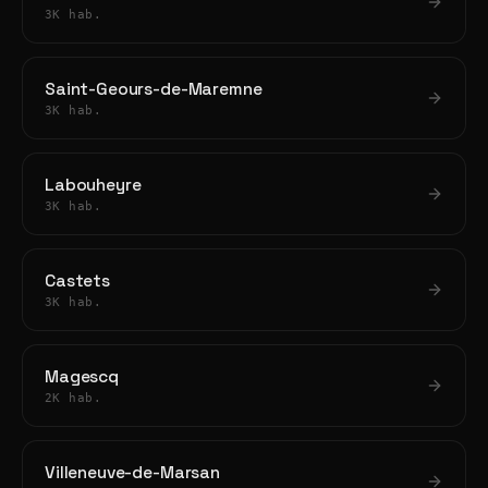
3K hab.
Saint-Geours-de-Maremne
3K hab.
Labouheyre
3K hab.
Castets
3K hab.
Magescq
2K hab.
Villeneuve-de-Marsan