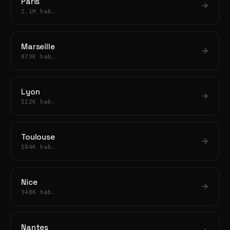
Paris
2.1M hab.
Marseille
873K hab.
Lyon
522K hab.
Toulouse
504K hab.
Nice
348K hab.
Nantes