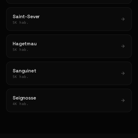
Saint-Sever
5K hab.
Hagetmau
5K hab.
Sanguinet
5K hab.
Seignosse
4K hab.