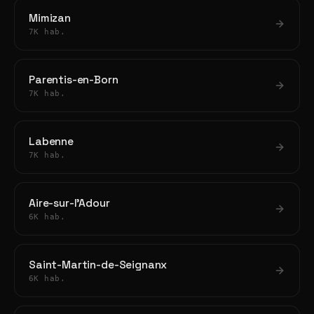
Mimizan
7K hab.
Parentis-en-Born
7K hab.
Labenne
7K hab.
Aire-sur-l'Adour
6K hab.
Saint-Martin-de-Seignanx
6K hab.