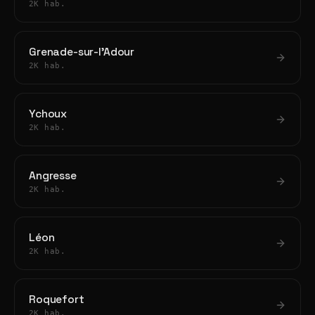
2K hab.
Grenade-sur-l'Adour
2K hab.
Ychoux
2K hab.
Angresse
2K hab.
Léon
2K hab.
Roquefort
2K hab.