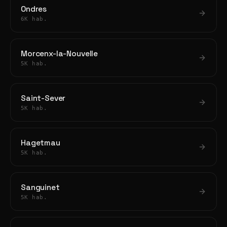
Ondres
6K hab.
Morcenx-la-Nouvelle
5K hab.
Saint-Sever
5K hab.
Hagetmau
5K hab.
Sanguinet
5K hab.