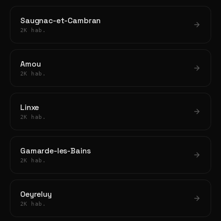
Saugnac-et-Cambran
2K hab.
Amou
2K hab.
Linxe
2K hab.
Gamarde-les-Bains
2K hab.
Oeyreluy
2K hab.