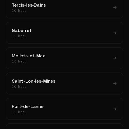
Tercis-les-Bains
1K hab.
Gabarret
1K hab.
Moliets-et-Maa
1K hab.
Saint-Lon-les-Mines
1K hab.
Port-de-Lanne
1K hab.