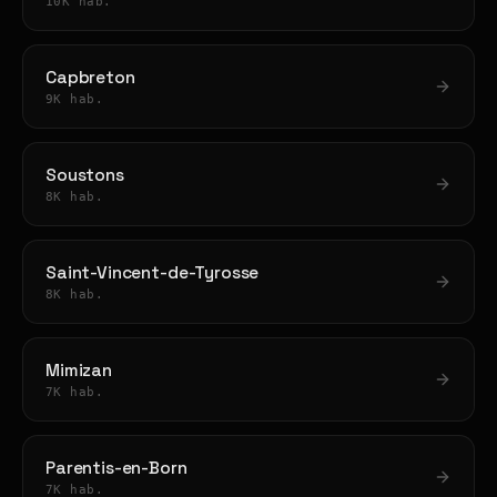
10K hab.
Capbreton
9K hab.
Soustons
8K hab.
Saint-Vincent-de-Tyrosse
8K hab.
Mimizan
7K hab.
Parentis-en-Born
7K hab.