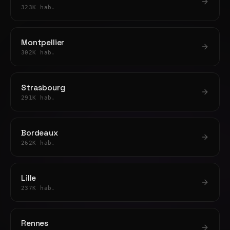
323K hab.
Montpellier
302K hab.
Strasbourg
291K hab.
Bordeaux
262K hab.
Lille
237K hab.
Rennes