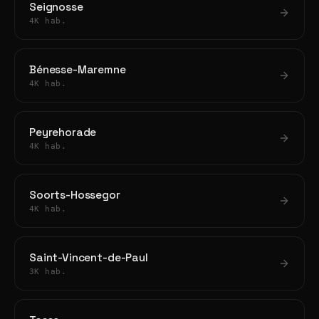
Seignosse
4K hab.
Bénesse-Maremne
4K hab.
Peyrehorade
4K hab.
Soorts-Hossegor
4K hab.
Saint-Vincent-de-Paul
3K hab.