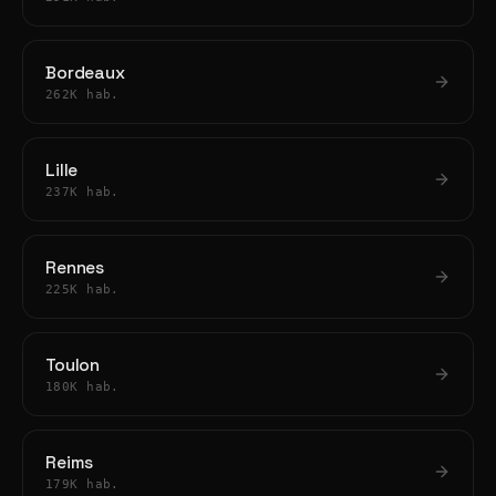
Bordeaux
262K hab.
Lille
237K hab.
Rennes
225K hab.
Toulon
180K hab.
Reims
179K hab.