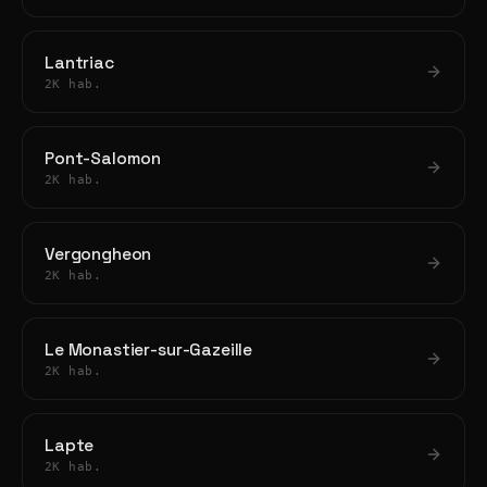
Lantriac
2K hab.
Pont-Salomon
2K hab.
Vergongheon
2K hab.
Le Monastier-sur-Gazeille
2K hab.
Lapte
2K hab.