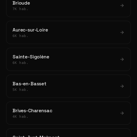
Brioude
7K hab.
Aurec-sur-Loire
6K hab.
Sainte-Sigolène
6K hab.
Bas-en-Basset
5K hab.
Brives-Charensac
4K hab.