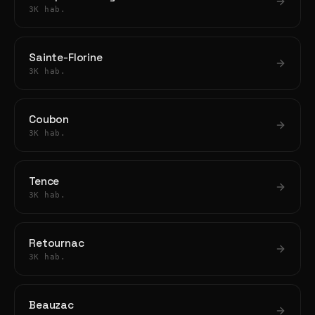
3K hab.
Sainte-Florine
3K hab.
Coubon
3K hab.
Tence
3K hab.
Retournac
3K hab.
Beauzac