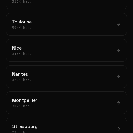
522K hab.
Toulouse
504K hab.
Nice
348K hab.
Nantes
323K hab.
Montpellier
302K hab.
Strasbourg
291K hab.