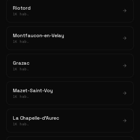
Riotord
1K hab.
Montfaucon-en-Velay
1K hab.
Grazac
1K hab.
Mazet-Saint-Voy
1K hab.
La Chapelle-d'Aurec
1K hab.