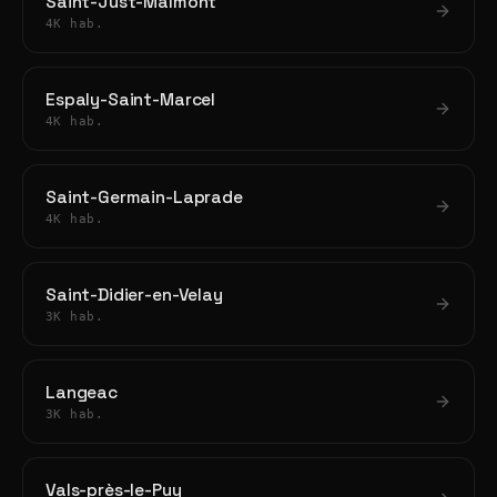
Saint-Just-Malmont
4K hab.
Espaly-Saint-Marcel
4K hab.
Saint-Germain-Laprade
4K hab.
Saint-Didier-en-Velay
3K hab.
Langeac
3K hab.
Vals-près-le-Puy