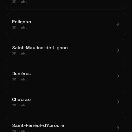
3K hab.
Polignac
3K hab.
Saint-Maurice-de-Lignon
3K hab.
Dunières
3K hab.
Chadrac
2K hab.
Saint-Ferréol-d'Auroure
2K hab.