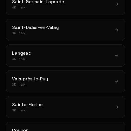
Saint-Germain-Laprade
4K hab.
Saint-Didier-en-Velay
3K hab.
Langeac
3K hab.
Vals-près-le-Puy
3K hab.
Sainte-Florine
3K hab.
Coubon