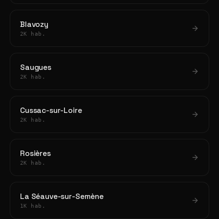
Blavozy
2K hab.
Saugues
2K hab.
Cussac-sur-Loire
2K hab.
Rosières
2K hab.
La Séauve-sur-Semène
1K hab.