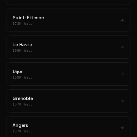
Saint-Étienne
173K hab.
Le Havre
166K hab.
Dijon
159K hab.
Grenoble
157K hab.
Angers
157K hab.