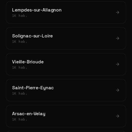
Lempdes-sur-Allagnon
1K hab.
Solignac-sur-Loire
1K hab.
Vieille-Brioude
1K hab.
Saint-Pierre-Eynac
1K hab.
Arsac-en-Velay
1K hab.