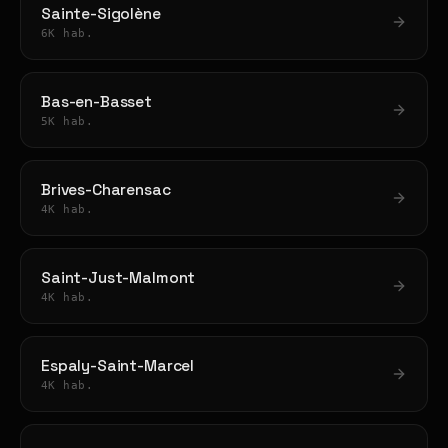
Sainte-Sigolène
6K hab.
Bas-en-Basset
5K hab.
Brives-Charensac
4K hab.
Saint-Just-Malmont
4K hab.
Espaly-Saint-Marcel
4K hab.