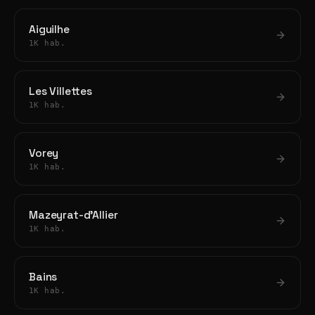
Aiguilhe
1K hab.
Les Villettes
1K hab.
Vorey
1K hab.
Mazeyrat-d'Allier
1K hab.
Bains
1K hab.