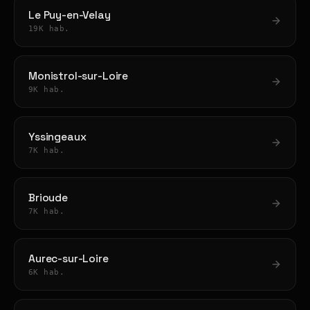
Le Puy-en-Velay
19K hab.
Monistrol-sur-Loire
9K hab.
Yssingeaux
7K hab.
Brioude
7K hab.
Aurec-sur-Loire
6K hab.