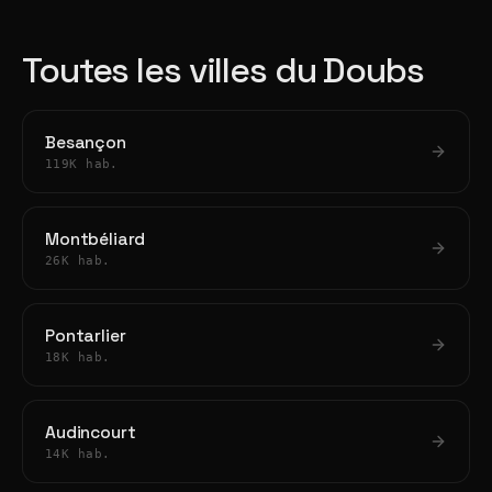
Toutes les villes du Doubs
Besançon
119K hab.
Montbéliard
26K hab.
Pontarlier
18K hab.
Audincourt
14K hab.