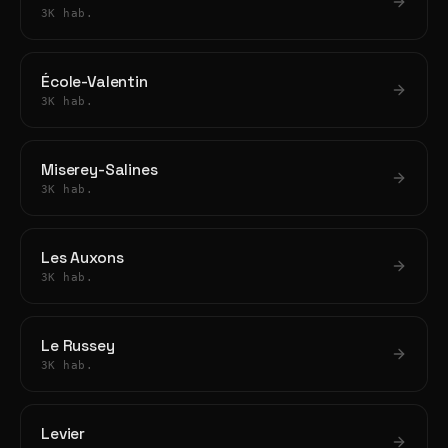
3K hab.
École-Valentin
3K hab.
Miserey-Salines
3K hab.
Les Auxons
3K hab.
Le Russey
3K hab.
Levier