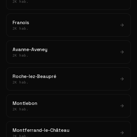
2K hab.
Franois
2K hab.
Avanne-Aveney
2K hab.
Roche-lez-Beaupré
2K hab.
Montlebon
2K hab.
Montferrand-le-Château
2K hab.