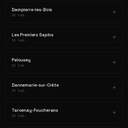
Dampierre-les-Bois
2K hab.
Les Premiers Sapins
2K hab.
Pelousey
2K hab.
Dannemarie-sur-Crète
2K hab.
Tarcenay-Foucherans
2K hab.