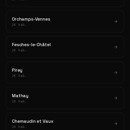
Orchamps-Vennes
2K hab.
Fesches-le-Châtel
2K hab.
Pirey
2K hab.
Mathay
2K hab.
Chemaudin et Vaux
2K hab.