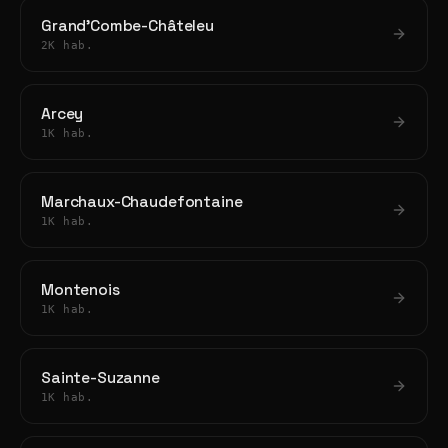
Grand'Combe-Châteleu
2K hab.
Arcey
1K hab.
Marchaux-Chaudefontaine
1K hab.
Montenois
1K hab.
Sainte-Suzanne
1K hab.