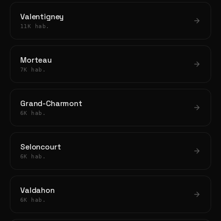
Valentigney
11K hab.
Morteau
7K hab.
Grand-Charmont
6K hab.
Seloncourt
6K hab.
Valdahon
6K hab.