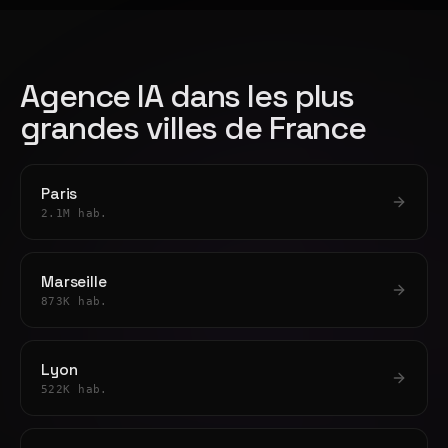
Agence IA dans les plus
grandes villes de France
Paris
2.1M hab.
Marseille
873K hab.
Lyon
522K hab.