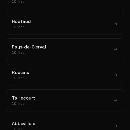
1K hab.
Houtaud
1K hab.
Pays-de-Clerval
1K hab.
Roulans
1K hab.
Taillecourt
1K hab.
Abbévillers
1K hab.