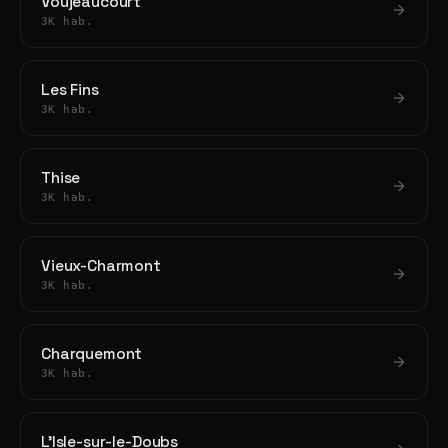
Voujeaucourt
3K hab.
Les Fins
3K hab.
Thise
3K hab.
Vieux-Charmont
3K hab.
Charquemont
3K hab.
L'Isle-sur-le-Doubs