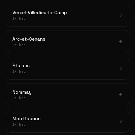
Vercel-Villedieu-le-Camp
2K hab.
Arc-et-Senans
2K hab.
Étalans
2K hab.
Nommay
2K hab.
Montfaucon
2K hab.