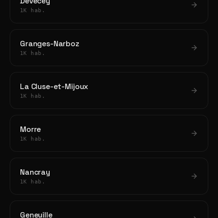
Devecey
1K hab.
Granges-Narboz
1K hab.
La Cluse-et-Mijoux
1K hab.
Morre
1K hab.
Nancray
1K hab.
Geneuille