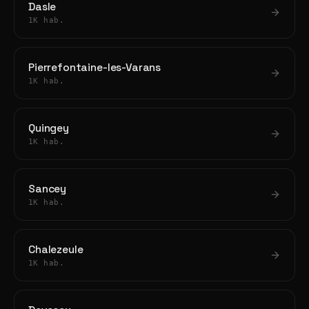
Dasle
1K hab.
Pierrefontaine-les-Varans
1K hab.
Quingey
1K hab.
Sancey
1K hab.
Chalezeule
1K hab.