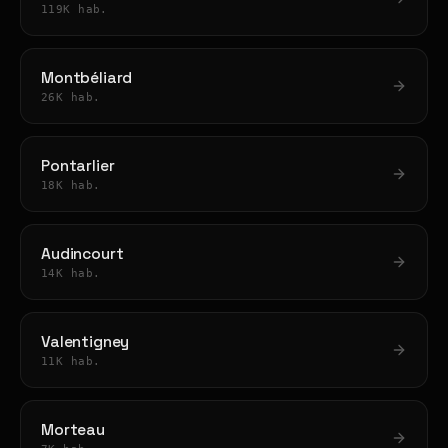
119K hab.
Montbéliard
26K hab.
Pontarlier
18K hab.
Audincourt
14K hab.
Valentigney
11K hab.
Morteau