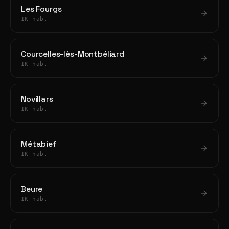
Les Fourgs
1K hab.
Courcelles-lès-Montbéliard
1K hab.
Novillars
1K hab.
Métabief
1K hab.
Beure
1K hab.