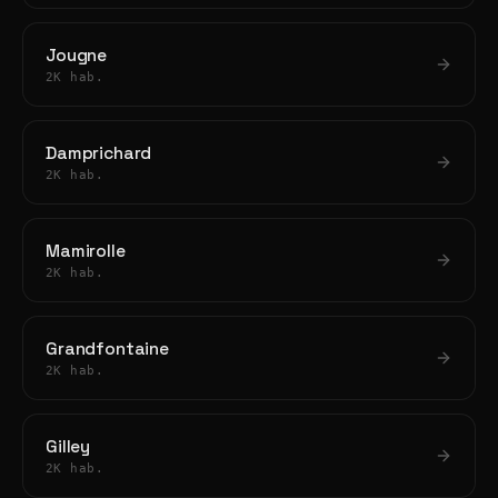
Jougne
2K hab.
Damprichard
2K hab.
Mamirolle
2K hab.
Grandfontaine
2K hab.
Gilley
2K hab.