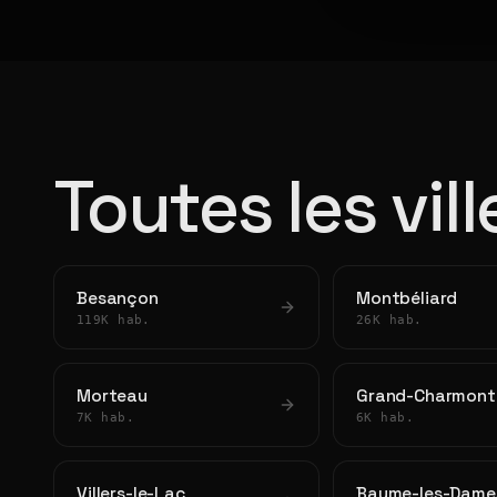
Toutes les vil
Besançon
Montbéliard
119K hab.
26K hab.
Morteau
Grand-Charmont
7K hab.
6K hab.
Villers-le-Lac
Baume-les-Dame