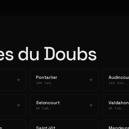
les du Doubs
Pontarlier
Audincou
18K hab.
14K hab.
Seloncourt
Valdahon
6K hab.
6K hab.
s
Saint-Vit
Mandeur