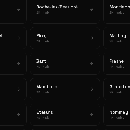
Roche-lez-Beaupré
Montleb
2K hab.
2K hab.
l
Pirey
Mathay
2K hab.
2K hab.
Bart
Frasne
2K hab.
2K hab.
Mamirolle
Grandfon
2K hab.
2K hab.
Étalans
Nommay
2K hab.
2K hab.