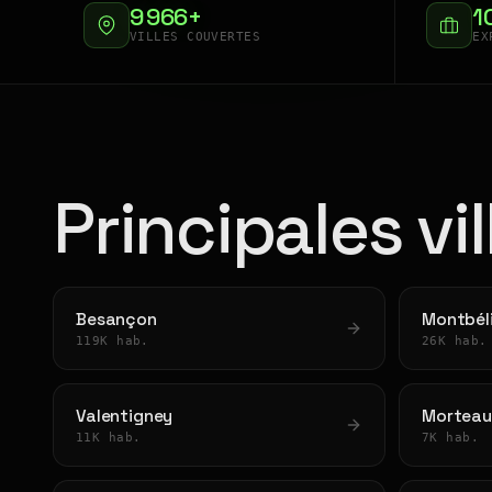
9 966+
1
VILLES COUVERTES
EX
Principales vi
Besançon
Montbél
119K hab.
26K hab.
Valentigney
Morteau
11K hab.
7K hab.