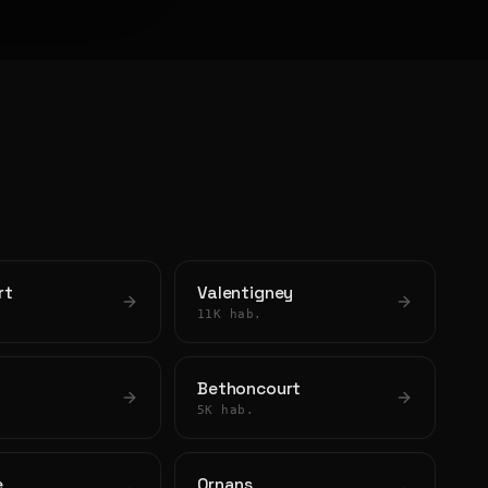
rt
Valentigney
11K hab.
Bethoncourt
5K hab.
e
Ornans