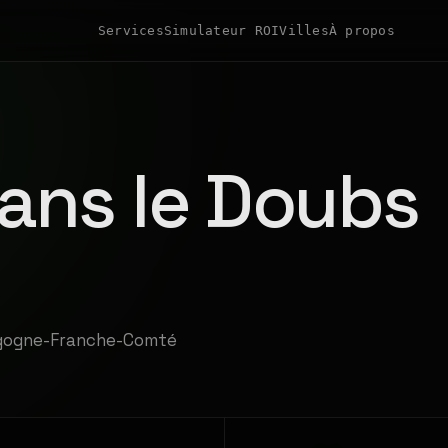
Services
Simulateur ROI
Villes
À propos
ans le Doubs
urgogne-Franche-Comté