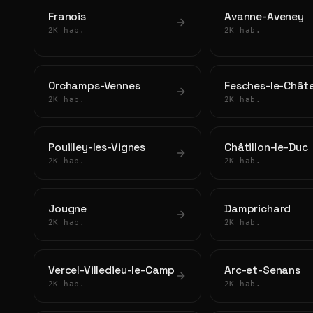
Franois
Avanne-Aveney
2K hab.
2K hab.
Orchamps-Vennes
Fesches-le-Châte
2K hab.
2K hab.
Pouilley-les-Vignes
Châtillon-le-Duc
2K hab.
2K hab.
Jougne
Damprichard
2K hab.
2K hab.
Vercel-Villedieu-le-Camp
Arc-et-Senans
2K hab.
2K hab.