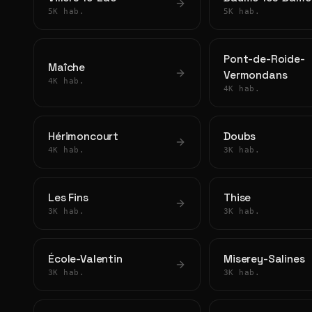
5K hab.
5K hab.
Pont-de-Roide-
Maîche
Vermondans
4K hab.
4K hab.
Hérimoncourt
Doubs
4K hab.
3K hab.
Les Fins
Thise
3K hab.
3K hab.
École-Valentin
Miserey-Salines
3K hab.
3K hab.