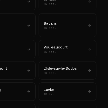
4K hab.
Bavans
4K hab.
Voujeaucourt
3K hab.
mont
L'Isle-sur-le-Doubs
3K hab.
y
Levier
2K hab.