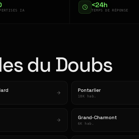
0
<24h
PERTISES IA
TEMPS DE RÉPONSE
lles du Doubs
iard
Pontarlier
18K hab.
Grand-Charmont
6K hab.