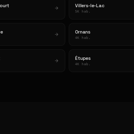
ourt
Villers-le-Lac
5K hab.
re
Ornans
4K hab.
x
Étupes
4K hab.