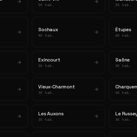
5K hab.
5K hab.
Sochaux
Étupes
4K hab.
4K hab.
Exincourt
Saône
3K hab.
3K hab.
Vieux-Charmont
Charque
3K hab.
3K hab.
Les Auxons
Le Russe
3K hab.
3K hab.