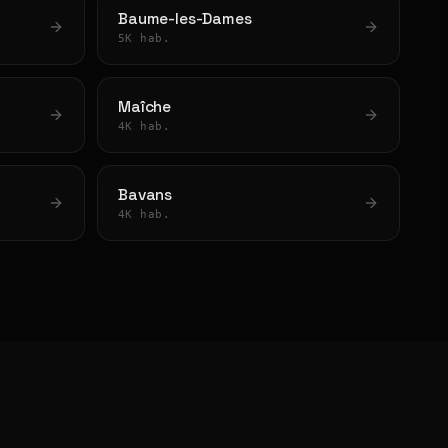
Baume-les-Dames
5K hab.
Maîche
4K hab.
Bavans
4K hab.