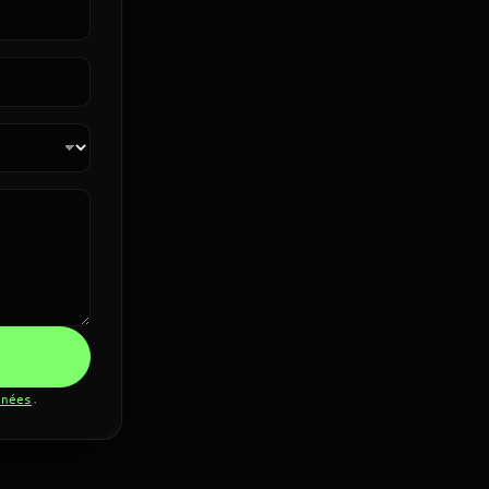
nnées
.