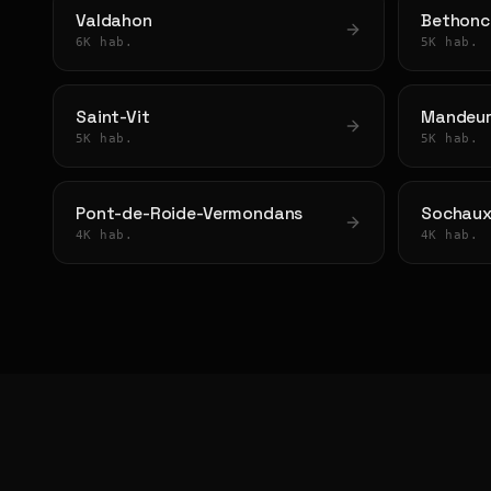
Valdahon
Bethonc
6K hab.
5K hab.
Saint-Vit
Mandeu
5K hab.
5K hab.
Pont-de-Roide-Vermondans
Sochau
4K hab.
4K hab.