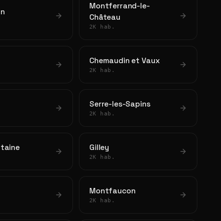
Montferrand-le-
on
Château
2K hab.
Chemaudin et Vaux
2K hab.
Serre-les-Sapins
2K hab.
taine
Gilley
2K hab.
Montfaucon
2K hab.