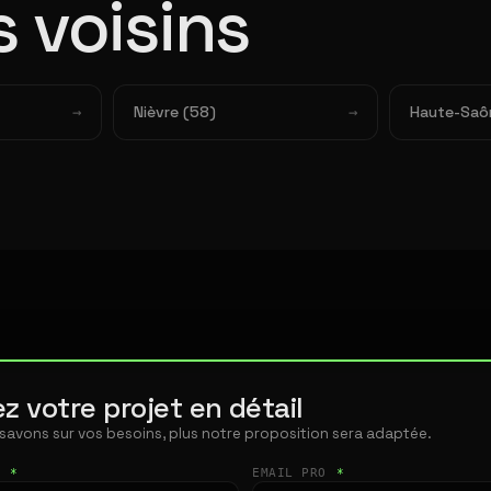
 voisins
Nièvre (58)
Haute-Saô
z votre projet en détail
 savons sur vos besoins, plus notre proposition sera adaptée.
T
*
EMAIL PRO
*