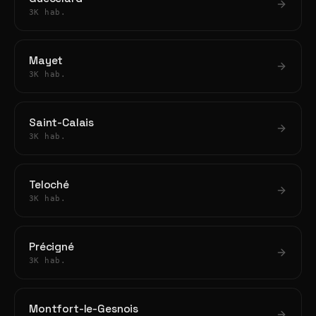
3K hab.
Mayet
3K hab.
Saint-Calais
3K hab.
Teloché
3K hab.
Précigné
3K hab.
Montfort-le-Gesnois