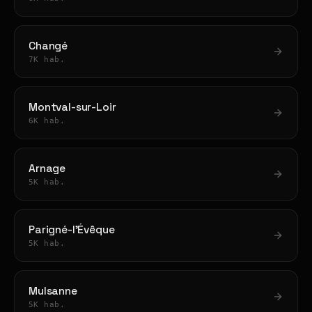
Changé
7K hab.
Montval-sur-Loir
6K hab.
Arnage
5K hab.
Parigné-l'Évêque
5K hab.
Mulsanne
5K hab.