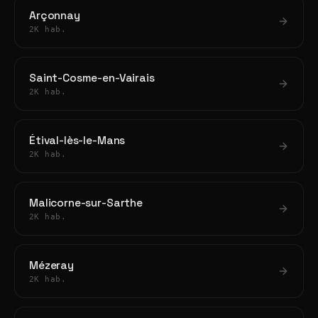
Arçonnay
2K hab.
Saint-Cosme-en-Vairais
2K hab.
Étival-lès-le-Mans
2K hab.
Malicorne-sur-Sarthe
2K hab.
Mézeray
2K hab.