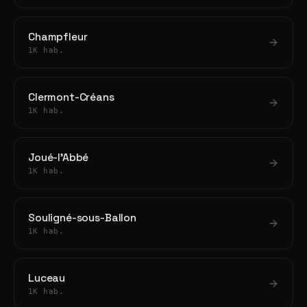
Champfleur
1K hab.
Clermont-Créans
1K hab.
Joué-l'Abbé
1K hab.
Souligné-sous-Ballon
1K hab.
Luceau
1K hab.