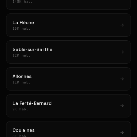
145K hab.
La Flèche
15K hab.
Sablé-sur-Sarthe
12K hab.
Allonnes
11K hab.
La Ferté-Bernard
9K hab.
Coulaines
8K hab.