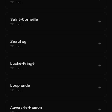
2K hab.
Saint-Corneille
2K hab.
Beaufay
2K hab.
Luché-Pringé
2K hab.
Louplande
1K hab.
Auvers-le-Hamon