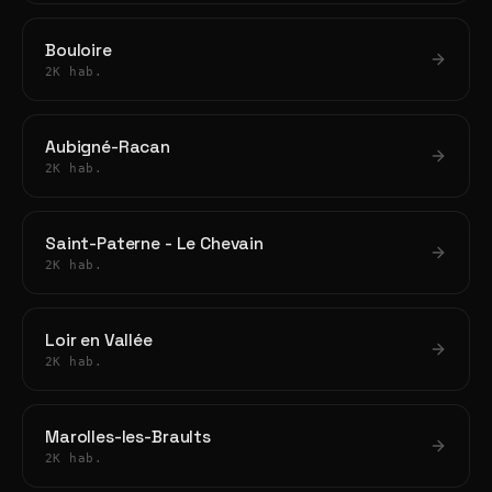
Bouloire
2K hab.
Aubigné-Racan
2K hab.
Saint-Paterne - Le Chevain
2K hab.
Loir en Vallée
2K hab.
Marolles-les-Braults
2K hab.