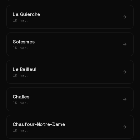
La Guierche
1K hab.
Solesmes
1K hab.
Le Bailleul
1K hab.
Challes
1K hab.
Chaufour-Notre-Dame
1K hab.