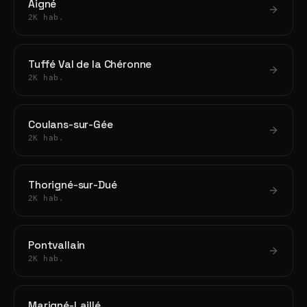
Aigné
2K hab.
Tuffé Val de la Chéronne
2K hab.
Coulans-sur-Gée
2K hab.
Thorigné-sur-Dué
2K hab.
Pontvallain
2K hab.
Marigné-Laillé