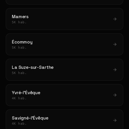
Mamers
5K hab.
Écommoy
5K hab.
La Suze-sur-Sarthe
5K hab.
Yvré-l'Évêque
4K hab.
Savigné-l'Évêque
4K hab.