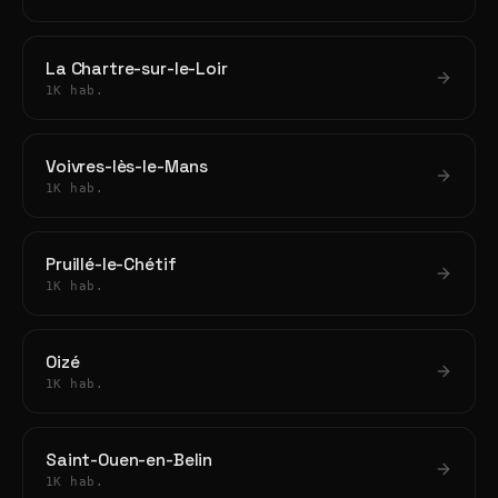
La Chartre-sur-le-Loir
1K hab.
Voivres-lès-le-Mans
1K hab.
Pruillé-le-Chétif
1K hab.
Oizé
1K hab.
Saint-Ouen-en-Belin
1K hab.