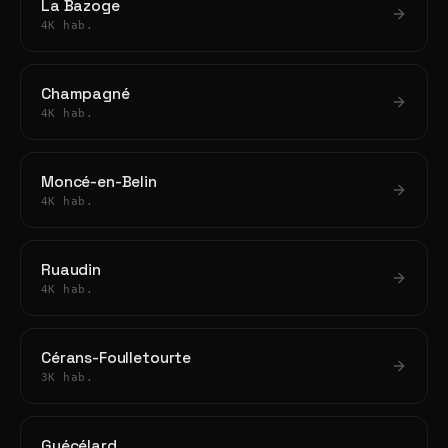
La Bazoge
4K hab.
Champagné
4K hab.
Moncé-en-Belin
4K hab.
Ruaudin
4K hab.
Cérans-Foulletourte
3K hab.
Guécélard