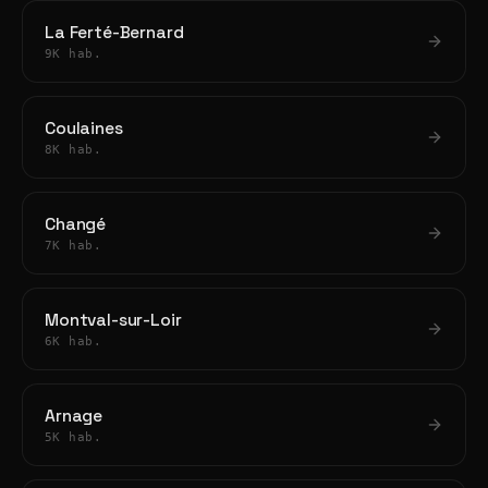
La Ferté-Bernard
9K hab.
Coulaines
8K hab.
Changé
7K hab.
Montval-sur-Loir
6K hab.
Arnage
5K hab.