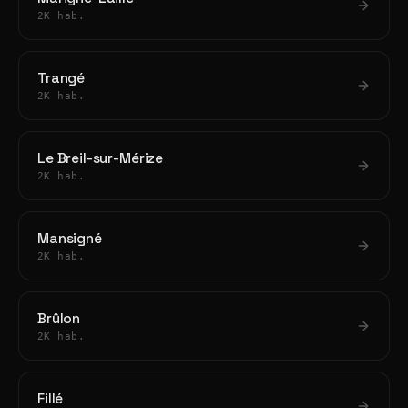
2K hab.
Trangé
2K hab.
Le Breil-sur-Mérize
2K hab.
Mansigné
2K hab.
Brûlon
2K hab.
Fillé