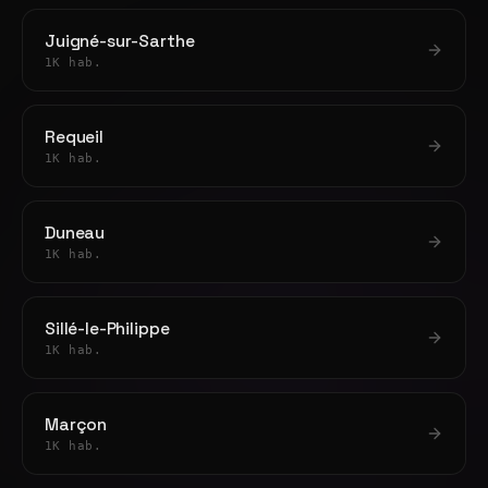
Juigné-sur-Sarthe
1K hab.
Requeil
1K hab.
Duneau
1K hab.
Sillé-le-Philippe
1K hab.
Marçon
1K hab.