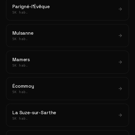
Parigné-l'Évêque
5K hab.
Mulsanne
5K hab.
Mamers
5K hab.
Écommoy
5K hab.
La Suze-sur-Sarthe
5K hab.