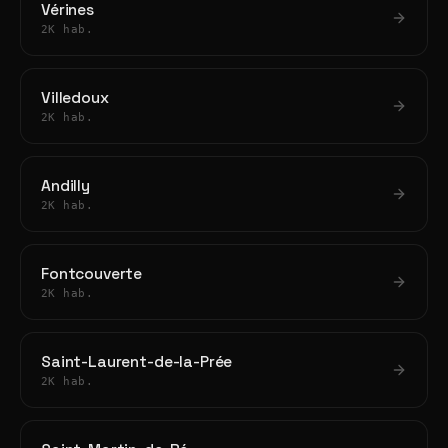
Vérines
2K hab.
Villedoux
2K hab.
Andilly
2K hab.
Fontcouverte
2K hab.
Saint-Laurent-de-la-Prée
2K hab.