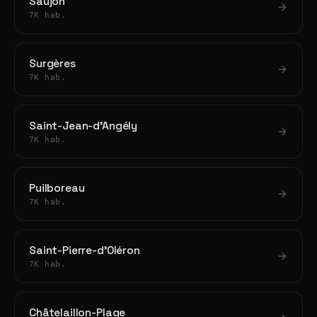
Saujon
7K hab.
Surgères
7K hab.
Saint-Jean-d'Angély
7K hab.
Puilboreau
7K hab.
Saint-Pierre-d'Oléron
7K hab.
Châtelaillon-Plage