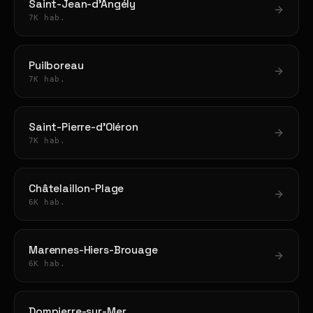
Saint-Jean-d'Angély
7K hab.
Puilboreau
7K hab.
Saint-Pierre-d'Oléron
7K hab.
Châtelaillon-Plage
6K hab.
Marennes-Hiers-Brouage
6K hab.
Dompierre-sur-Mer