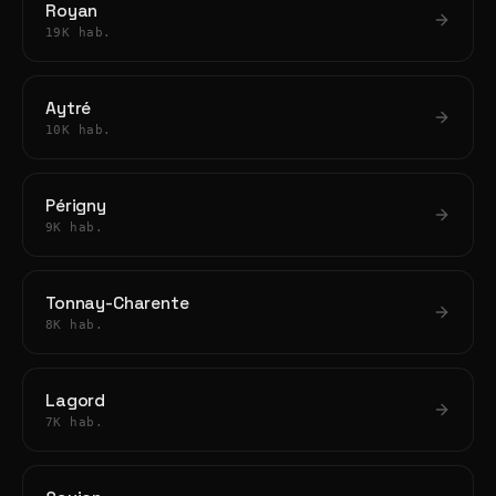
Royan
19K hab.
Aytré
10K hab.
Périgny
9K hab.
Tonnay-Charente
8K hab.
Lagord
7K hab.