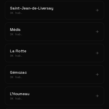
Saint-Jean-de-Liversay
3K hab.
Médis
3K hab.
La Flotte
3K hab.
Gémozac
3K hab.
L'Houmeau
3K hab.