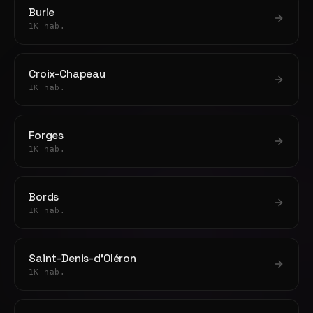
Burie
1K hab.
Croix-Chapeau
1K hab.
Forges
1K hab.
Bords
1K hab.
Saint-Denis-d'Oléron
1K hab.