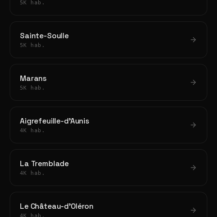
5K hab.
Sainte-Soulle
5K hab.
Marans
5K hab.
Aigrefeuille-d'Aunis
4K hab.
La Tremblade
4K hab.
Le Château-d'Oléron
4K hab.