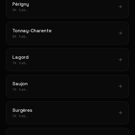
Périgny
9K hab.
Tonnay-Charente
8K hab.
Lagord
7K hab.
Saujon
7K hab.
Surgères
7K hab.