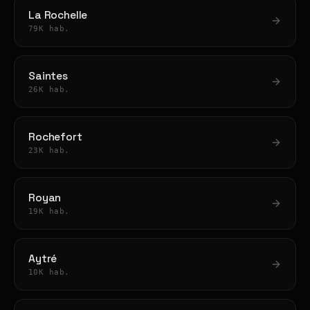
La Rochelle
79K hab.
Saintes
26K hab.
Rochefort
23K hab.
Royan
19K hab.
Aytré
10K hab.