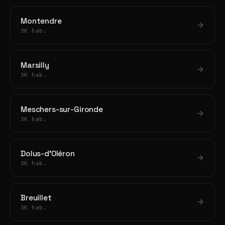
Montendre
3K hab.
Marsilly
3K hab.
Meschers-sur-Gironde
3K hab.
Dolus-d'Oléron
3K hab.
Breuillet
3K hab.