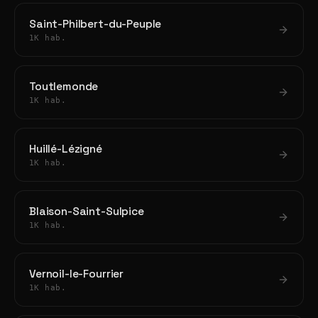
Saint-Philbert-du-Peuple
1K hab.
Toutlemonde
1K hab.
Huillé-Lézigné
1K hab.
Blaison-Saint-Sulpice
1K hab.
Vernoil-le-Fourrier
1K hab.