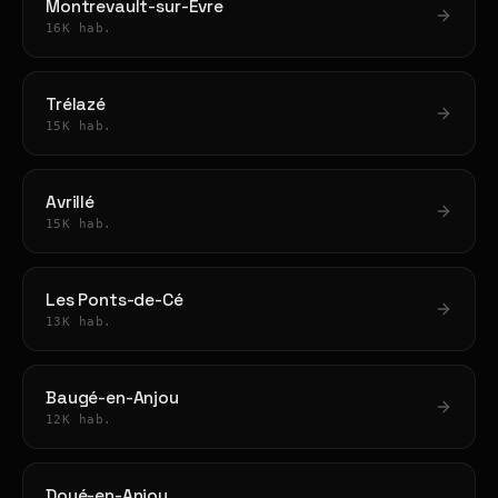
Montrevault-sur-Èvre
16K hab.
Trélazé
15K hab.
Avrillé
15K hab.
Les Ponts-de-Cé
13K hab.
Baugé-en-Anjou
12K hab.
Doué-en-Anjou