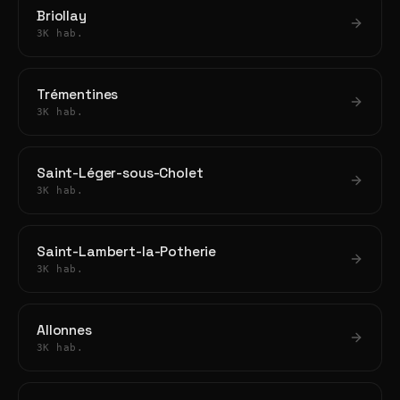
Briollay
3K hab.
Trémentines
3K hab.
Saint-Léger-sous-Cholet
3K hab.
Saint-Lambert-la-Potherie
3K hab.
Allonnes
3K hab.