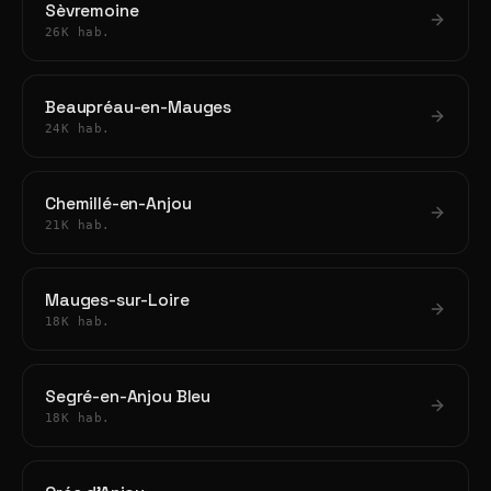
Sèvremoine
26K hab.
Beaupréau-en-Mauges
24K hab.
Chemillé-en-Anjou
21K hab.
Mauges-sur-Loire
18K hab.
Segré-en-Anjou Bleu
18K hab.