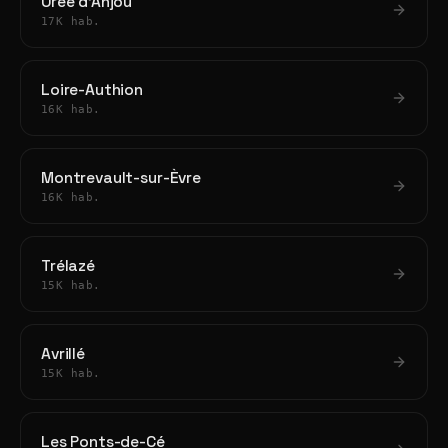
Orée d'Anjou
17K hab.
Loire-Authion
16K hab.
Montrevault-sur-Èvre
16K hab.
Trélazé
15K hab.
Avrillé
15K hab.
Les Ponts-de-Cé