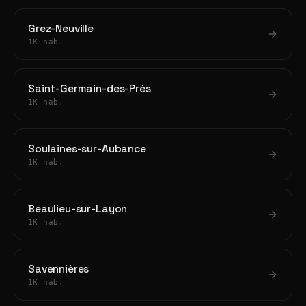
Grez-Neuville
1K hab.
Saint-Germain-des-Prés
1K hab.
Soulaines-sur-Aubance
1K hab.
Beaulieu-sur-Layon
1K hab.
Savennières
1K hab.