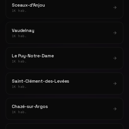
Sceaux-d'Anjou
1K hab.
Vaudelnay
1K hab.
Le Puy-Notre-Dame
1K hab.
Saint-Clément-des-Levées
1K hab.
Chazé-sur-Argos
1K hab.