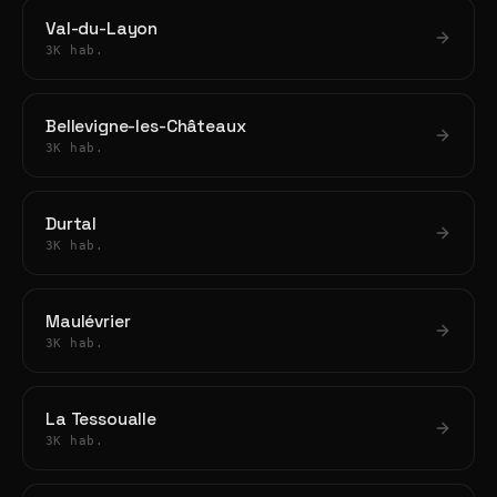
Val-du-Layon
3K hab.
Bellevigne-les-Châteaux
3K hab.
Durtal
3K hab.
Maulévrier
3K hab.
La Tessoualle
3K hab.