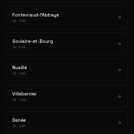
Fontevraud-l'Abbaye
2K hab.
Soulaire-et-Bourg
1K hab.
Nuaillé
1K hab.
Villebernier
1K hab.
Denée
1K hab.