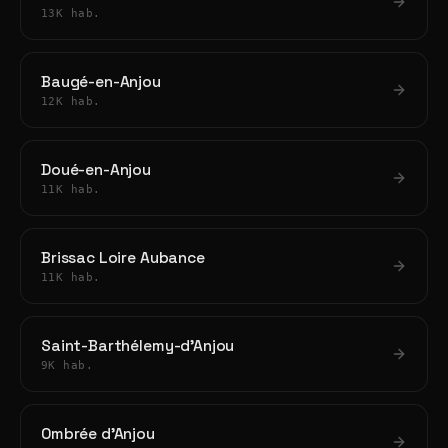
13K hab.
Baugé-en-Anjou
12K hab.
Doué-en-Anjou
11K hab.
Brissac Loire Aubance
11K hab.
Saint-Barthélemy-d'Anjou
9K hab.
Ombrée d'Anjou