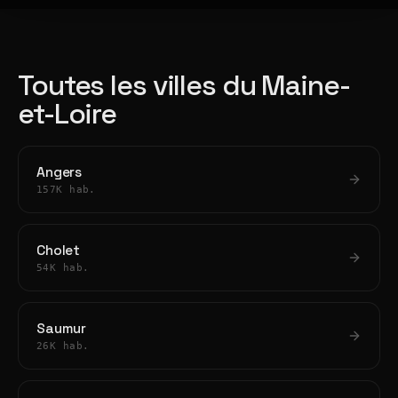
Toutes les villes du Maine-
et-Loire
Angers
157K hab.
Cholet
54K hab.
Saumur
26K hab.