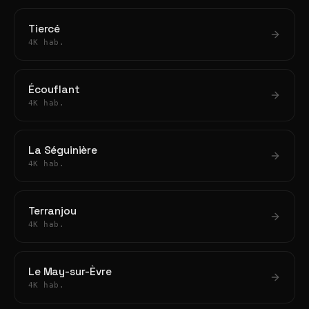
Tiercé
4K hab.
Écouflant
4K hab.
La Séguinière
4K hab.
Terranjou
4K hab.
Le May-sur-Èvre
4K hab.