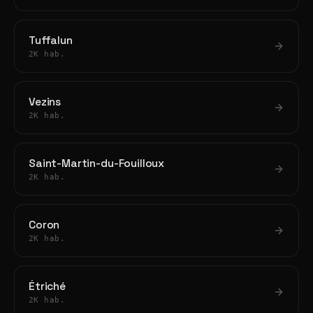
Tuffalun
2K hab.
Vezins
2K hab.
Saint-Martin-du-Fouilloux
2K hab.
Coron
2K hab.
Étriché
2K hab.