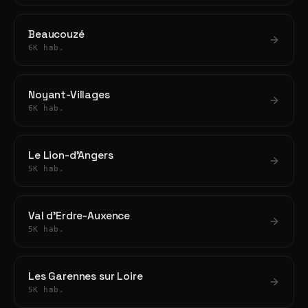
Beaucouzé
6K hab.
Noyant-Villages
6K hab.
Le Lion-d'Angers
5K hab.
Val d'Erdre-Auxence
5K hab.
Les Garennes sur Loire
5K hab.