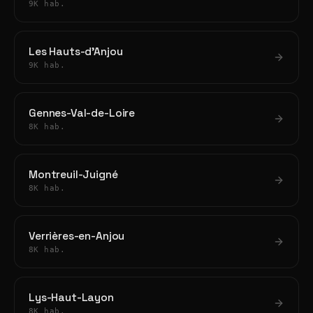
9K hab.
Les Hauts-d'Anjou
9K hab.
Gennes-Val-de-Loire
8K hab.
Montreuil-Juigné
8K hab.
Verrières-en-Anjou
8K hab.
Lys-Haut-Layon
8K hab.