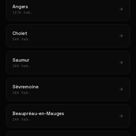
Angers
157K hab.
Cholet
54K hab.
Saumur
26K hab.
Sèvremoine
26K hab.
Beaupréau-en-Mauges
24K hab.