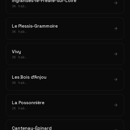
Ingrandes-le-Fresne-sur-Loire
3K hab.
Le Plessis-Grammoire
3K hab.
Vivy
3K hab.
Les Bois d'Anjou
3K hab.
La Possonnière
2K hab.
Cantenay-Épinard