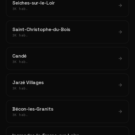
Seiches-sur-le-Loir
3K hab.
Saint-Christophe-du-Bois
3K hab.
Candé
3K hab.
Jarzé Villages
3K hab.
Bécon-les-Granits
3K hab.