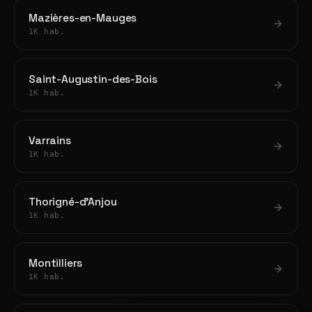
Mazières-en-Mauges
1K hab.
Saint-Augustin-des-Bois
1K hab.
Varrains
1K hab.
Thorigné-d'Anjou
1K hab.
Montilliers
1K hab.