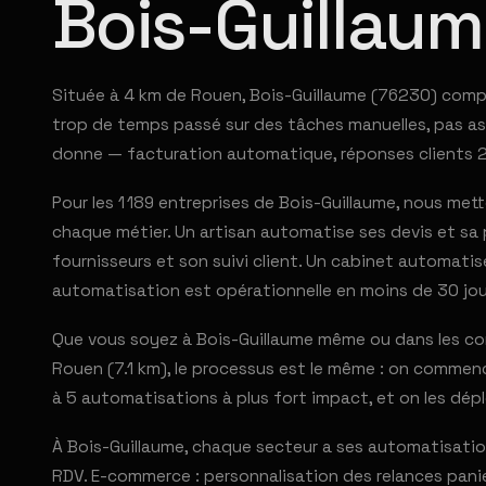
Bois-Guillau
Située à 4 km de Rouen, Bois-Guillaume (76230) compt
trop de temps passé sur des tâches manuelles, pas asse
donne — facturation automatique, réponses clients 24
Pour les 1 189 entreprises de Bois-Guillaume, nous m
chaque métier. Un artisan automatise ses devis et s
fournisseurs et son suivi client. Un cabinet automati
automatisation est opérationnelle en moins de 30 jou
Que vous soyez à Bois-Guillaume même ou dans les co
Rouen (7.1 km), le processus est le même : on commenc
à 5 automatisations à plus fort impact, et on les dépl
À Bois-Guillaume, chaque secteur a ses automatisation
RDV. E-commerce : personnalisation des relances panie