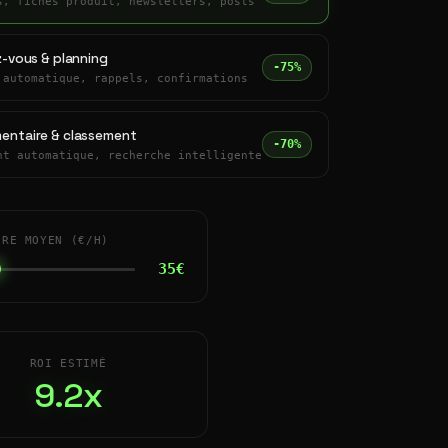
s, fiches produit, newsletters, posts
z-vous & planning
-75%
 automatique, rappels, confirmations
entaire & classement
-70%
nt automatique, recherche intelligente
IRE MOYEN (€/H)
35€
ROI ESTIMÉ
9.2x