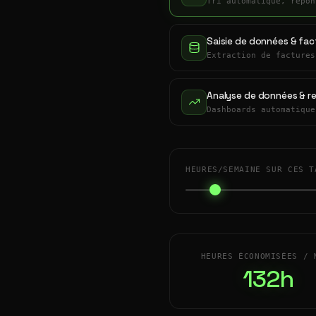
Tri automatique, répon
Saisie de données & fac
Extraction de factures
Analyse de données & r
Dashboards automatique
HEURES/SEMAINE SUR CES T
HEURES ÉCONOMISÉES / 
132h