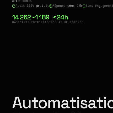
artificielle.
Audit 100% gratuit
Réponse sous 24h
Sans engagemen
14 262
~1 189
<24h
HABITANTS
ENTREPRISES
DÉLAI DE RÉPONSE
Automatisatio