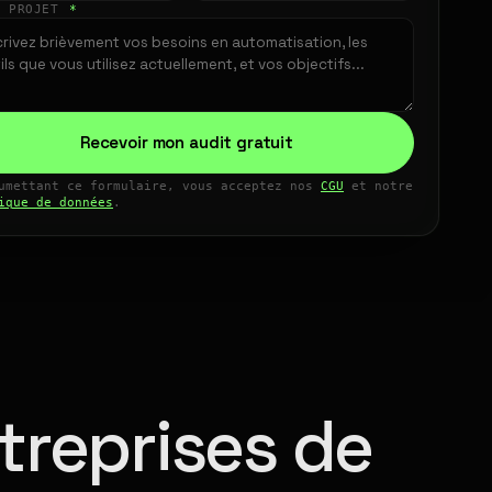
E PROJET
*
Recevoir mon audit gratuit
umettant ce formulaire, vous acceptez nos
CGU
et notre
ique de données
.
treprises de