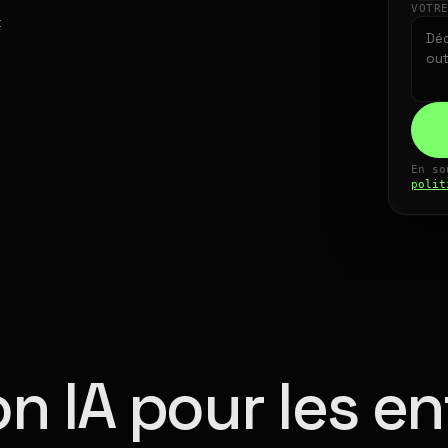
VOTR
t
En so
polit
n IA pour les en