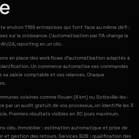
me
e environ 1 189 entreprises qui font face au même défi :
z sur la croissance. L'automatisation par l'IA change la
h/24, reporting en un clic.
ettons en place des workflows d'automatisation adaptés à
a planification. Un commerce automatise ses commandes
se sa saisie comptable et ses relances. Chaque
rs.
mmunes voisines comme Rouen (4 km) ou Sotteville-lès-
e par un audit gratuit de vos processus, on identifie les 3
oie. Premiers résultats visibles en 30 jours maximum.
s clés. Immobilier : estimation automatique et prise de
r et gestion des retours. Services B2B : qualification des