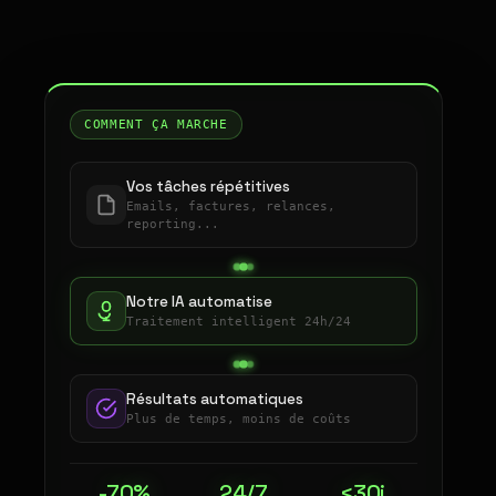
COMMENT ÇA MARCHE
Vos tâches répétitives
Emails, factures, relances,
reporting...
Notre IA automatise
Traitement intelligent 24h/24
Résultats automatiques
Plus de temps, moins de coûts
-70%
24/7
<30j