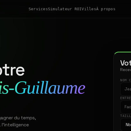
Services
Simulateur ROI
Villes
À propos
Vot
tre
Recev
is-Guillaume
NOM 
ENTR
TAIL
 gagner du temps,
 l'intelligence