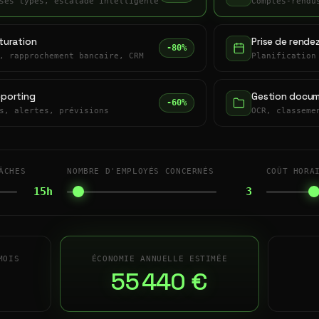
ses types, escalade intelligente
Comptes-rendu
turation
Prise de rende
-80%
, rapprochement bancaire, CRM
Planification
eporting
Gestion docum
-60%
s, alertes, prévisions
OCR, classeme
ÂCHES
NOMBRE D'EMPLOYÉS CONCERNÉS
COÛT HORA
15h
3
MOIS
ÉCONOMIE ANNUELLE ESTIMÉE
55 440 €