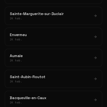
Sainte-Marguerite-sur-Duclair
2K hab.
Envermeu
2K hab.
Aumale
2K hab.
Saint-Aubin-Routot
2K hab.
Bacqueville-en-Caux
2K hab.