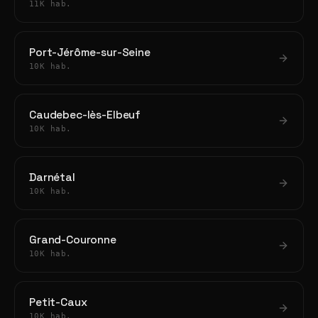
11K hab.
Port-Jérôme-sur-Seine
10K hab.
Caudebec-lès-Elbeuf
10K hab.
Darnétal
10K hab.
Grand-Couronne
10K hab.
Petit-Caux
10K hab.