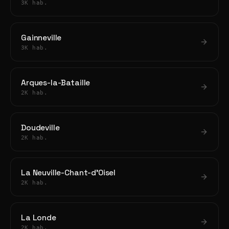
3K hab.
Gainneville
3K hab.
Arques-la-Bataille
2K hab.
Doudeville
2K hab.
La Neuville-Chant-d'Oisel
2K hab.
La Londe
2K hab.