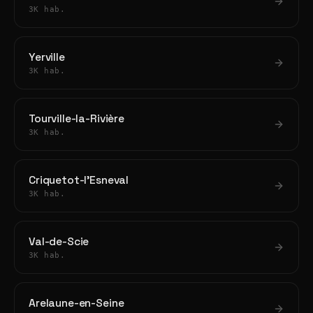
3K hab.
Yerville
3K hab.
Tourville-la-Rivière
3K hab.
Criquetot-l'Esneval
3K hab.
Val-de-Scie
3K hab.
Arelaune-en-Seine