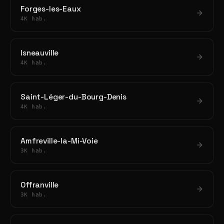
Forges-les-Eaux
4K hab.
Isneauville
4K hab.
Saint-Léger-du-Bourg-Denis
4K hab.
Amfreville-la-Mi-Voie
3K hab.
Offranville
3K hab.