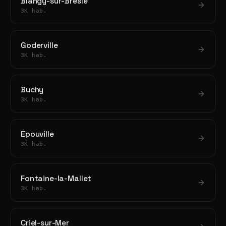
Blangy-sur-Bresle
3K hab.
Goderville
3K hab.
Buchy
3K hab.
Épouville
3K hab.
Fontaine-la-Mallet
3K hab.
Criel-sur-Mer