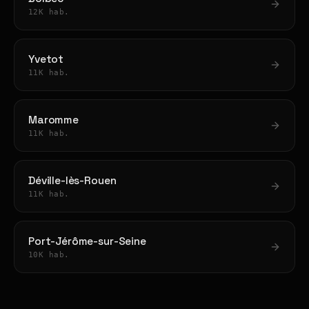
12K hab.
Yvetot
11K hab.
Maromme
11K hab.
Déville-lès-Rouen
11K hab.
Port-Jérôme-sur-Seine
10K hab.