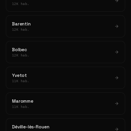
12K hab.
Barentin
12K hab.
Bolbec
12K hab.
Yvetot
11K hab.
Maromme
11K hab.
Déville-lès-Rouen