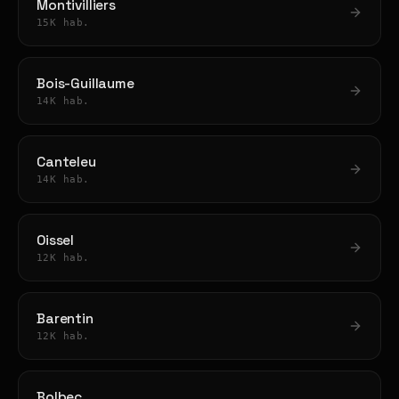
Montivilliers
15K hab.
Bois-Guillaume
14K hab.
Canteleu
14K hab.
Oissel
12K hab.
Barentin
12K hab.
Bolbec