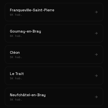
Franqueville-Saint-Pierre
6K hab.
Gournay-en-Bray
6K hab.
Cléon
5K hab.
Le Trait
5K hab.
Neufchâtel-en-Bray
5K hab.