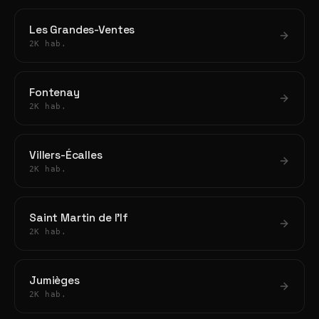
Les Grandes-Ventes
2K hab.
Fontenay
2K hab.
Villers-Écalles
2K hab.
Saint Martin de l'If
2K hab.
Jumièges
2K hab.