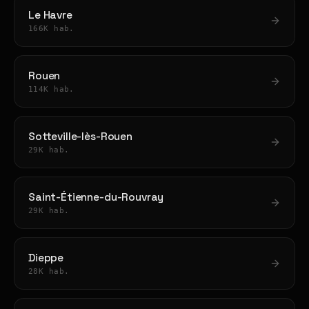
Le Havre
166K hab.
Rouen
114K hab.
Sotteville-lès-Rouen
29K hab.
Saint-Étienne-du-Rouvray
29K hab.
Dieppe
28K hab.