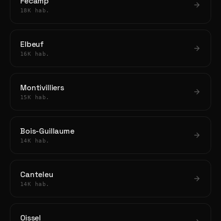
Fécamp
18K hab.
Elbeuf
16K hab.
Montivilliers
15K hab.
Bois-Guillaume
14K hab.
Canteleu
14K hab.
Oissel