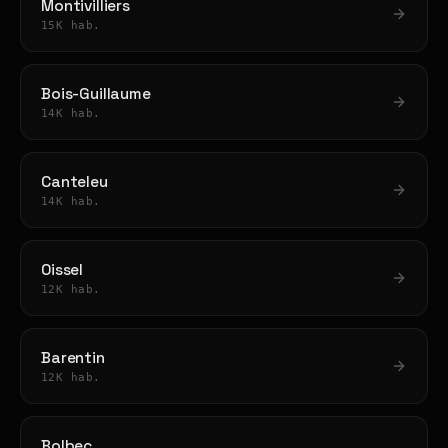
Montivilliers
15K hab.
Bois-Guillaume
14K hab.
Canteleu
14K hab.
Oissel
12K hab.
Barentin
12K hab.
Bolbec