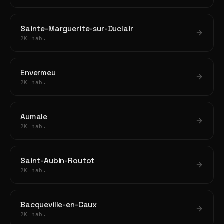
Sainte-Marguerite-sur-Duclair
2K hab.
Envermeu
2K hab.
Aumale
2K hab.
Saint-Aubin-Routot
2K hab.
Bacqueville-en-Caux
2K hab.