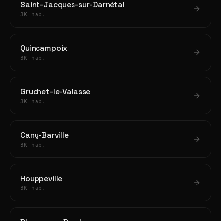
Saint-Jacques-sur-Darnétal
3K hab.
Quincampoix
3K hab.
Gruchet-le-Valasse
3K hab.
Cany-Barville
3K hab.
Houppeville
3K hab.