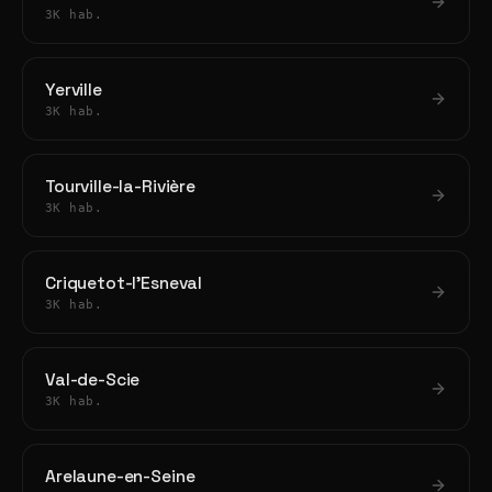
3K hab.
Yerville
3K hab.
Tourville-la-Rivière
3K hab.
Criquetot-l'Esneval
3K hab.
Val-de-Scie
3K hab.
Arelaune-en-Seine