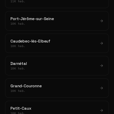
11K hab.
Port-Jérôme-sur-Seine
10K hab.
Caudebec-lès-Elbeuf
10K hab.
Darnétal
10K hab.
Grand-Couronne
10K hab.
Petit-Caux
10K hab.