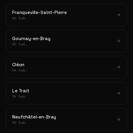
Franqueville-Saint-Pierre
6K hab.
Gournay-en-Bray
6K hab.
Cléon
5K hab.
Le Trait
5K hab.
Neufchâtel-en-Bray
5K hab.