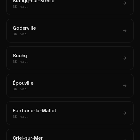
Blangy-sur-Bresle
3K hab.
Goderville
3K hab.
Buchy
3K hab.
Épouville
3K hab.
Fontaine-la-Mallet
3K hab.
Criel-sur-Mer