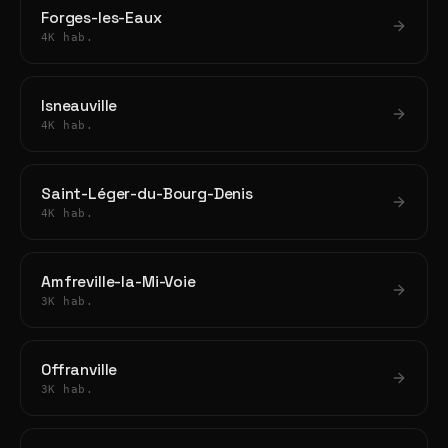
Forges-les-Eaux
4K hab.
Isneauville
4K hab.
Saint-Léger-du-Bourg-Denis
4K hab.
Amfreville-la-Mi-Voie
3K hab.
Offranville
3K hab.