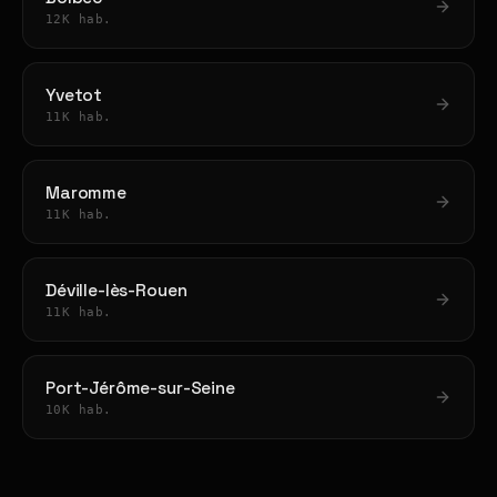
12K hab.
Yvetot
11K hab.
Maromme
11K hab.
Déville-lès-Rouen
11K hab.
Port-Jérôme-sur-Seine
10K hab.