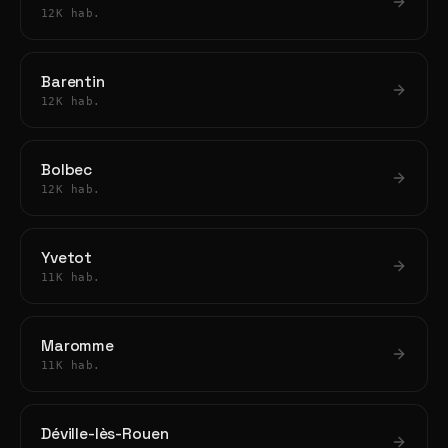
12K hab.
Barentin
12K hab.
Bolbec
12K hab.
Yvetot
11K hab.
Maromme
11K hab.
Déville-lès-Rouen