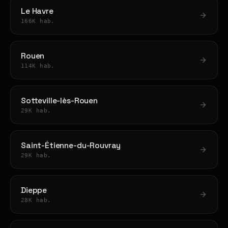
Le Havre
166K hab.
Rouen
114K hab.
Sotteville-lès-Rouen
29K hab.
Saint-Étienne-du-Rouvray
29K hab.
Dieppe
28K hab.