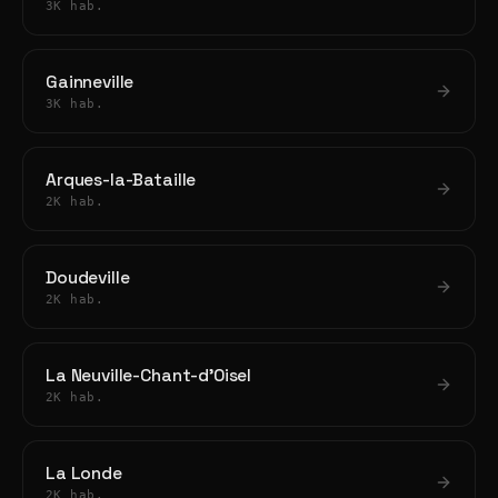
3K hab.
Gainneville
3K hab.
Arques-la-Bataille
2K hab.
Doudeville
2K hab.
La Neuville-Chant-d'Oisel
2K hab.
La Londe
2K hab.