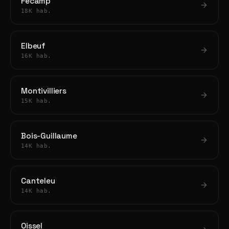
Fécamp
18K hab.
Elbeuf
16K hab.
Montivilliers
15K hab.
Bois-Guillaume
14K hab.
Canteleu
14K hab.
Oissel