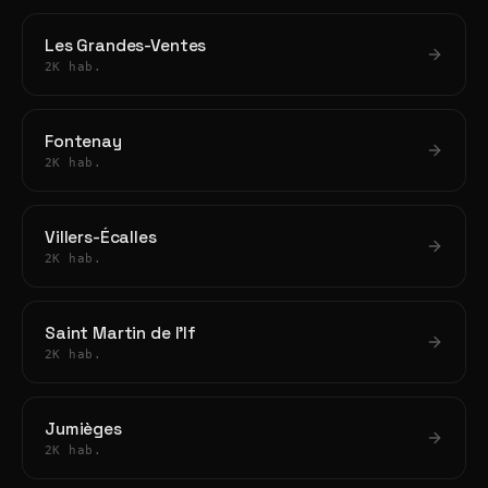
Les Grandes-Ventes
2K hab.
Fontenay
2K hab.
Villers-Écalles
2K hab.
Saint Martin de l'If
2K hab.
Jumièges
2K hab.