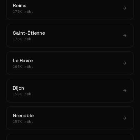
Reims
179K hab.
Saint-Étienne
173K hab.
Le Havre
166K hab.
Dijon
159K hab.
Grenoble
157K hab.