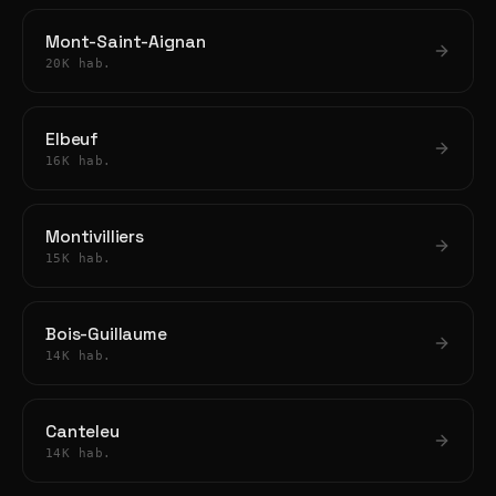
Mont-Saint-Aignan
20K hab.
Elbeuf
16K hab.
Montivilliers
15K hab.
Bois-Guillaume
14K hab.
Canteleu
14K hab.