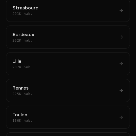
Strasbourg
291K hab.
Bordeaux
262K hab.
Lille
237K hab.
Rennes
225K hab.
Toulon
180K hab.