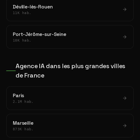
Déville-lès-Rouen
11K hab.
Port-Jérôme-sur-Seine
10K hab.
Agence IA dans les plus grandes villes
de France
Paris
2.1M hab.
Marseille
873K hab.