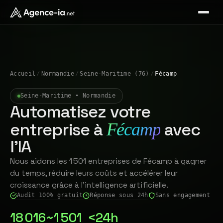
Accueil
/
Normandie
/
Seine-Maritime (76)
/
Fécamp
Seine-Maritime • Normandie
Automatisez votre
entreprise à
avec
Fécamp
l'IA
Nous aidons les 1 501 entreprises de Fécamp à gagner
du temps, réduire leurs coûts et accélérer leur
croissance grâce à l'intelligence artificielle.
Audit 100% gratuit
Réponse sous 24h
Sans engagement
18 016
~1 501
<24h