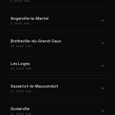
6 km
1K hab.
Angerville-la-Martel
8 km
1K hab.
Bretteville-du-Grand-Caux
10 km
1K hab.
Les Loges
10 km
1K hab.
Sassetot-le-Mauconduit
11 km
1K hab.
Goderville
12 km
3K hab.