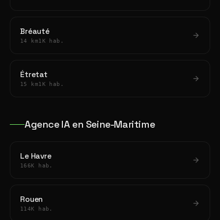
Bréauté
14 km
1K hab.
Étretat
15 km
1K hab.
Agence IA en Seine-Maritime
Le Havre
166K hab.
Rouen
114K hab.