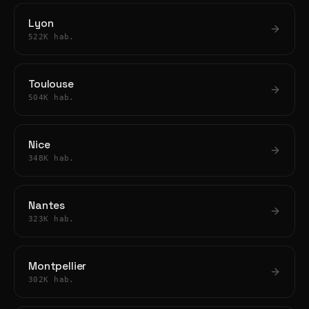
Lyon
522K hab.
Toulouse
504K hab.
Nice
348K hab.
Nantes
323K hab.
Montpellier
302K hab.