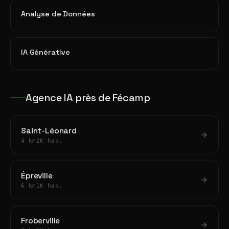
Analyse de Données
IA Générative
Agence IA près de Fécamp
Saint-Léonard
4 km
2K hab.
Épreville
6 km
1K hab.
Froberville