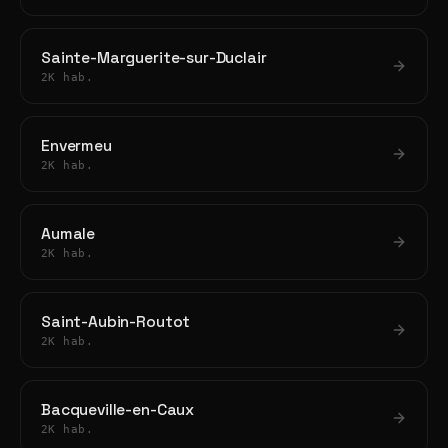
Sainte-Marguerite-sur-Duclair
2K hab.
Envermeu
2K hab.
Aumale
2K hab.
Saint-Aubin-Routot
2K hab.
Bacqueville-en-Caux
2K hab.