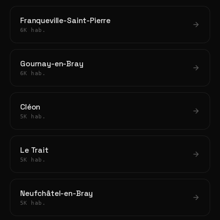
Franqueville-Saint-Pierre
6K hab.
Gournay-en-Bray
6K hab.
Cléon
5K hab.
Le Trait
5K hab.
Neufchâtel-en-Bray
5K hab.