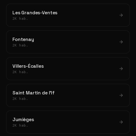
Les Grandes-Ventes
2K hab.
Fontenay
2K hab.
Villers-Écalles
2K hab.
Saint Martin de l'If
2K hab.
Jumièges
2K hab.