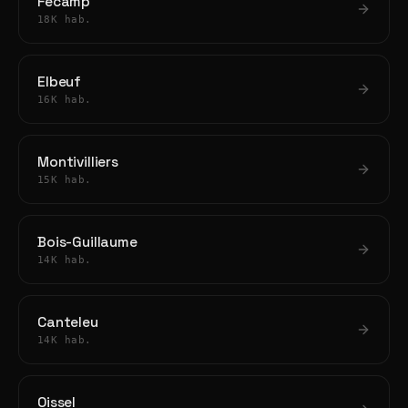
Fécamp
18K hab.
Elbeuf
16K hab.
Montivilliers
15K hab.
Bois-Guillaume
14K hab.
Canteleu
14K hab.
Oissel