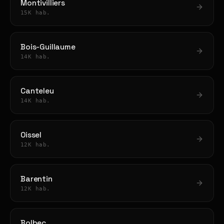
Montivilliers
15K hab.
Bois-Guillaume
14K hab.
Canteleu
14K hab.
Oissel
12K hab.
Barentin
12K hab.
Bolbec