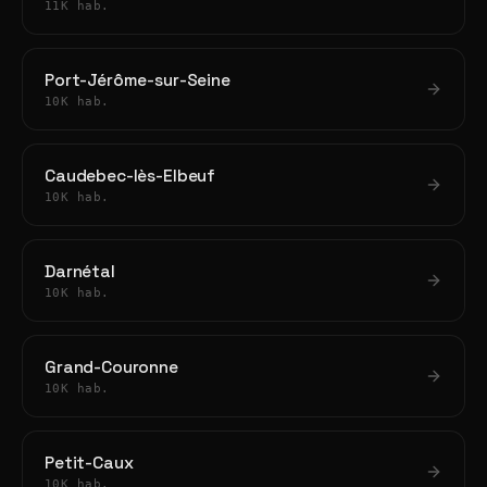
11K hab.
Port-Jérôme-sur-Seine
10K hab.
Caudebec-lès-Elbeuf
10K hab.
Darnétal
10K hab.
Grand-Couronne
10K hab.
Petit-Caux
10K hab.