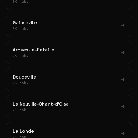
3K hab.
Gainneville
3K hab.
Arques-la-Bataille
2K hab.
Doudeville
2K hab.
La Neuville-Chant-d'Oisel
2K hab.
La Londe
2K hab.