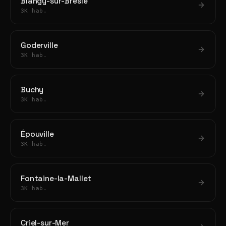
Blangy-sur-Bresle
3K hab.
Goderville
3K hab.
Buchy
3K hab.
Épouville
3K hab.
Fontaine-la-Mallet
3K hab.
Criel-sur-Mer