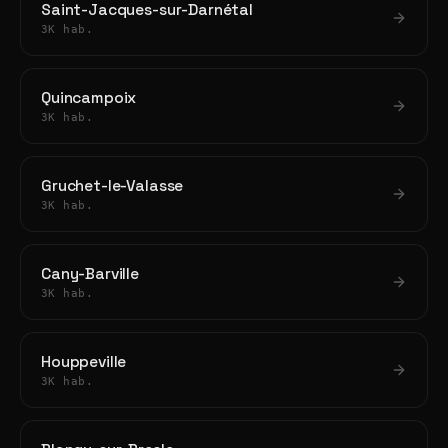
Saint-Jacques-sur-Darnétal
3K hab.
Quincampoix
3K hab.
Gruchet-le-Valasse
3K hab.
Cany-Barville
3K hab.
Houppeville
3K hab.