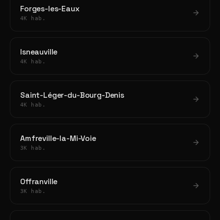
Forges-les-Eaux
4K hab.
Isneauville
4K hab.
Saint-Léger-du-Bourg-Denis
4K hab.
Amfreville-la-Mi-Voie
3K hab.
Offranville
3K hab.