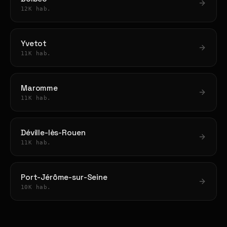
12K hab.
Yvetot
11K hab.
Maromme
11K hab.
Déville-lès-Rouen
11K hab.
Port-Jérôme-sur-Seine
10K hab.