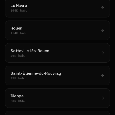
Le Havre
166K hab.
Rouen
114K hab.
Sotteville-lès-Rouen
29K hab.
Saint-Étienne-du-Rouvray
29K hab.
Dieppe
28K hab.