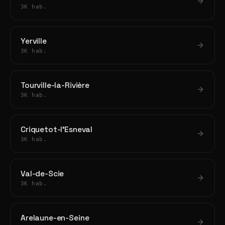
3K hab.
Yerville
3K hab.
Tourville-la-Rivière
3K hab.
Criquetot-l'Esneval
3K hab.
Val-de-Scie
3K hab.
Arelaune-en-Seine