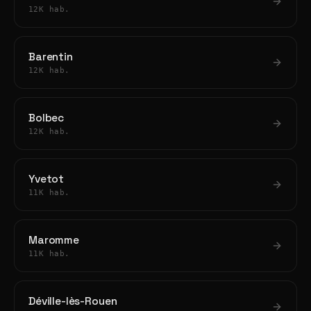
12K hab.
Barentin
12K hab.
Bolbec
12K hab.
Yvetot
11K hab.
Maromme
11K hab.
Déville-lès-Rouen