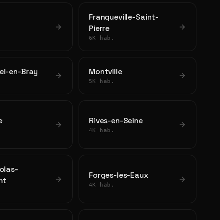
Franqueville-Saint-
Pierre
6K hab.
el-en-Bray
Montville
5K hab.
e
Rives-en-Seine
4K hab.
olas-
Forges-les-Eaux
nt
4K hab.