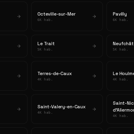
Octeville-sur-Mer
Pavilly
6K hab.
6K hab.
Le Trait
Neufchât
5K hab.
5K hab.
Terres-de-Caux
Le Houlm
4K hab.
4K hab.
Saint-Nic
Saint-Valery-en-Caux
d'Aliermo
4K hab.
4K hab.