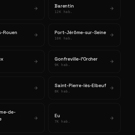
Barentin
12K hab.
ès-Rouen
Port-Jérôme-sur-Seine
10K hab.
ux
Gonfreville-l'Orcher
9K hab.
Saint-Pierre-lès-Elbeuf
8K hab.
me-de-
Eu
e
7K hab.