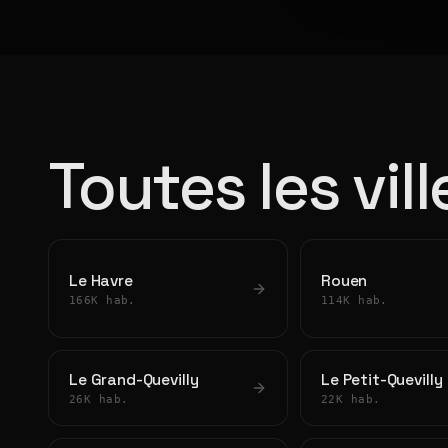
Toutes les vil
Le Havre
Rouen
166K hab.
114K hab.
Le Grand-Quevilly
Le Petit-Quevilly
26K hab.
22K hab.