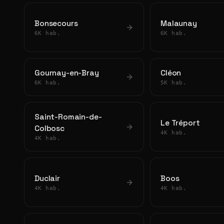
Bonsecours
Malaunay
6K hab.
6K hab.
Gournay-en-Bray
Cléon
6K hab.
5K hab.
Saint-Romain-de-
Le Tréport
Colbosc
4K hab.
4K hab.
Duclair
Boos
4K hab.
4K hab.