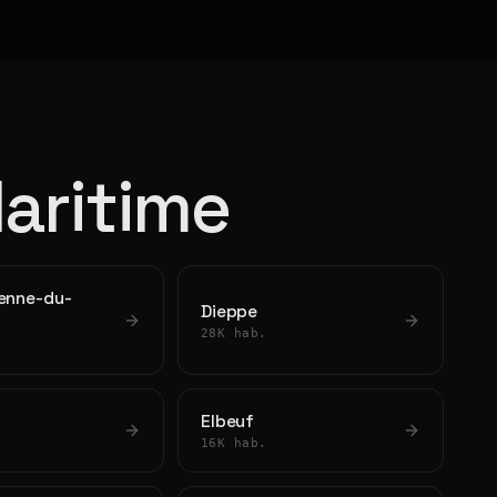
Maritime
ienne-du-
Dieppe
28K hab.
Elbeuf
16K hab.