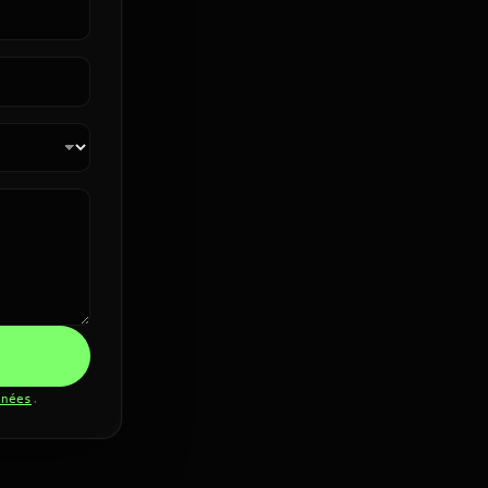
nnées
.