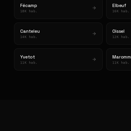
Fécamp
Elbeuf
18K hab.
16K hab.
Canteleu
Oissel
14K hab.
12K hab.
Yvetot
Maromm
11K hab.
11K hab.