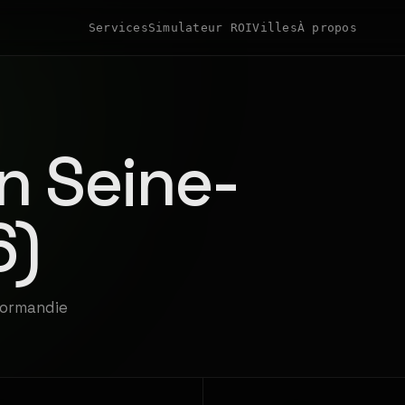
Services
Simulateur ROI
Villes
À propos
n Seine-
6)
Normandie