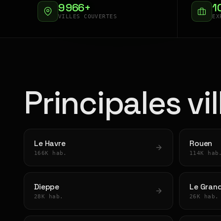
9 966+
1
VILLES COUVERTES
EX
Principales vi
Le Havre
Rouen
166K hab.
114K hab
Dieppe
Le Grand
28K hab.
26K hab.