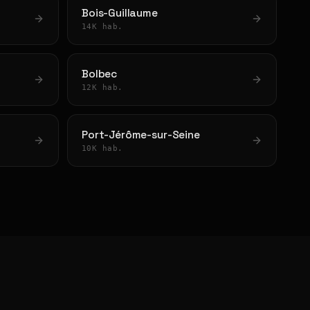
Bois-Guillaume
14K hab.
Bolbec
12K hab.
Port-Jérôme-sur-Seine
10K hab.