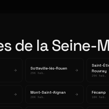
les de la Seine-
Saint-Ét
Sotteville-lès-Rouen
Rouvray
29K hab.
29K hab.
Mont-Saint-Aignan
Fécamp
20K hab.
18K hab.