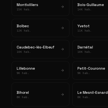
Montivilliers
Bois-Guillaume
15K hab.
14K hab.
Bolbec
Yvetot
12K hab.
11K hab.
Caudebec-lès-Elbeuf
Darnétal
10K hab.
10K hab.
Lillebonne
Petit-Couronne
9K hab.
9K hab.
Bihorel
Le Mesnil-Esnard
8K hab.
8K hab.