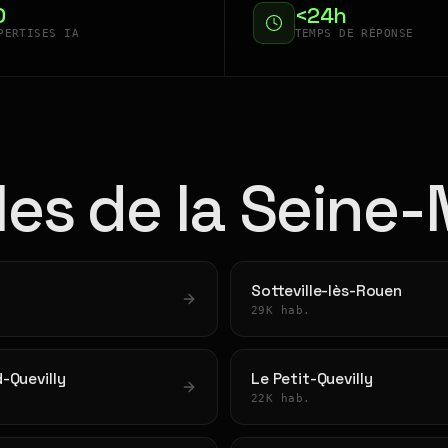
0
<24h
PERTISES IA
TEMPS DE RÉPONSE
lles de la Seine
Sotteville-lès-Rouen
.
29K hab.
-Quevilly
Le Petit-Quevilly
22K hab.