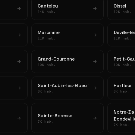
Canteleu
Oissel
14K hab.
12K hab.
Maromme
Déville-l
11K hab.
11K hab.
Grand-Couronne
Petit-Ca
10K hab.
10K hab.
Saint-Aubin-lès-Elbeuf
Harfleur
8K hab.
8K hab.
Notre-Da
Sainte-Adresse
Bondevill
7K hab.
7K hab.