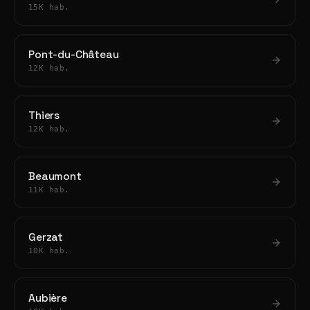
15K hab.
Pont-du-Château
12K hab.
Thiers
12K hab.
Beaumont
11K hab.
Gerzat
10K hab.
Aubière