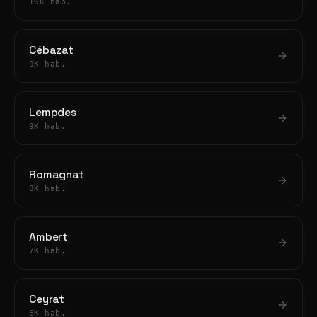
10K hab.
Cébazat
9K hab.
Lempdes
9K hab.
Romagnat
8K hab.
Ambert
7K hab.
Ceyrat
6K hab.