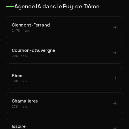
Agence IA dans le Puy-de-Dôme
Clermont-Ferrand
147K hab.
Cournon-d'Auvergne
20K hab.
Riom
19K hab.
Chamalières
17K hab.
Issoire