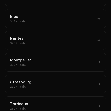
Nice
348K hab.
Nantes
323K hab.
Montpellier
302K hab.
Strasbourg
291K hab.
Bordeaux
262K hab.