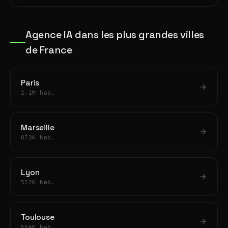
Agence IA dans les plus grandes villes
de France
Paris
2.1M hab.
Marseille
873K hab.
Lyon
522K hab.
Toulouse
504K hab.