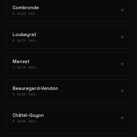
Combronde
6 km
2K hab.
Loubeyrat
6 km
1K hab.
Manzat
7 km
1K hab.
Beauregard-Vendon
9 km
1K hab.
Châtel-Guyon
9 km
6K hab.