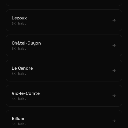
Lezoux
6K hab.
Châtel-Guyon
6K hab.
Le Cendre
5K hab.
Vic-le-Comte
5K hab.
Billom
5K hab.