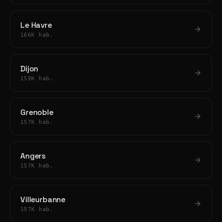
Le Havre
166K hab.
Dijon
159K hab.
Grenoble
157K hab.
Angers
157K hab.
Villeurbanne
157K hab.