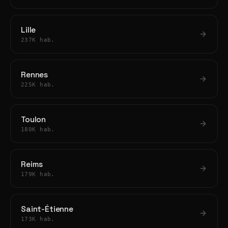
Lille
237K hab.
Rennes
225K hab.
Toulon
180K hab.
Reims
179K hab.
Saint-Étienne
173K hab.