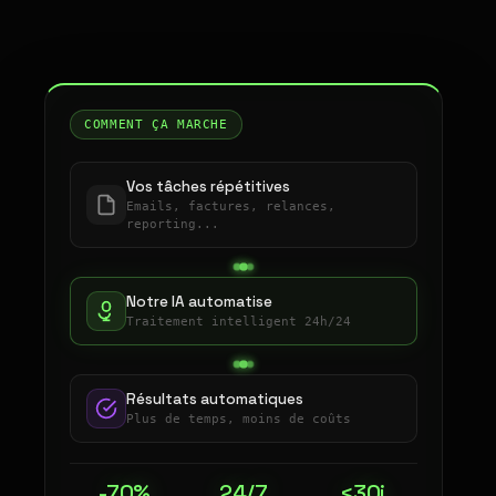
COMMENT ÇA MARCHE
Vos tâches répétitives
Emails, factures, relances,
reporting...
Notre IA automatise
Traitement intelligent 24h/24
Résultats automatiques
Plus de temps, moins de coûts
-70%
24/7
<30j