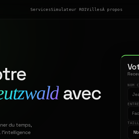
Services
Simulateur ROI
Villes
À propos
Vot
tre
Recev
avec
eutzwald
NOM 
ENTR
TAIL
gner du temps,
 l'intelligence