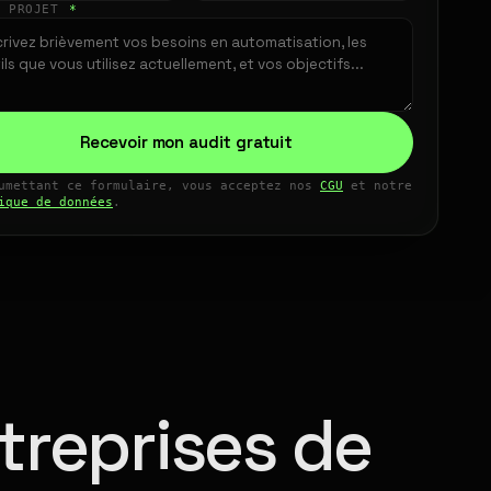
E PROJET
*
Recevoir mon audit gratuit
umettant ce formulaire, vous acceptez nos
CGU
et notre
ique de données
.
treprises de