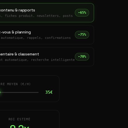
contenu & rapports
-65%
s, fiches produit, newsletters, posts
z-vous & planning
-75%
 automatique, rappels, confirmations
entaire & classement
-70%
nt automatique, recherche intelligente
IRE MOYEN (€/H)
35€
ROI ESTIMÉ