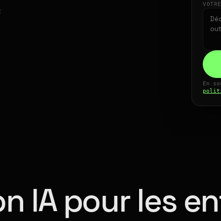
VOTR
t
En so
polit
n IA pour les en