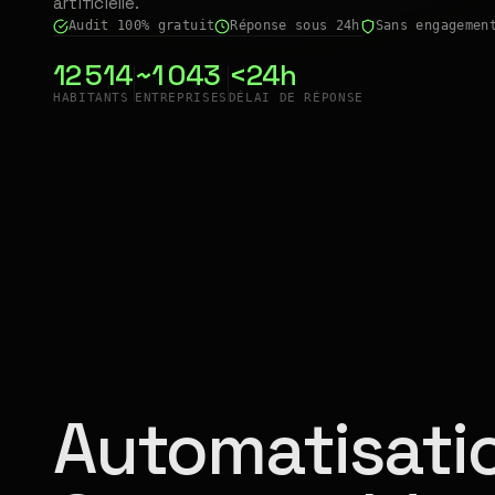
artificielle.
Audit 100% gratuit
Réponse sous 24h
Sans engagemen
12 514
~1 043
<24h
HABITANTS
ENTREPRISES
DÉLAI DE RÉPONSE
Automatisatio