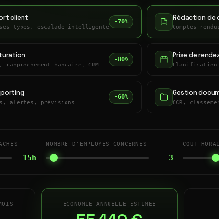
rt client
Rédaction de 
-70%
ses types, escalade intelligente
Comptes-rendu
turation
Prise de rende
-80%
, rapprochement bancaire, CRM
Planification
eporting
Gestion docum
-60%
s, alertes, prévisions
OCR, classeme
ÂCHES
NOMBRE D'EMPLOYÉS CONCERNÉS
COÛT HORA
15h
3
MOIS
ÉCONOMIE ANNUELLE ESTIMÉE