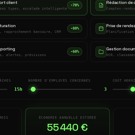
rt client
Rédaction de 
-70%
ses types, escalade intelligente
Comptes-rendu
turation
Prise de rende
-80%
, rapprochement bancaire, CRM
Planification
eporting
Gestion docum
-60%
s, alertes, prévisions
OCR, classeme
ÂCHES
NOMBRE D'EMPLOYÉS CONCERNÉS
COÛT HORA
15h
3
MOIS
ÉCONOMIE ANNUELLE ESTIMÉE
55 440 €