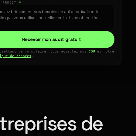
E PROJET
*
Recevoir mon audit gratuit
umettant ce formulaire, vous acceptez nos
CGU
et notre
ique de données
.
treprises de