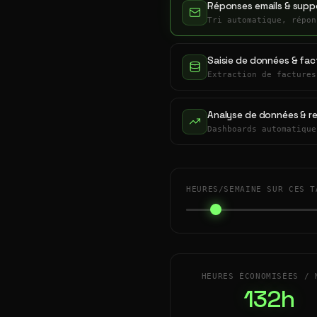
Réponses emails & suppo
Tri automatique, répon
Saisie de données & fac
Extraction de factures
Analyse de données & r
Dashboards automatique
HEURES/SEMAINE SUR CES T
HEURES ÉCONOMISÉES / 
132h