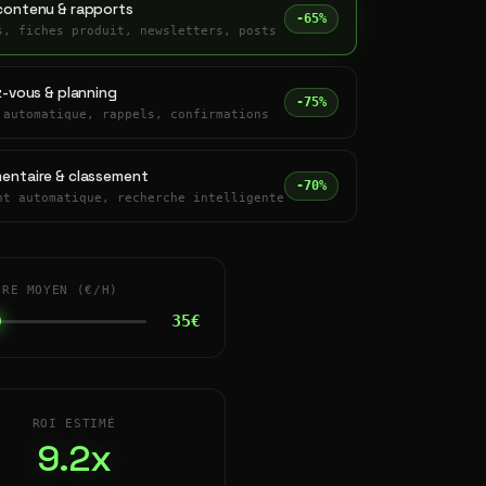
contenu & rapports
-65%
s, fiches produit, newsletters, posts
z-vous & planning
-75%
 automatique, rappels, confirmations
entaire & classement
-70%
nt automatique, recherche intelligente
IRE MOYEN (€/H)
35€
ROI ESTIMÉ
9.2x