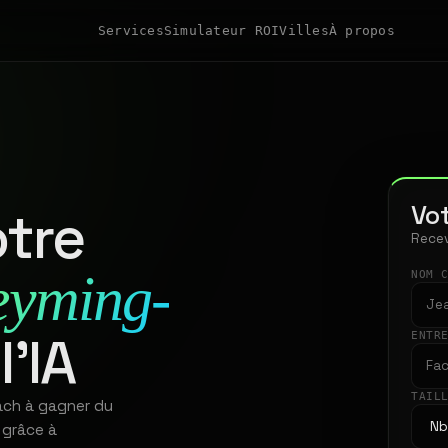
Services
Simulateur ROI
Villes
À propos
Vot
tre
Recev
eyming-
NOM 
l'IA
ENTR
TAIL
ach à gagner du
 grâce à