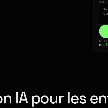
VOTR
t
En so
polit
n IA pour les en