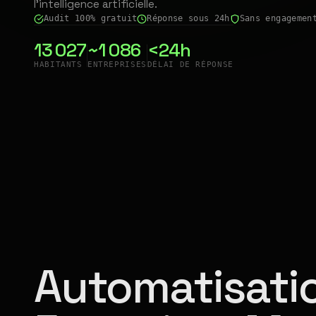
l'intelligence artificielle.
Audit 100% gratuit
Réponse sous 24h
Sans engagemen
13 027
~1 086
<24h
HABITANTS
ENTREPRISES
DÉLAI DE RÉPONSE
Automatisatio