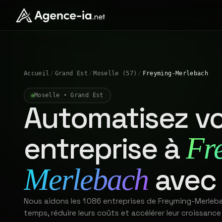
Accueil
/
Grand Est
/
Moselle (57)
/
Freyming-Merlebach
Moselle • Grand Est
Automatisez vo
entreprise à
Fr
avec 
Merlebach
Nous aidons les 1 086 entreprises de Freyming-Merleb
temps, réduire leurs coûts et accélérer leur croissance