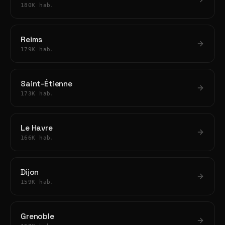
180K hab.
Reims
179K hab.
Saint-Étienne
173K hab.
Le Havre
166K hab.
Dijon
159K hab.
Grenoble