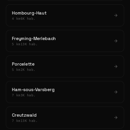
Hombourg-Haut
4 km
6K hab.
Freyming-Merlebach
5 km
13K hab.
Porcelette
5 km
2K hab.
Ham-sous-Varsberg
7 km
3K hab.
Creutzwald
7 km
13K hab.