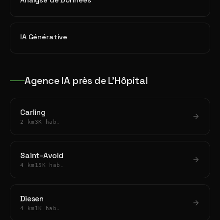
Analyse de Données
IA Générative
Agence IA près de L'Hôpital
Carling
2 km
3K hab.
Saint-Avold
4 km
15K hab.
Diesen
4 km
1K hab.