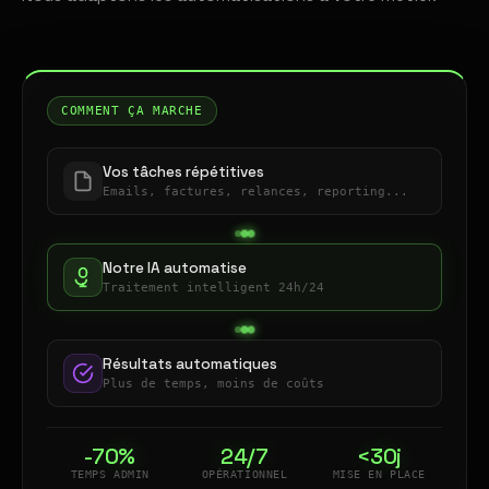
COMMENT ÇA MARCHE
Vos tâches répétitives
Emails, factures, relances, reporting...
Notre IA automatise
Traitement intelligent 24h/24
Résultats automatiques
Plus de temps, moins de coûts
-70%
24/7
<30j
TEMPS ADMIN
OPÉRATIONNEL
MISE EN PLACE