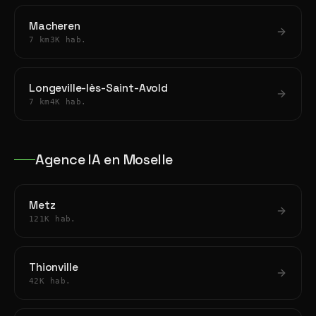
Macheren
7 km
3K hab.
Longeville-lès-Saint-Avold
7 km
4K hab.
Agence IA en Moselle
Metz
121K hab.
Thionville
42K hab.