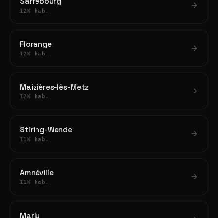
Sarrebourg
12K hab.
Florange
12K hab.
Maizières-lès-Metz
12K hab.
Stiring-Wendel
11K hab.
Amnéville
11K hab.
Marly