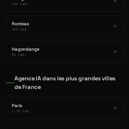
10K hab.
Rombas
10K hab.
Hagondange
9K hab.
Agence IA dans les plus grandes villes
de France
Paris
2.1M hab.