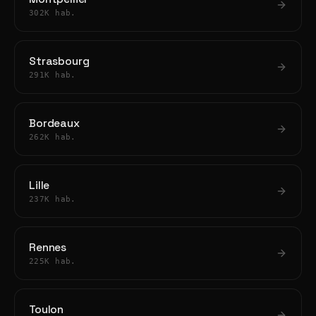
302K hab.
Strasbourg
291K hab.
Bordeaux
262K hab.
Lille
237K hab.
Rennes
225K hab.
Toulon