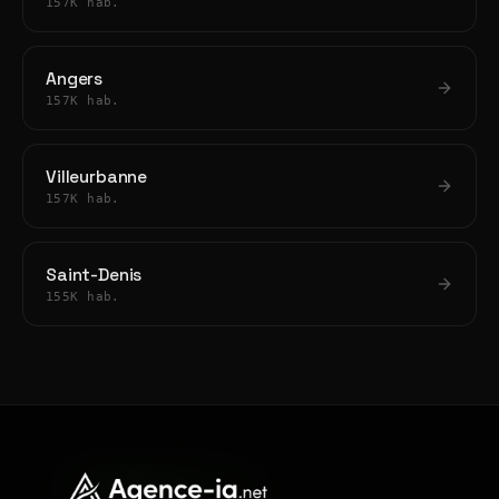
157K hab.
Angers
157K hab.
Villeurbanne
157K hab.
Saint-Denis
155K hab.