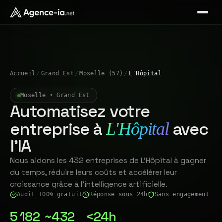
Accueil
/
Grand Est
/
Moselle (57)
/
L'Hôpital
Moselle • Grand Est
Automatisez votre
entreprise à
avec
L'Hôpital
l'IA
Nous aidons les 432 entreprises de L'Hôpital à gagner
du temps, réduire leurs coûts et accélérer leur
croissance grâce à l'intelligence artificielle.
Audit 100% gratuit
Réponse sous 24h
Sans engagement
5 182
~432
<24h