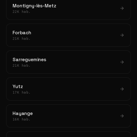
Montigny-lès-Metz
22K hab.
Forbach
21K hab.
Sarreguemines
21K hab.
Yutz
17K hab.
Hayange
16K hab.