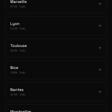
Marseille
873K hab.
Lyon
522K hab.
Toulouse
504K hab.
Nice
348K hab.
Nantes
323K hab.
Montpellier