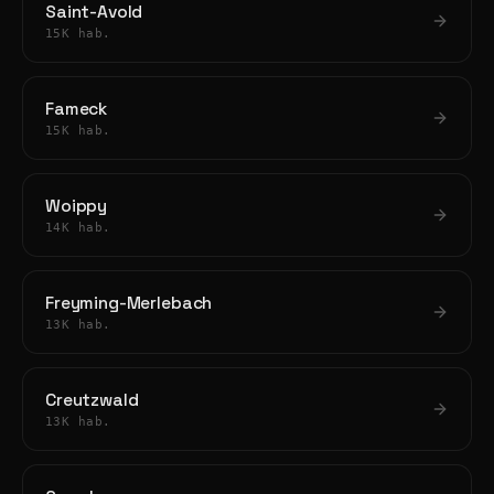
Saint-Avold
15K hab.
Fameck
15K hab.
Woippy
14K hab.
Freyming-Merlebach
13K hab.
Creutzwald
13K hab.