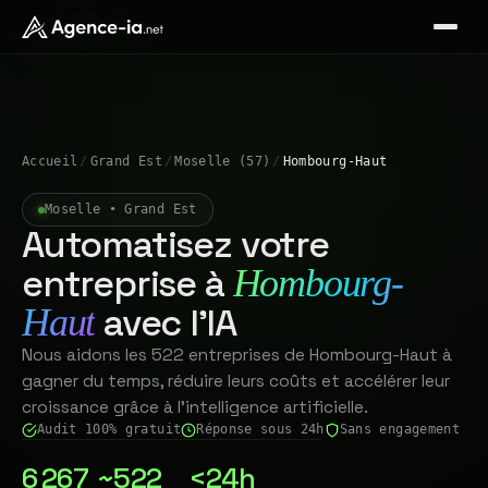
Accueil
/
Grand Est
/
Moselle (57)
/
Hombourg-Haut
Moselle • Grand Est
Automatisez votre
entreprise à
Hombourg-
avec l'IA
Haut
Nous aidons les 522 entreprises de Hombourg-Haut à
gagner du temps, réduire leurs coûts et accélérer leur
croissance grâce à l'intelligence artificielle.
Audit 100% gratuit
Réponse sous 24h
Sans engagement
6 267
~522
<24h