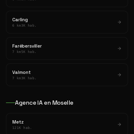
Carling
6 km
3K hab.
Farébersviller
7 km
5K hab.
Valmont
7 km
3K hab.
Agence IA en Moselle
Metz
121K hab.