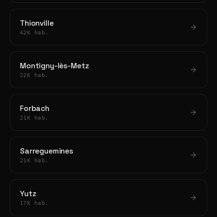
Thionville
42K hab.
Montigny-lès-Metz
22K hab.
Forbach
21K hab.
Sarreguemines
21K hab.
Yutz
17K hab.