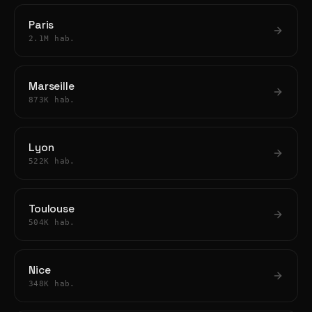
Paris
2.1M hab.
Marseille
873K hab.
Lyon
522K hab.
Toulouse
504K hab.
Nice
348K hab.