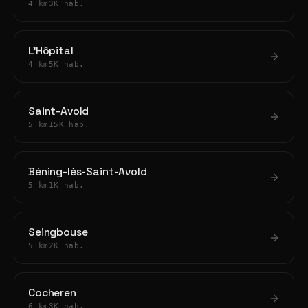
4 km
3K hab.
L'Hôpital
4 km
5K hab.
Saint-Avold
5 km
15K hab.
Béning-lès-Saint-Avold
5 km
1K hab.
Seingbouse
5 km
2K hab.
Cocheren
6 km
3K hab.