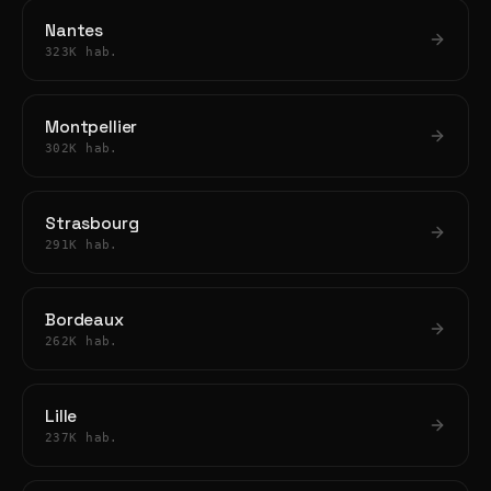
Nantes
323K hab.
Montpellier
302K hab.
Strasbourg
291K hab.
Bordeaux
262K hab.
Lille
237K hab.