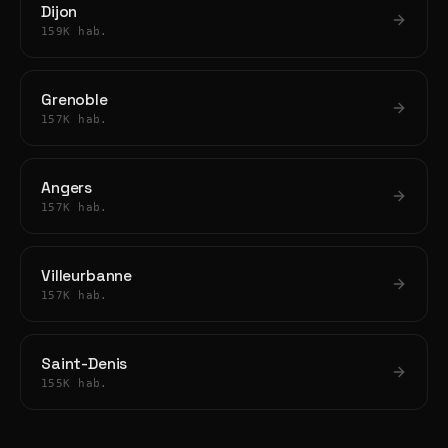
Dijon
159K hab.
Grenoble
157K hab.
Angers
157K hab.
Villeurbanne
157K hab.
Saint-Denis
155K hab.