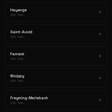
Hayange
16K hab.
Saint-Avold
15K hab.
Fameck
15K hab.
Woippy
14K hab.
Freyming-Merlebach
13K hab.