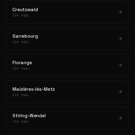
Creutzwald
13K hab.
Sarrebourg
12K hab.
Florange
12K hab.
Maizières-lès-Metz
12K hab.
Stiring-Wendel
11K hab.