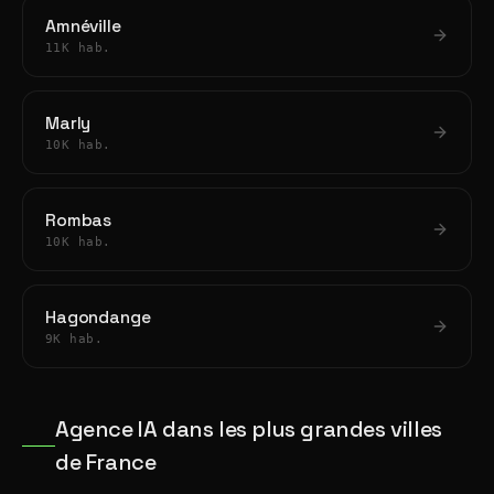
Amnéville
11K hab.
Marly
10K hab.
Rombas
10K hab.
Hagondange
9K hab.
Agence IA dans les plus grandes villes
de France