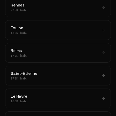
Rennes
225K hab.
Toulon
180K hab.
Reims
179K hab.
Saint-Étienne
173K hab.
Le Havre
166K hab.