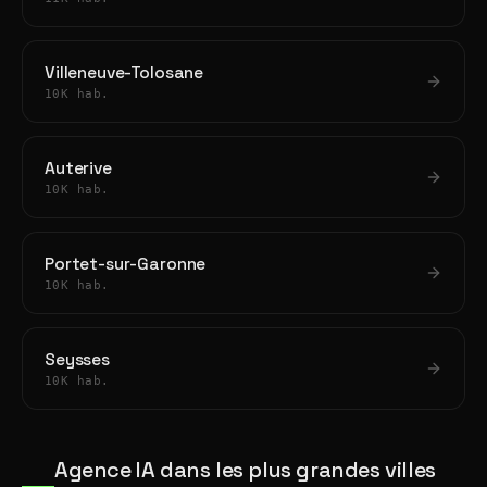
Villeneuve-Tolosane
10K hab.
Auterive
10K hab.
Portet-sur-Garonne
10K hab.
Seysses
10K hab.
Agence IA dans les plus grandes villes