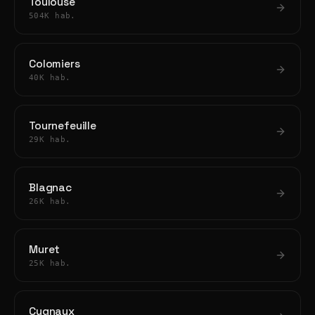
Toulouse
504K hab.
Colomiers
40K hab.
Tournefeuille
29K hab.
Blagnac
26K hab.
Muret
25K hab.
Cugnaux