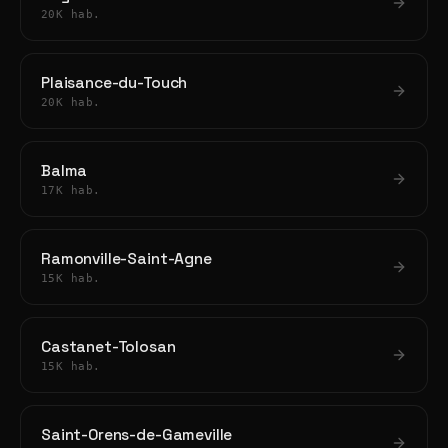
20K hab.
Plaisance-du-Touch
20K hab.
Balma
17K hab.
Ramonville-Saint-Agne
15K hab.
Castanet-Tolosan
15K hab.
Saint-Orens-de-Gameville