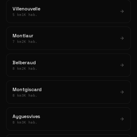
Villenouvelle
5 km
1K hab.
Montlaur
7 km
2K hab.
Belberaud
8 km
2K hab.
Montgiscard
8 km
3K hab.
Ayguesvives
8 km
3K hab.