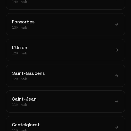
14K hab.
Fonsorbes
13K hab.
L'Union
12K hab.
Saint-Gaudens
12K hab.
Saint-Jean
11K hab.
Castelginest
11K hab.