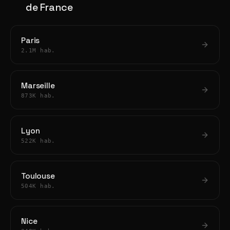
de France
Paris
2.1M hab.
Marseille
873K hab.
Lyon
522K hab.
Toulouse
504K hab.
Nice