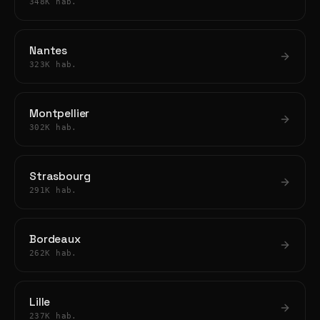
348K hab.
Nantes
323K hab.
Montpellier
302K hab.
Strasbourg
291K hab.
Bordeaux
262K hab.
Lille
237K hab.