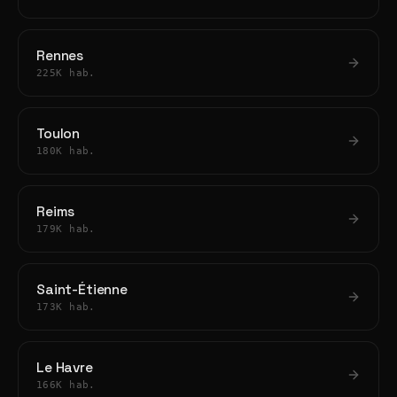
Rennes
225K hab.
Toulon
180K hab.
Reims
179K hab.
Saint-Étienne
173K hab.
Le Havre
166K hab.