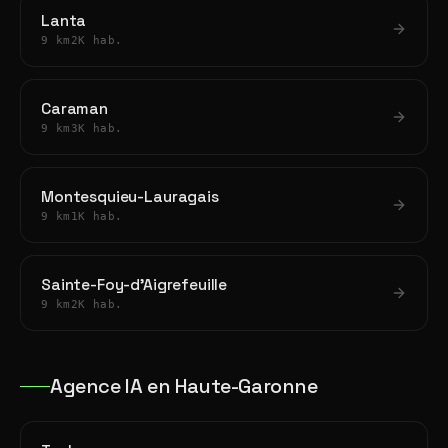
Lanta
9 km
2K hab.
Caraman
9 km
3K hab.
Montesquieu-Lauragais
9 km
1K hab.
Sainte-Foy-d'Aigrefeuille
9 km
2K hab.
Agence IA en Haute-Garonne