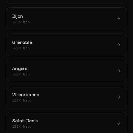
Dijon
159K hab.
Grenoble
157K hab.
Angers
157K hab.
Villeurbanne
157K hab.
Saint-Denis
155K hab.