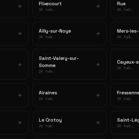
Flixecourt
Rue
3K hab.
3K hab.
Ailly-sur-Noye
Mers-les-
3K hab.
3K hab.
Saint-Valery-sur-
Cayeux-s
Somme
2K hab.
2K hab.
Airaines
Fressenne
2K hab.
2K hab.
Le Crotoy
Saint-Lé
2K hab.
2K hab.