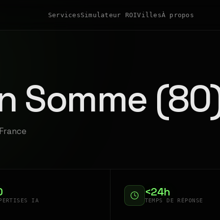
Services
Simulateur ROI
Villes
À propos
en Somme (80
-France
0
<24h
PERTISES IA
TEMPS DE RÉPONSE