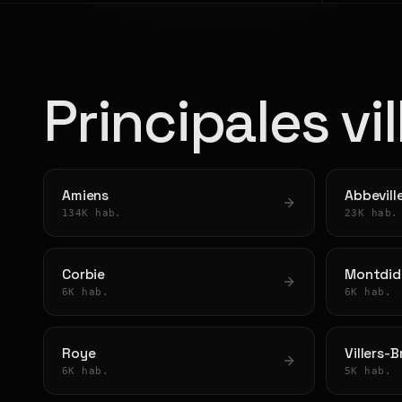
Principales vi
Amiens
Abbevill
134K hab.
23K hab.
Corbie
Montdid
6K hab.
6K hab.
Roye
Villers-
6K hab.
5K hab.