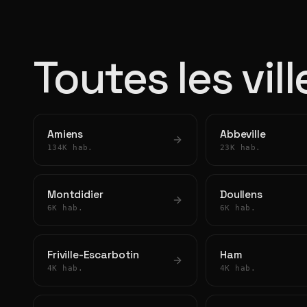
Toutes les vil
Amiens
Abbeville
134K hab.
23K hab.
Montdidier
Doullens
6K hab.
6K hab.
Friville-Escarbotin
Ham
4K hab.
4K hab.