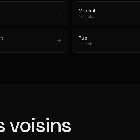
Moreuil
4K hab.
rt
Rue
3K hab.
 voisins