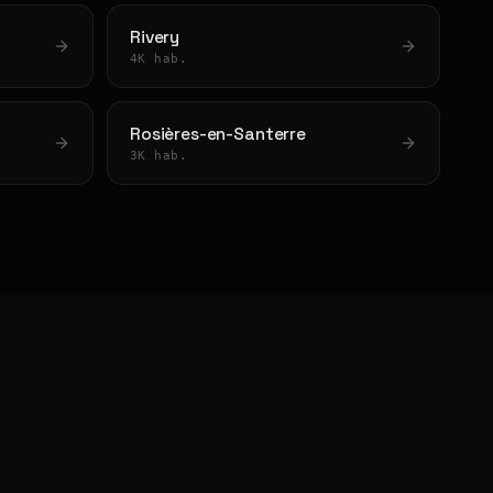
Rivery
4K hab.
Rosières-en-Santerre
3K hab.