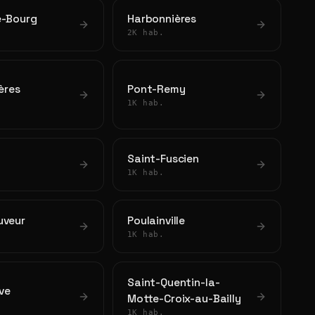
e-Bourg
Harbonnières
2K hab.
ières
Pont-Remy
1K hab.
Saint-Fuscien
1K hab.
uveur
Poulainville
1K hab.
Saint-Quentin-la-
ve
Motte-Croix-au-Bailly
1K hab.