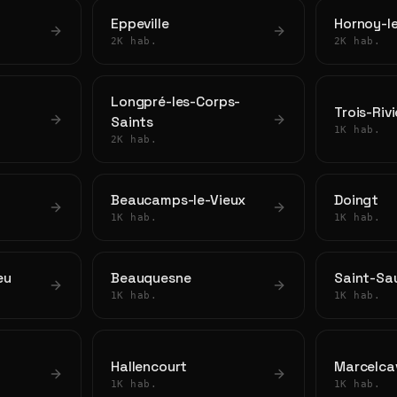
Eppeville
Hornoy-l
2K hab.
2K hab.
Longpré-les-Corps-
Trois-Riv
Saints
1K hab.
2K hab.
Beaucamps-le-Vieux
Doingt
1K hab.
1K hab.
eu
Beauquesne
Saint-Sa
1K hab.
1K hab.
Hallencourt
Marcelca
1K hab.
1K hab.