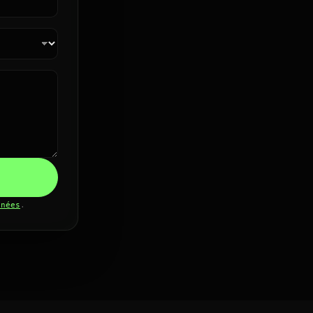
nnées
.