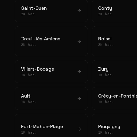
Saint-Ouen
Conty
2K hab.
2K hab.
Dreuil-lès-Amiens
Roisel
2K hab.
2K hab.
Villers-Bocage
Dury
1K hab.
1K hab.
Ault
Crécy-en-Ponthi
1K hab.
1K hab.
Fort-Mahon-Plage
Picquigny
1K hab.
1K hab.