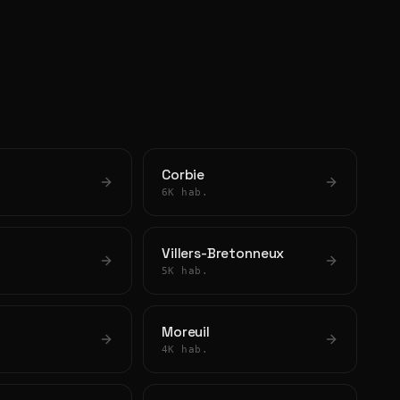
Corbie
6K hab.
Villers-Bretonneux
5K hab.
Moreuil
4K hab.