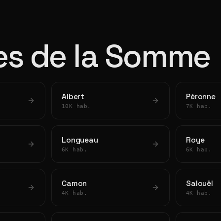
les de la Somme
Albert
Péronne
10K hab.
7K hab.
Longueau
Roye
6K hab.
6K hab.
Camon
Salouël
4K hab.
4K hab.