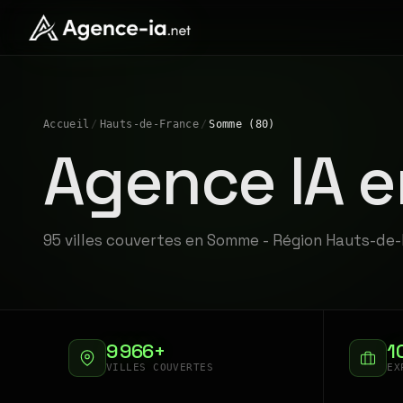
Accueil
/
Hauts-de-France
/
Somme (80)
Agence IA 
95 villes couvertes en Somme - Région Hauts-de
9 966+
1
VILLES COUVERTES
EX