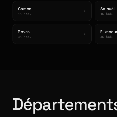
Camon
Salouël
4K hab.
4K hab.
Boves
Flixecou
3K hab.
3K hab.
Départements