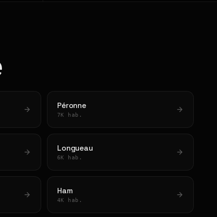
e
Péronne
7K hab.
Longueau
6K hab.
Ham
4K hab.