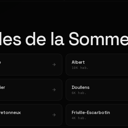
lles de la Somm
e
Albert
10K hab.
ier
Doullens
6K hab.
Bretonneux
Friville-Escarbotin
4K hab.