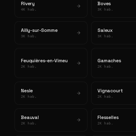
Rivery
Boves
4K hab.
3K hab.
Ailly-sur-Somme
Saleux
3K hab.
3K hab.
Feuquières-en-Vimeu
Gamaches
2K hab.
2K hab.
Nesle
Vignacourt
2K hab.
2K hab.
Beauval
Flesselles
2K hab.
2K hab.