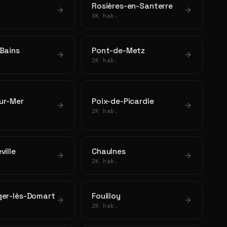
Rosières-en-Santerre
3K hab.
Bains
Pont-de-Metz
2K hab.
ur-Mer
Poix-de-Picardie
2K hab.
ville
Chaulnes
2K hab.
ger-lès-Domart
Fouilloy
2K hab.