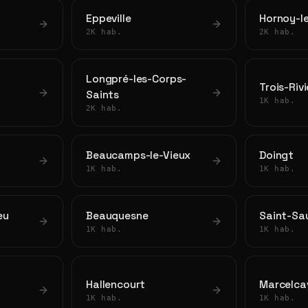
Eppeville
Hornoy-l
2K hab.
2K hab.
Longpré-les-Corps-
Trois-Riv
Saints
1K hab.
2K hab.
Beaucamps-le-Vieux
Doingt
1K hab.
1K hab.
eu
Beauquesne
Saint-Sa
1K hab.
1K hab.
Hallencourt
Marcelca
1K hab.
1K hab.