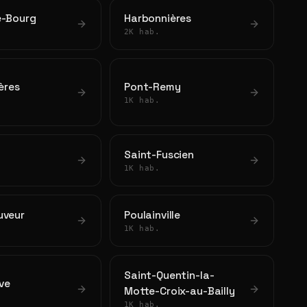
e-Bourg
Harbonnières
2K hab.
ières
Pont-Remy
1K hab.
Saint-Fuscien
1K hab.
uveur
Poulainville
1K hab.
Saint-Quentin-la-
ve
Motte-Croix-au-Bailly
1K hab.