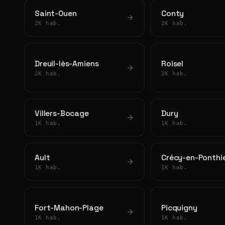
Saint-Ouen
Conty
2K hab.
2K hab.
Dreuil-lès-Amiens
Roisel
2K hab.
2K hab.
Villers-Bocage
Dury
1K hab.
1K hab.
Ault
Crécy-en-Ponthi
1K hab.
1K hab.
Fort-Mahon-Plage
Picquigny
1K hab.
1K hab.