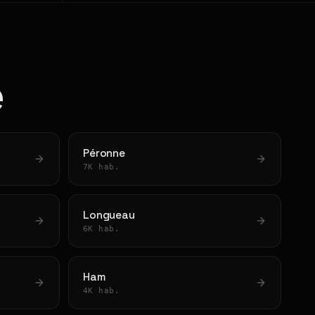
e
Péronne
7K hab.
Longueau
6K hab.
Ham
4K hab.