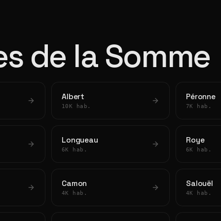
les de la Somme
Albert
Péronne
10K hab.
7K hab.
Longueau
Roye
6K hab.
6K hab.
Camon
Salouël
4K hab.
4K hab.