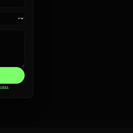
nnées
.