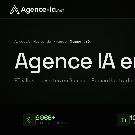
Accueil
/
Hauts-de-France
/
Somme (80)
Agence IA 
95 villes couvertes en Somme - Région Hauts-de
9 966+
1
VILLES COUVERTES
EX