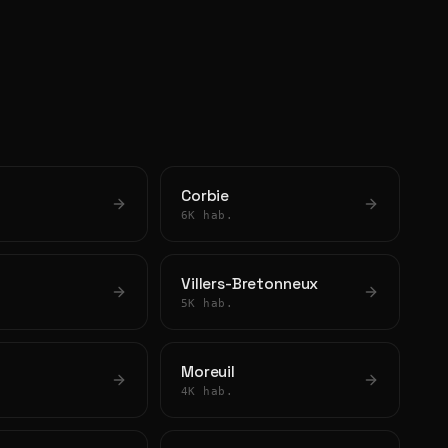
Corbie
6K hab.
Villers-Bretonneux
5K hab.
Moreuil
4K hab.