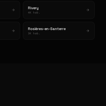
Rivery
4K hab.
Rosières-en-Santerre
3K hab.