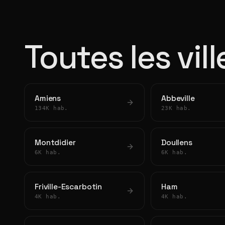
Toutes les vil
Amiens
Abbeville
134K hab.
23K hab.
Montdidier
Doullens
6K hab.
6K hab.
Friville-Escarbotin
Ham
4K hab.
4K hab.