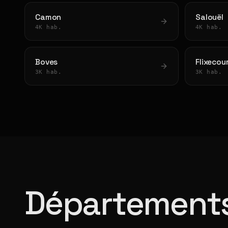
Camon
Salouël
4K hab.
4K hab.
Boves
Flixecou
3K hab.
3K hab.
Départements