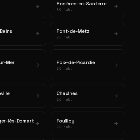
Rosières-en-Santerre
3K hab.
Bains
Pont-de-Metz
2K hab.
ur-Mer
Poix-de-Picardie
2K hab.
ville
Chaulnes
2K hab.
ger-lès-Domart
Fouilloy
2K hab.