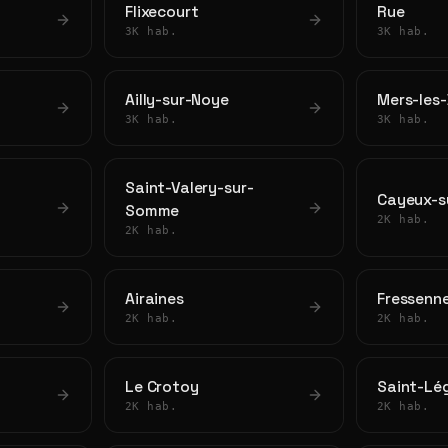
Flixecourt
Rue
3K hab.
3K hab.
Ailly-sur-Noye
Mers-les-
3K hab.
3K hab.
Saint-Valery-sur-
Cayeux-s
Somme
2K hab.
2K hab.
Airaines
Fressenne
2K hab.
2K hab.
Le Crotoy
Saint-Lé
2K hab.
2K hab.