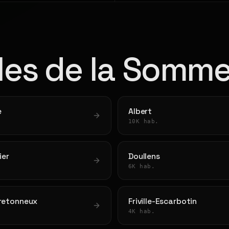
lles de la Somm
e
Albert
10K hab.
ier
Doullens
6K hab.
Bretonneux
Friville-Escarbotin
4K hab.