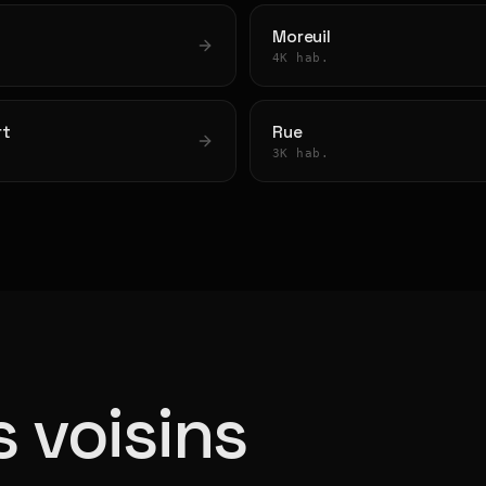
Moreuil
4K hab.
rt
Rue
3K hab.
 voisins