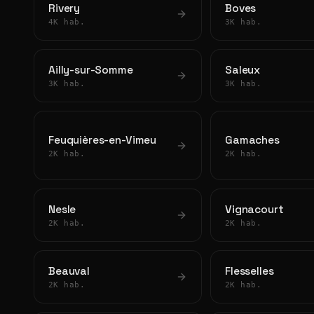
Rivery
Boves
4K hab.
3K hab.
Ailly-sur-Somme
Saleux
3K hab.
3K hab.
Feuquières-en-Vimeu
Gamaches
2K hab.
2K hab.
Nesle
Vignacourt
2K hab.
2K hab.
Beauval
Flesselles
2K hab.
2K hab.