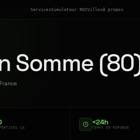
Services
Simulateur ROI
Villes
À propos
en Somme (80
-France
0
<24h
PERTISES IA
TEMPS DE RÉPONSE