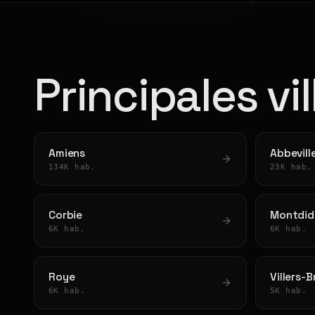
Principales vi
Amiens
Abbevill
134K hab.
23K hab.
Corbie
Montdid
6K hab.
6K hab.
Roye
Villers-
6K hab.
5K hab.