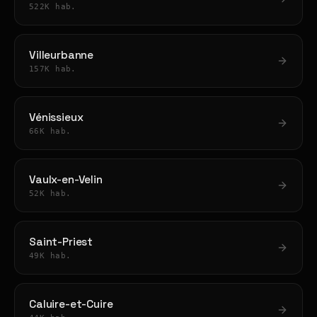
522K hab.
Villeurbanne
157K hab.
Vénissieux
66K hab.
Vaulx-en-Velin
52K hab.
Saint-Priest
49K hab.
Caluire-et-Cuire