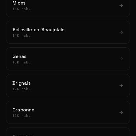
Mions
14K hab.
Belleville-en-Beaujolais
14K hab.
Genas
13K hab.
Brignais
12K hab.
Craponne
12K hab.