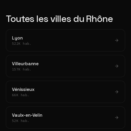
Toutes les villes du Rhône
Lyon
522K hab.
Villeurbanne
157K hab.
Vénissieux
66K hab.
Vaulx-en-Velin
52K hab.