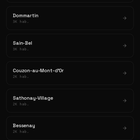
Dommartin
3K hab.
Sain-Bel
3K hab.
Couzon-au-Mont-d'Or
2K hab.
Sathonay-Village
2K hab.
Bessenay
2K hab.