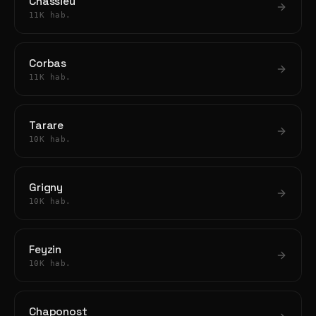
Chassieu
11K hab.
Corbas
11K hab.
Tarare
10K hab.
Grigny
10K hab.
Feyzin
10K hab.
Chaponost