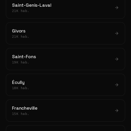
Saint-Genis-Laval
21K hab.
Givors
21K hab.
Saint-Fons
19K hab.
Écully
18K hab.
Francheville
15K hab.