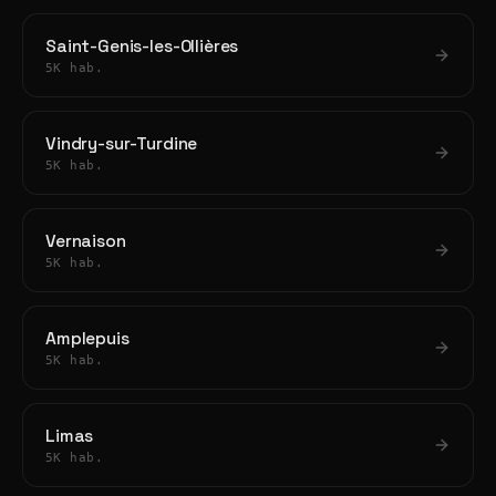
Saint-Genis-les-Ollières
5K hab.
Vindry-sur-Turdine
5K hab.
Vernaison
5K hab.
Amplepuis
5K hab.
Limas
5K hab.