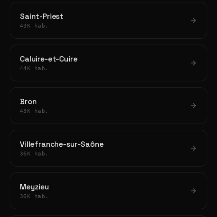
Saint-Priest
49K hab.
Caluire-et-Cuire
44K hab.
Bron
43K hab.
Villefranche-sur-Saône
36K hab.
Meyzieu
36K hab.