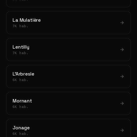
La Mulatière
7K hab.
Lentilly
7K hab.
L'Arbresle
6K hab.
Mornant
6K hab.
Jonage
6K hab.