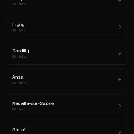
9K hab.
Irigny
9K hab.
Dardilly
9K hab.
Anse
8K hab.
Neuville-sur-Saône
8K hab.
Gleizé