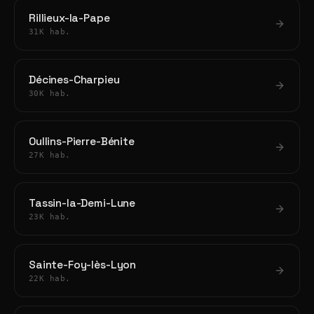
Rillieux-la-Pape
31K hab.
Décines-Charpieu
30K hab.
Oullins-Pierre-Bénite
27K hab.
Tassin-la-Demi-Lune
23K hab.
Sainte-Foy-lès-Lyon
22K hab.