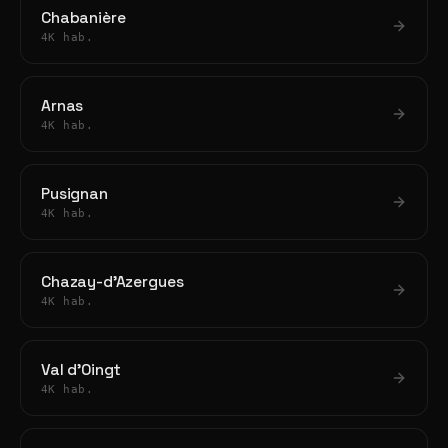
Chabanière
4K hab.
Arnas
4K hab.
Pusignan
4K hab.
Chazay-d'Azergues
4K hab.
Val d'Oingt
4K hab.