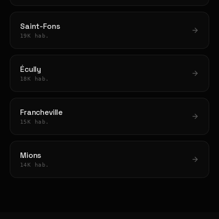
Saint-Fons
19K hab.
Écully
18K hab.
Francheville
15K hab.
Mions
14K hab.