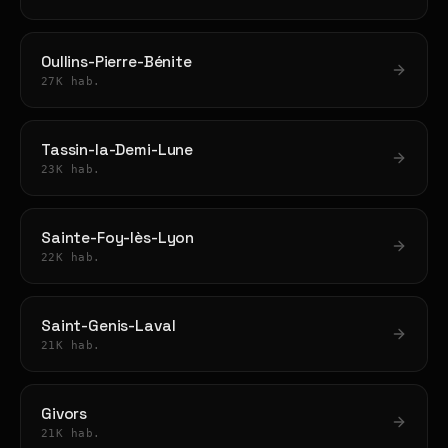
Oullins-Pierre-Bénite
27K hab.
Tassin-la-Demi-Lune
23K hab.
Sainte-Foy-lès-Lyon
22K hab.
Saint-Genis-Laval
21K hab.
Givors
21K hab.