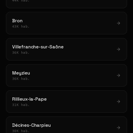
44K hab.
Bron
43K hab.
Villefranche-sur-Saône
36K hab.
Meyzieu
36K hab.
Rillieux-la-Pape
31K hab.
Décines-Charpieu
30K hab.