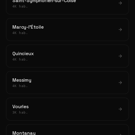
Saint-Symphorien-sur-Coise
4K hab.
Marcy-l'Étoile
4K hab.
Quincieux
4K hab.
Messimy
4K hab.
Vourles
3K hab.
Montanay