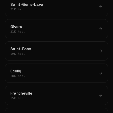
Saint-Genis-Laval
21K hab.
Givors
21K hab.
Saint-Fons
19K hab.
Écully
18K hab.
Francheville
15K hab.