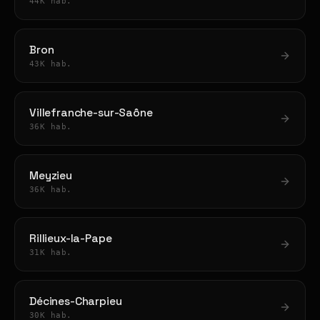
44K hab.
Bron
43K hab.
Villefranche-sur-Saône
36K hab.
Meyzieu
36K hab.
Rillieux-la-Pape
31K hab.
Décines-Charpieu
30K hab.