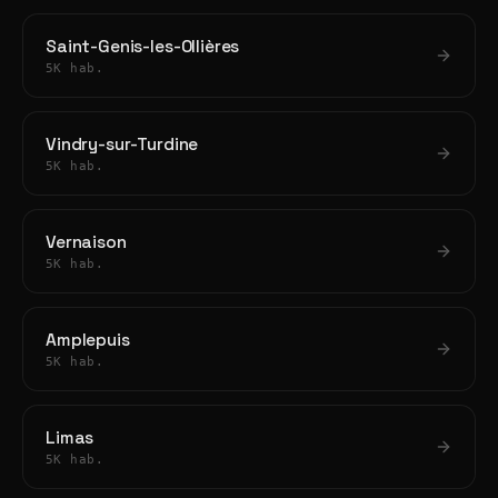
Saint-Genis-les-Ollières
5K hab.
Vindry-sur-Turdine
5K hab.
Vernaison
5K hab.
Amplepuis
5K hab.
Limas
5K hab.