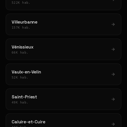
522K hab.
Villeurbanne
157K hab.
Vénissieux
66K hab.
Vaulx-en-Velin
52K hab.
Saint-Priest
49K hab.
Caluire-et-Cuire