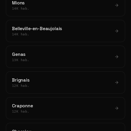
Mions
14K hab.
Belleville-en-Beaujolais
14K hab.
Genas
13K hab.
Brignais
12K hab.
Craponne
12K hab.