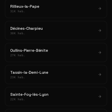
Rillieux-la-Pape
31K hab.
Décines-Charpieu
30K hab.
Oullins-Pierre-Bénite
27K hab.
Tassin-la-Demi-Lune
23K hab.
Sainte-Foy-lès-Lyon
22K hab.