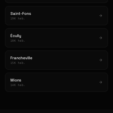
Saint-Fons
19K hab.
Écully
18K hab.
Francheville
15K hab.
Mions
14K hab.