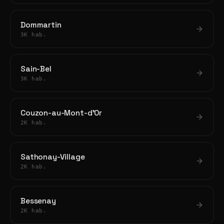
Dommartin
3K hab.
Sain-Bel
3K hab.
Couzon-au-Mont-d'Or
2K hab.
Sathonay-Village
2K hab.
Bessenay
2K hab.