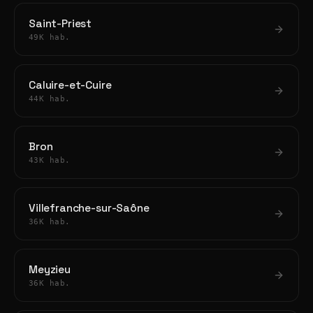
Saint-Priest
49K hab.
Caluire-et-Cuire
44K hab.
Bron
43K hab.
Villefranche-sur-Saône
36K hab.
Meyzieu
36K hab.