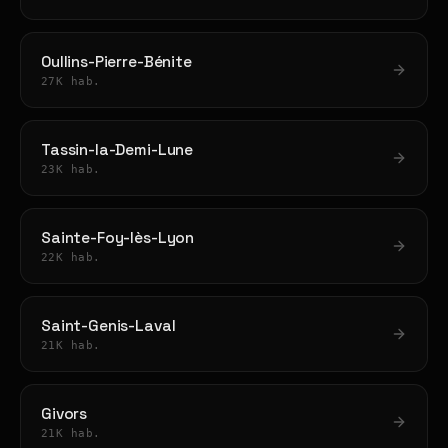
Oullins-Pierre-Bénite
27K hab.
Tassin-la-Demi-Lune
23K hab.
Sainte-Foy-lès-Lyon
22K hab.
Saint-Genis-Laval
21K hab.
Givors
21K hab.