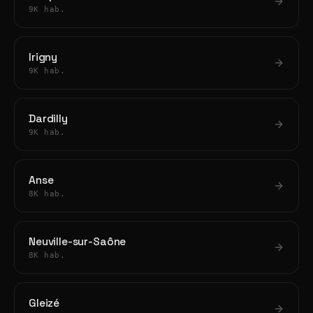
9K hab.
Irigny
9K hab.
Dardilly
9K hab.
Anse
8K hab.
Neuville-sur-Saône
8K hab.
Gleizé