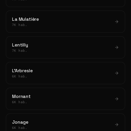
La Mulatière
7K hab.
Lentilly
7K hab.
L'Arbresle
6K hab.
Mornant
6K hab.
Jonage
6K hab.