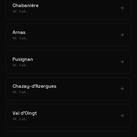
Chabanière
4K hab.
Arnas
4K hab.
Pusignan
4K hab.
Chazay-d'Azergues
4K hab.
Val d'Oingt
4K hab.