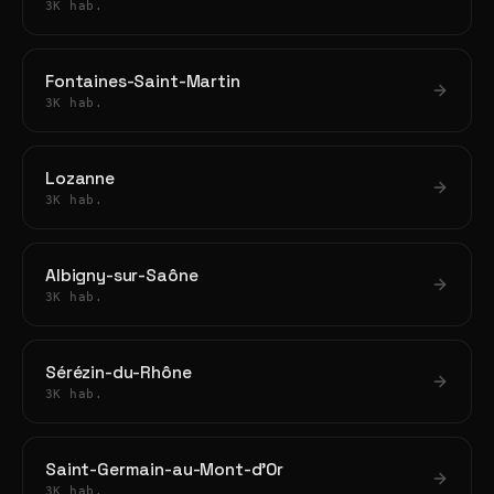
3K hab.
Fontaines-Saint-Martin
3K hab.
Lozanne
3K hab.
Albigny-sur-Saône
3K hab.
Sérézin-du-Rhône
3K hab.
Saint-Germain-au-Mont-d'Or
3K hab.