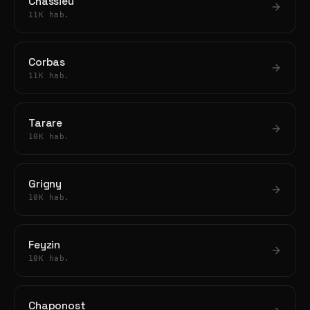
Chassieu
11K hab.
Corbas
11K hab.
Tarare
10K hab.
Grigny
10K hab.
Feyzin
10K hab.
Chaponost