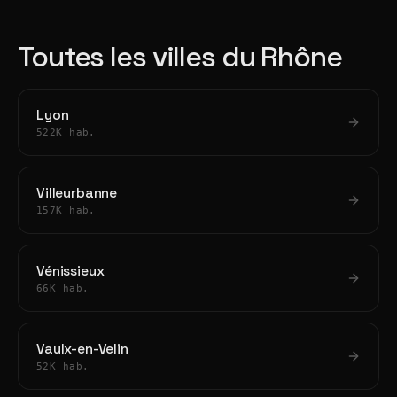
Toutes les villes du Rhône
Lyon
522K hab.
Villeurbanne
157K hab.
Vénissieux
66K hab.
Vaulx-en-Velin
52K hab.