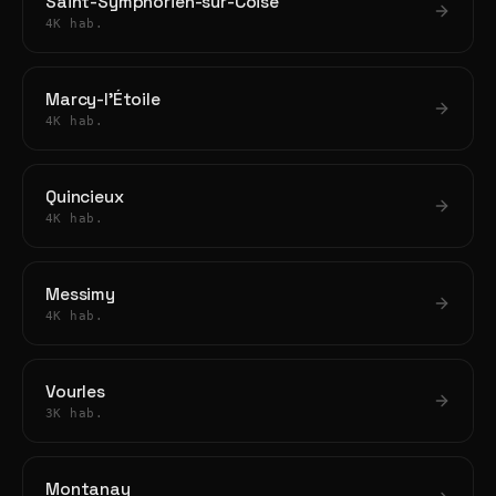
Saint-Symphorien-sur-Coise
4K hab.
Marcy-l'Étoile
4K hab.
Quincieux
4K hab.
Messimy
4K hab.
Vourles
3K hab.
Montanay