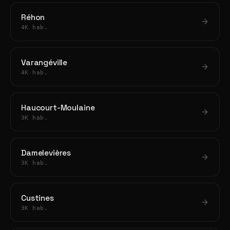
Réhon
4K hab.
Varangéville
4K hab.
Haucourt-Moulaine
3K hab.
Damelevières
3K hab.
Custines
3K hab.