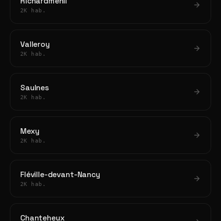
Richardménil
2K hab.
Valleroy
2K hab.
Saulnes
2K hab.
Mexy
2K hab.
Fléville-devant-Nancy
2K hab.
Chanteheux