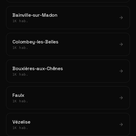
Bainville-sur-Madon
1K hab.
Colombey-les-Belles
1K hab.
Bouxières-aux-Chênes
1K hab.
Faulx
1K hab.
Vézelise
1K hab.