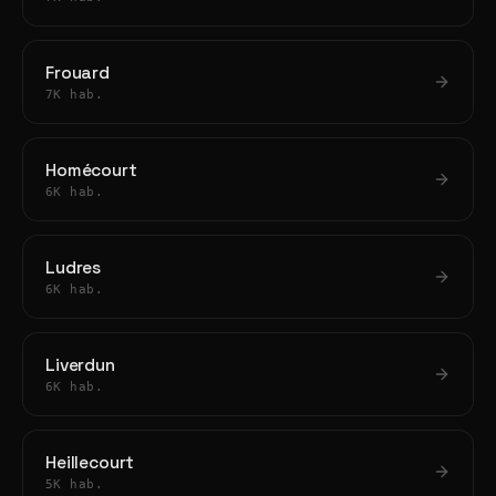
Frouard
7K hab.
Homécourt
6K hab.
Ludres
6K hab.
Liverdun
6K hab.
Heillecourt
5K hab.