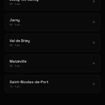
9K hab.
Jarny
8K hab.
Val de Briey
8K hab.
Malzéville
8K hab.
Saint-Nicolas-de-Port
7K hab.