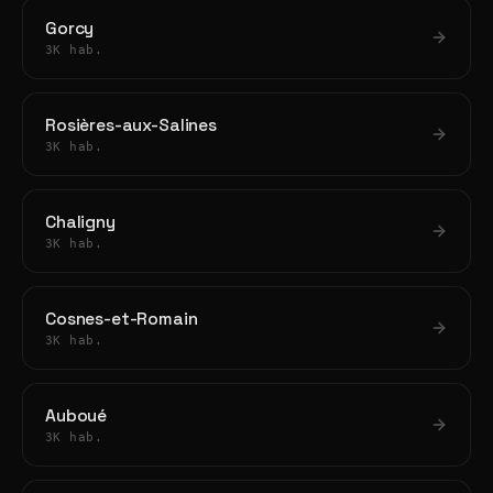
Gorcy
3K hab.
Rosières-aux-Salines
3K hab.
Chaligny
3K hab.
Cosnes-et-Romain
3K hab.
Auboué
3K hab.