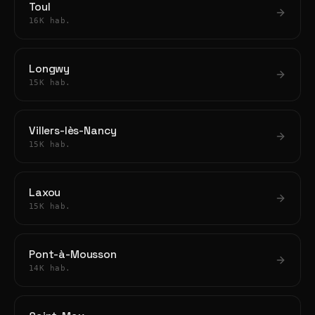
Toul
16K hab.
Longwy
15K hab.
Villers-lès-Nancy
15K hab.
Laxou
15K hab.
Pont-à-Mousson
14K hab.