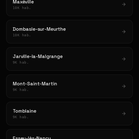
Maxéville
10K hab.
Dombasle-sur-Meurthe
10K hab.
Jarville-la-Malgrange
9K hab.
Mont-Saint-Martin
9K hab.
Tomblaine
9K hab.
Essey-lès-Nancy