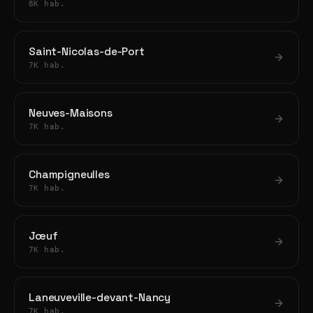
8K hab.
Saint-Nicolas-de-Port
7K hab.
Neuves-Maisons
7K hab.
Champigneulles
7K hab.
Jœuf
7K hab.
Laneuveville-devant-Nancy
7K hab.