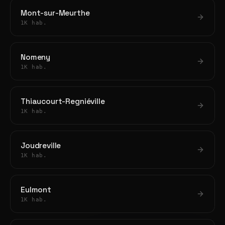
Mont-sur-Meurthe
1K hab.
Nomeny
1K hab.
Thiaucourt-Regniéville
1K hab.
Joudreville
1K hab.
Eulmont
1K hab.