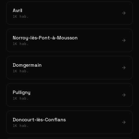
Avril
1K hab.
Norroy-lès-Pont-à-Mousson
1K hab.
Domgermain
1K hab.
Pulligny
1K hab.
Doncourt-lès-Conflans
1K hab.