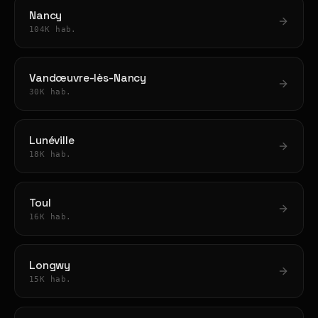
Nancy
104K hab.
Vandœuvre-lès-Nancy
30K hab.
Lunéville
18K hab.
Toul
16K hab.
Longwy
15K hab.