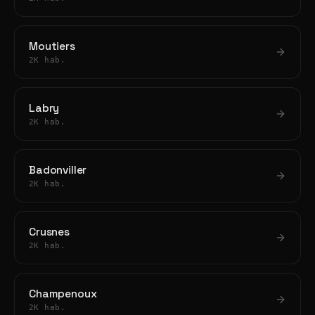
Moutiers
2K hab.
Labry
2K hab.
Badonviller
2K hab.
Crusnes
2K hab.
Champenoux
2K hab.