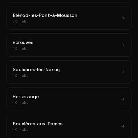
Blénod-lès-Pont-à-Mousson
5K hab.
Écrouves
4K hab.
Saulxures-lès-Nancy
4K hab.
Herserange
4K hab.
Bouxières-aux-Dames
4K hab.