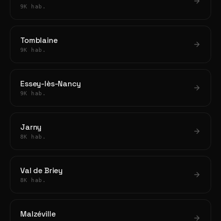
9K hab.
Tomblaine
9K hab.
Essey-lès-Nancy
9K hab.
Jarny
8K hab.
Val de Briey
8K hab.
Malzéville