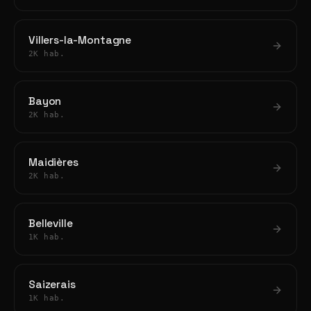
Villers-la-Montagne
2K hab.
Bayon
2K hab.
Maidières
2K hab.
Belleville
1K hab.
Saizerais
1K hab.