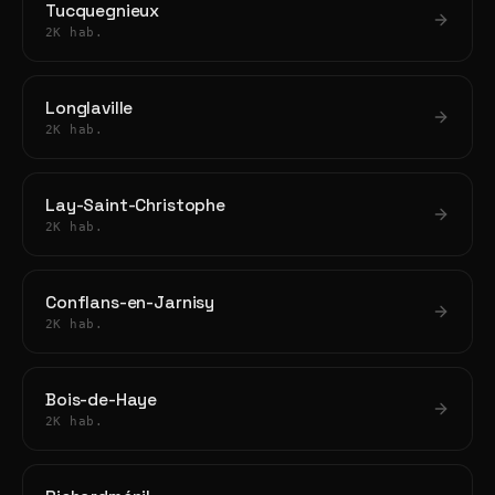
Tucquegnieux
2K hab.
Longlaville
2K hab.
Lay-Saint-Christophe
2K hab.
Conflans-en-Jarnisy
2K hab.
Bois-de-Haye
2K hab.