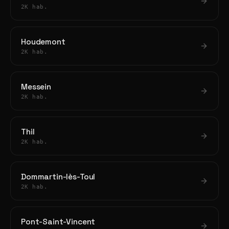
2K hab.
Houdemont
2K hab.
Messein
2K hab.
Thil
2K hab.
Dommartin-lès-Toul
2K hab.
Pont-Saint-Vincent