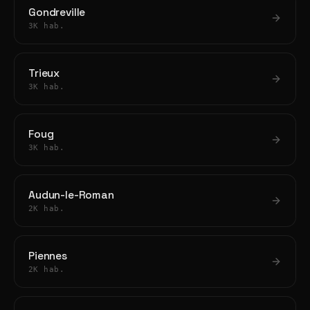
Gondreville
3K hab.
Trieux
3K hab.
Foug
3K hab.
Audun-le-Roman
2K hab.
Piennes
2K hab.