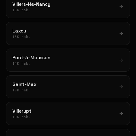
Villers-lès-Nancy
15K hab.
Laxou
15K hab.
Pont-à-Mousson
14K hab.
Saint-Max
10K hab.
Villerupt
10K hab.