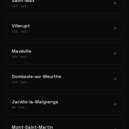
Saint-Max
10K hab.
Villerupt
10K hab.
Maxéville
10K hab.
Dombasle-sur-Meurthe
10K hab.
Jarville-la-Malgrange
9K hab.
Mont-Saint-Martin