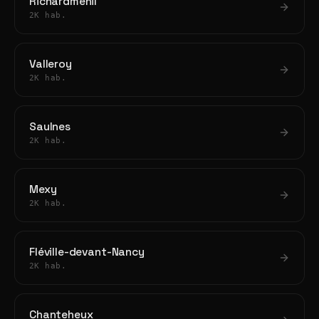
Richardménil
2K hab.
Valleroy
2K hab.
Saulnes
2K hab.
Mexy
2K hab.
Fléville-devant-Nancy
2K hab.
Chanteheux