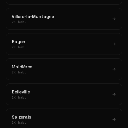
Villers-la-Montagne
2K hab.
Bayon
2K hab.
Maidières
2K hab.
Belleville
1K hab.
Saizerais
1K hab.