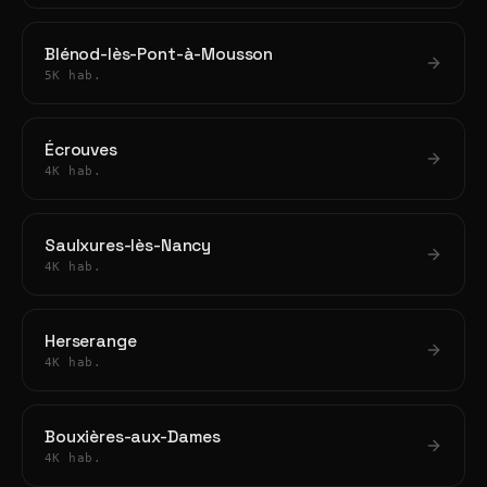
Blénod-lès-Pont-à-Mousson
5K hab.
Écrouves
4K hab.
Saulxures-lès-Nancy
4K hab.
Herserange
4K hab.
Bouxières-aux-Dames
4K hab.