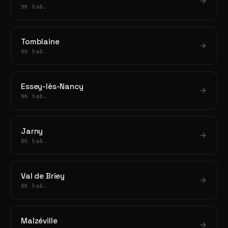
9K hab.
Tomblaine
9K hab.
Essey-lès-Nancy
9K hab.
Jarny
8K hab.
Val de Briey
8K hab.
Malzéville