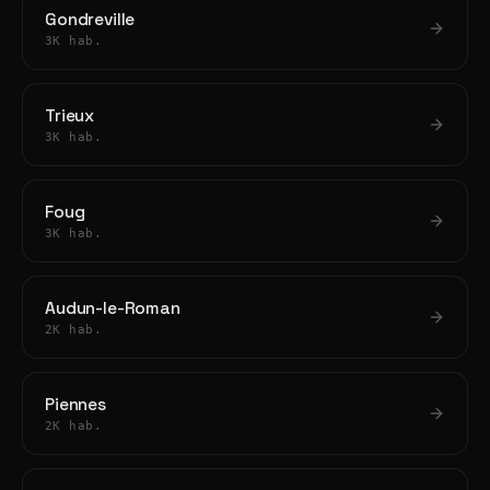
Gondreville
3K hab.
Trieux
3K hab.
Foug
3K hab.
Audun-le-Roman
2K hab.
Piennes
2K hab.