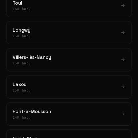
Toul
16K hab.
Longwy
15K hab.
Villers-lès-Nancy
15K hab.
Laxou
15K hab.
Pont-à-Mousson
14K hab.