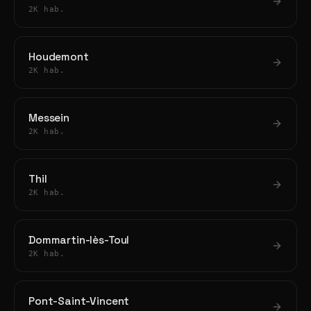
2K hab.
Houdemont
2K hab.
Messein
2K hab.
Thil
2K hab.
Dommartin-lès-Toul
2K hab.
Pont-Saint-Vincent