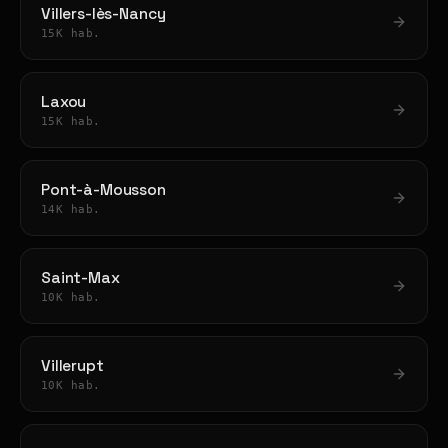
Villers-lès-Nancy
15K hab.
Laxou
15K hab.
Pont-à-Mousson
14K hab.
Saint-Max
10K hab.
Villerupt
10K hab.