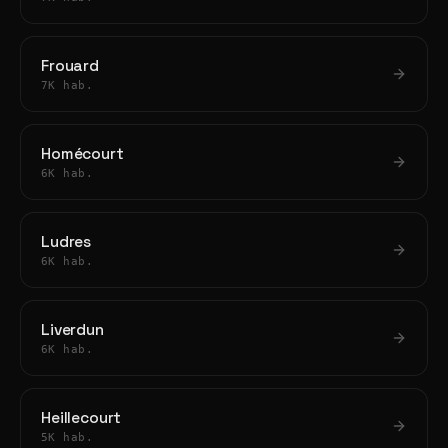
Frouard
7K hab.
Homécourt
6K hab.
Ludres
6K hab.
Liverdun
6K hab.
Heillecourt
5K hab.