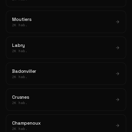
Moutiers
2K hab.
Labry
2K hab.
Badonviller
2K hab.
Crusnes
2K hab.
Champenoux
2K hab.