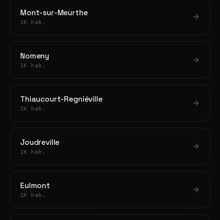
Mont-sur-Meurthe
1K hab.
Nomeny
1K hab.
Thiaucourt-Regniéville
1K hab.
Joudreville
1K hab.
Eulmont
1K hab.