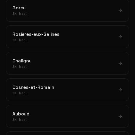
Gorcy
3K hab.
Rosières-aux-Salines
3K hab.
Chaligny
3K hab.
Cosnes-et-Romain
3K hab.
Auboué
3K hab.