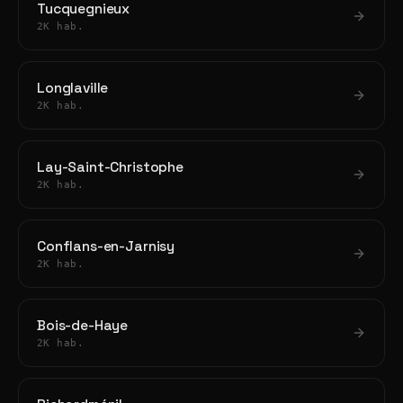
Tucquegnieux
2K hab.
Longlaville
2K hab.
Lay-Saint-Christophe
2K hab.
Conflans-en-Jarnisy
2K hab.
Bois-de-Haye
2K hab.