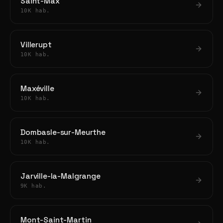
Saint-Max
10K hab.
Villerupt
10K hab.
Maxéville
10K hab.
Dombasle-sur-Meurthe
10K hab.
Jarville-la-Malgrange
9K hab.
Mont-Saint-Martin