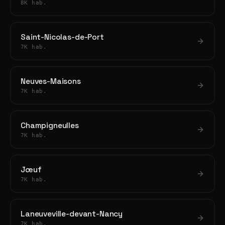
8K hab.
Saint-Nicolas-de-Port
7K hab.
Neuves-Maisons
7K hab.
Champigneulles
7K hab.
Jœuf
7K hab.
Laneuveville-devant-Nancy
7K hab.