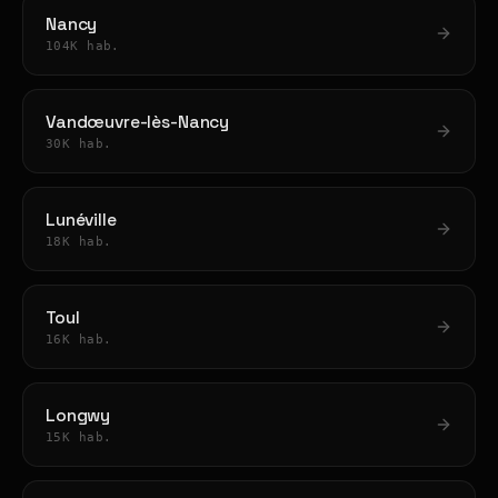
Nancy
104K hab.
Vandœuvre-lès-Nancy
30K hab.
Lunéville
18K hab.
Toul
16K hab.
Longwy
15K hab.