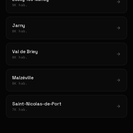
9K hab.
Jarny
8K hab.
Val de Briey
8K hab.
Malzéville
8K hab.
Saint-Nicolas-de-Port
7K hab.