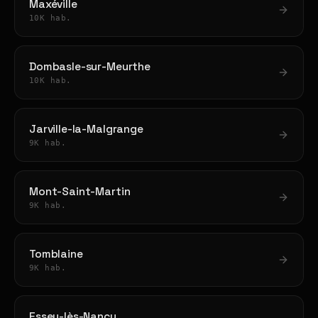
Maxéville
10K hab.
Dombasle-sur-Meurthe
10K hab.
Jarville-la-Malgrange
9K hab.
Mont-Saint-Martin
9K hab.
Tomblaine
9K hab.
Essey-lès-Nancy