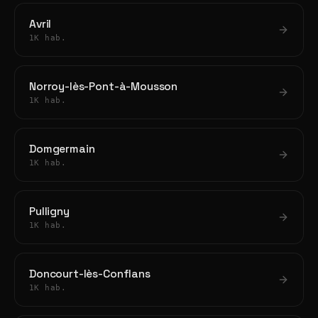
Avril
1K hab.
Norroy-lès-Pont-à-Mousson
1K hab.
Domgermain
1K hab.
Pulligny
1K hab.
Doncourt-lès-Conflans
1K hab.