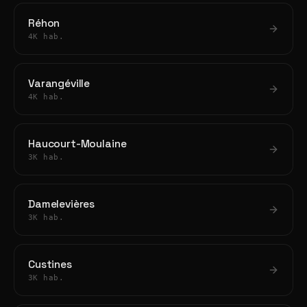
Réhon
4K hab.
Varangéville
4K hab.
Haucourt-Moulaine
3K hab.
Damelevières
3K hab.
Custines
3K hab.