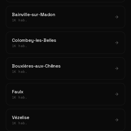
Bainville-sur-Madon
1K hab.
Colombey-les-Belles
1K hab.
Bouxières-aux-Chênes
1K hab.
Faulx
1K hab.
Vézelise
1K hab.