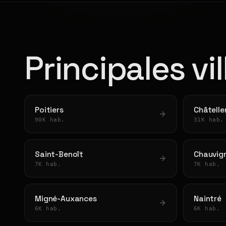
Principales vi
Poitiers
Châtelle
90K hab.
31K hab.
Saint-Benoît
Chauvig
7K hab.
7K hab.
Migné-Auxances
Naintré
6K hab.
6K hab.