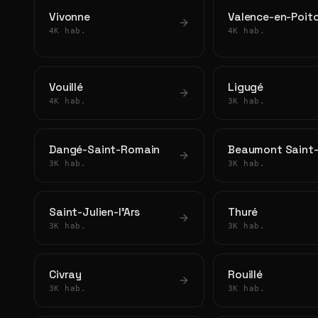
Vivonne
Valence-en-Poit
4K hab.
4K hab.
Vouillé
Ligugé
4K hab.
3K hab.
Dangé-Saint-Romain
Beaumont Saint-
3K hab.
3K hab.
Saint-Julien-l'Ars
Thuré
3K hab.
3K hab.
Civray
Rouillé
3K hab.
3K hab.