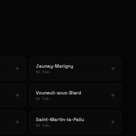
Jaunay-Marigny
8K hab.
Vouneuil-sous-Biard
6K hab.
Saint-Martin-la-Pallu
6K hab.