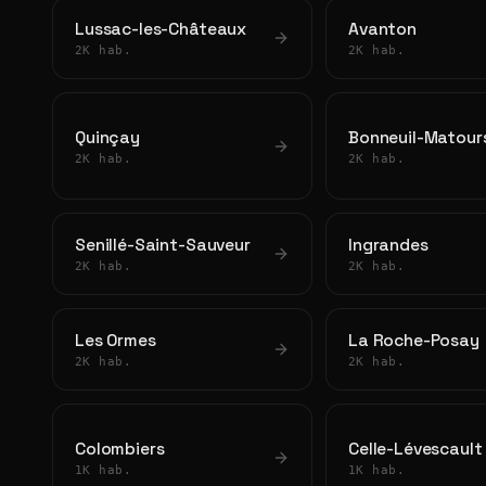
Lussac-les-Châteaux
Avanton
2K hab.
2K hab.
Quinçay
Bonneuil-Matour
2K hab.
2K hab.
Senillé-Saint-Sauveur
Ingrandes
2K hab.
2K hab.
Les Ormes
La Roche-Posay
2K hab.
2K hab.
Colombiers
Celle-Lévescault
1K hab.
1K hab.