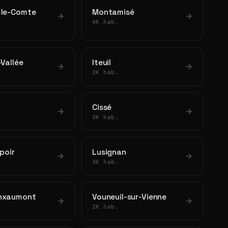
-le-Comte
Montamisé
4K hab.
-Vallée
Iteuil
3K hab.
Cissé
3K hab.
spoir
Lusignan
3K hab.
nxaumont
Vouneuil-sur-Vienne
2K hab.