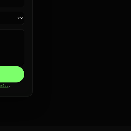
nnées
.