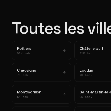
Toutes les vil
Poitiers
Châtellerault
90K hab.
31K hab.
Chauvigny
Loudun
7K hab.
7K hab.
Montmorillon
Saint-Martin-la-
6K hab.
6K hab.