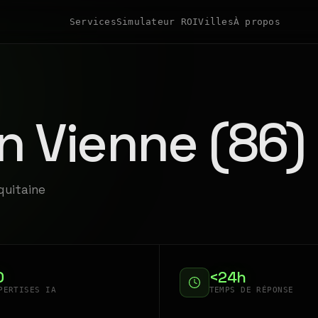
Services
Simulateur ROI
Villes
À propos
n Vienne (86)
quitaine
0
<24h
PERTISES IA
TEMPS DE RÉPONSE