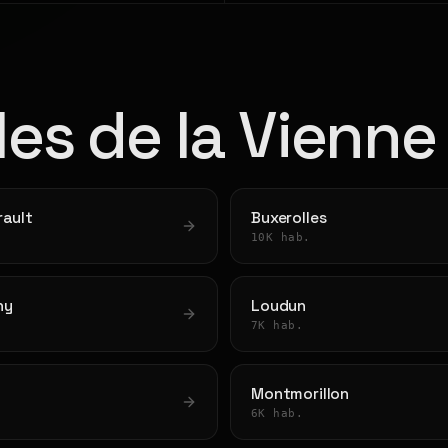
lles de la Vienne
rault
Buxerolles
10K hab.
ny
Loudun
7K hab.
Montmorillon
6K hab.