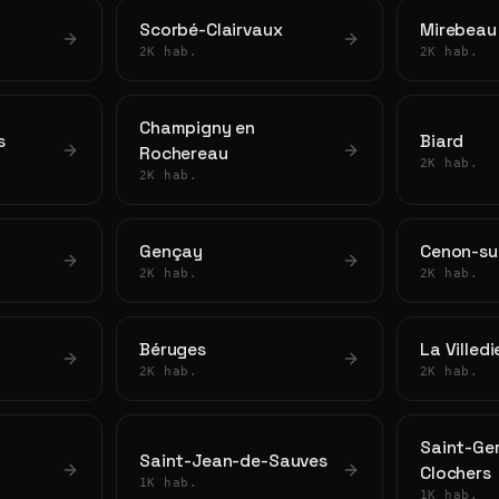
Scorbé-Clairvaux
Mirebeau
2K hab.
2K hab.
Champigny en
s
Biard
Rochereau
2K hab.
2K hab.
Gençay
Cenon-su
2K hab.
2K hab.
Béruges
La Villed
2K hab.
2K hab.
Saint-Ger
Saint-Jean-de-Sauves
Clochers
1K hab.
1K hab.