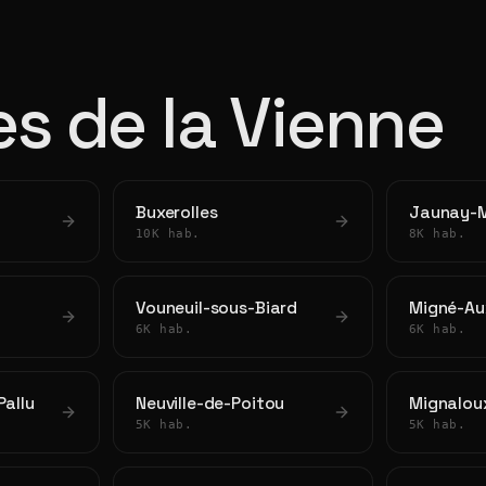
les de la Vienne
Buxerolles
Jaunay-M
10K hab.
8K hab.
Vouneuil-sous-Biard
Migné-Au
6K hab.
6K hab.
Pallu
Neuville-de-Poitou
Mignalou
5K hab.
5K hab.