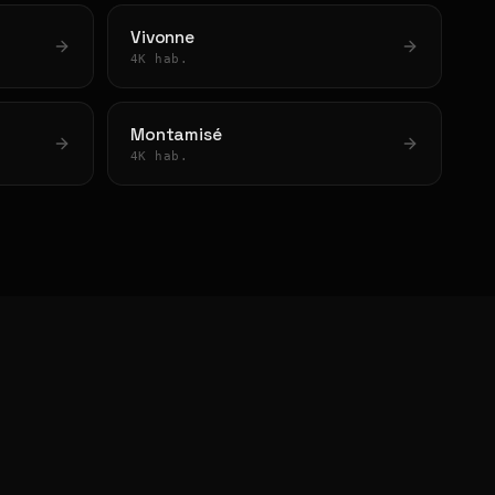
Vivonne
4K hab.
Montamisé
4K hab.