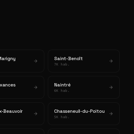
arigny
Saint-Benoît
7K hab.
xances
Naintré
6K hab.
x-Beauvoir
Chasseneuil-du-Poitou
5K hab.