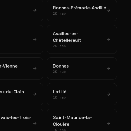
Roches-Prémarie-Andillé
2K hab.
Availles-en-
Châtellerault
2K hab.
r-Vienne
Bonnes
2K hab.
ieu-du-Clain
Latillé
1K hab.
vais-les-Trois-
Saint-Maurice-la-
Clouère
1K hab.