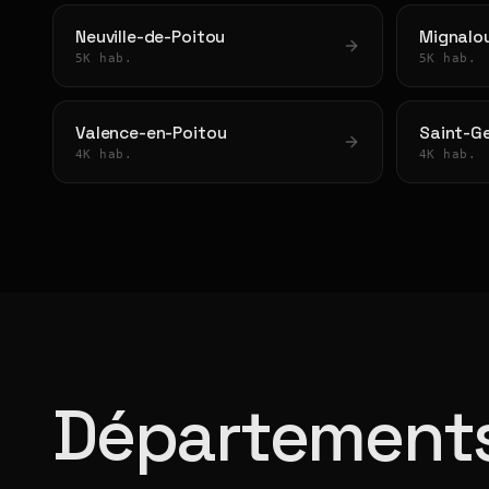
Neuville-de-Poitou
Mignalo
5K hab.
5K hab.
Valence-en-Poitou
Saint-Ge
4K hab.
4K hab.
Départements