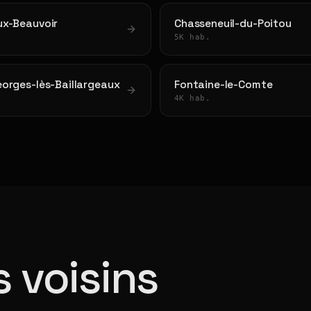
ux-Beauvoir
Chasseneuil-du-Poitou
5K hab.
orges-lès-Baillargeaux
Fontaine-le-Comte
4K hab.
 voisins