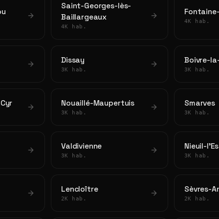
Saint-Georges-lès-
ou
Fontaine
Baillargeaux
4K hab.
4K hab.
Dissay
Boivre-la
3K hab.
3K hab.
Cyr
Nouaillé-Maupertuis
Smarves
3K hab.
3K hab.
Valdivienne
Nieuil-l'E
3K hab.
3K hab.
Lencloître
Sèvres-A
2K hab.
2K hab.