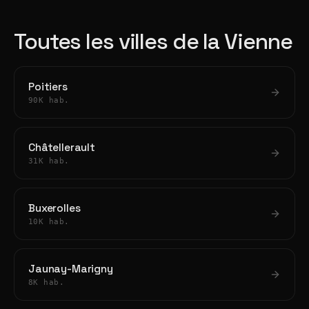
Toutes les villes de la Vienne
Poitiers
90K hab.
Châtellerault
31K hab.
Buxerolles
10K hab.
Jaunay-Marigny
8K hab.