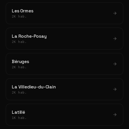
Les Ormes
2K hab.
La Roche-Posay
2K hab.
Béruges
2K hab.
La Villedieu-du-Clain
2K hab.
Latillé
1K hab.