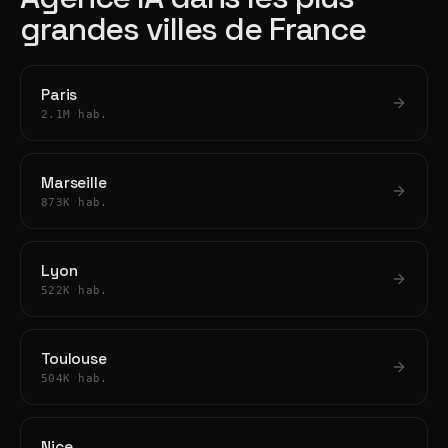
grandes villes de France
Paris
2.1M hab.
Marseille
873K hab.
Lyon
522K hab.
Toulouse
504K hab.
Nice