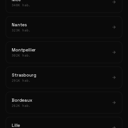
348K hab.
Nantes
323K hab.
Montpellier
302K hab.
Strasbourg
291K hab.
Bordeaux
262K hab.
Lille