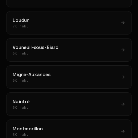
Loudun
7K hab.
Vouneuil-sous-Biard
6K hab.
Migné-Auxances
6K hab.
Naintré
6K hab.
Montmorillon
6K hab.