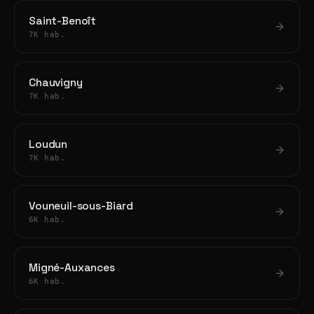
Saint-Benoît
7K hab.
Chauvigny
7K hab.
Loudun
7K hab.
Vouneuil-sous-Biard
6K hab.
Migné-Auxances
6K hab.