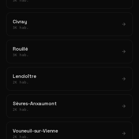
3K hab.
Civray
3K hab.
Rouillé
3K hab.
Lencloître
2K hab.
Sèvres-Anxaumont
2K hab.
Vouneuil-sur-Vienne
2K hab.