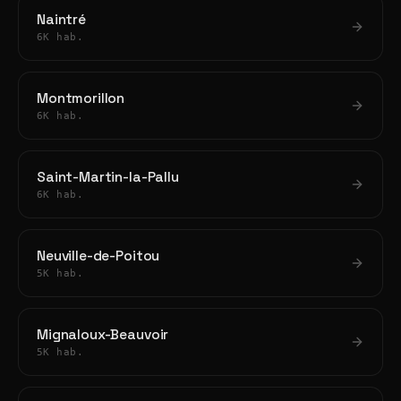
Naintré
6K hab.
Montmorillon
6K hab.
Saint-Martin-la-Pallu
6K hab.
Neuville-de-Poitou
5K hab.
Mignaloux-Beauvoir
5K hab.