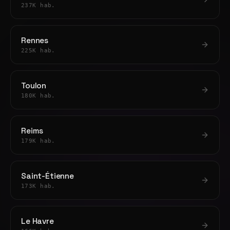
237K hab.
Rennes
225K hab.
Toulon
180K hab.
Reims
179K hab.
Saint-Étienne
173K hab.
Le Havre