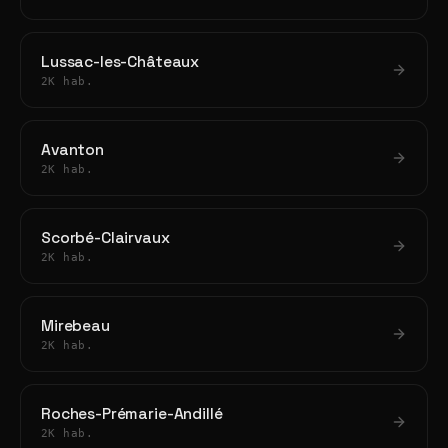
Lussac-les-Châteaux
2K hab.
Avanton
2K hab.
Scorbé-Clairvaux
2K hab.
Mirebeau
2K hab.
Roches-Prémarie-Andillé
2K hab.