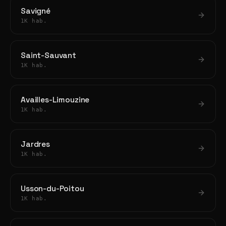
Savigné
1K hab.
Saint-Sauvant
1K hab.
Availles-Limouzine
1K hab.
Jardres
1K hab.
Usson-du-Poitou
1K hab.