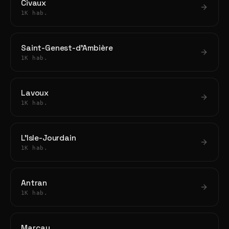
Civaux
1K hab.
Saint-Genest-d'Ambière
1K hab.
Lavoux
1K hab.
L'Isle-Jourdain
1K hab.
Antran
1K hab.
Marçay