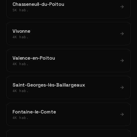
Chasseneuil-du-Poitou
5K hab.
Vivonne
4K hab.
Valence-en-Poitou
4K hab.
Saint-Georges-lès-Baillargeaux
4K hab.
Fontaine-le-Comte
4K hab.