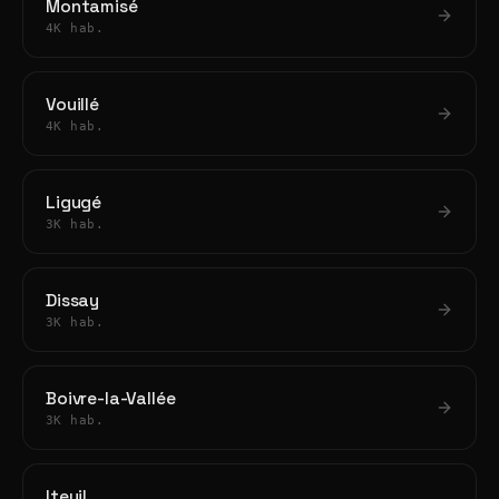
Montamisé
4K hab.
Vouillé
4K hab.
Ligugé
3K hab.
Dissay
3K hab.
Boivre-la-Vallée
3K hab.
Iteuil