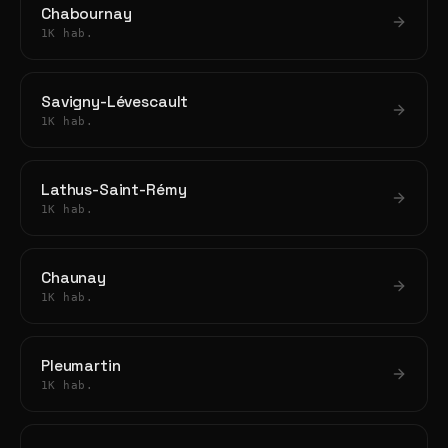
Chabournay
1K hab.
Savigny-Lévescault
1K hab.
Lathus-Saint-Rémy
1K hab.
Chaunay
1K hab.
Pleumartin
1K hab.