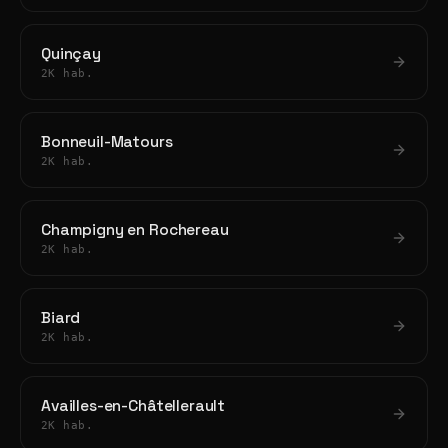
Quinçay
2K hab.
Bonneuil-Matours
2K hab.
Champigny en Rochereau
2K hab.
Biard
2K hab.
Availles-en-Châtellerault
2K hab.