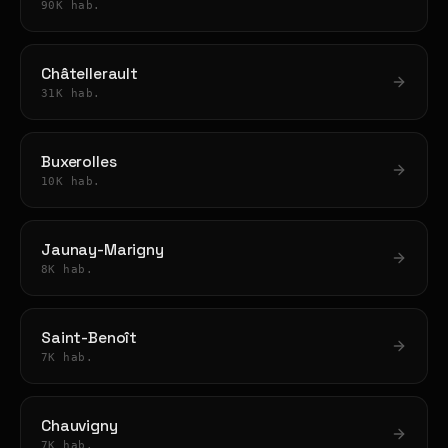
90K hab.
Châtellerault
31K hab.
Buxerolles
10K hab.
Jaunay-Marigny
8K hab.
Saint-Benoît
7K hab.
Chauvigny
7K hab.